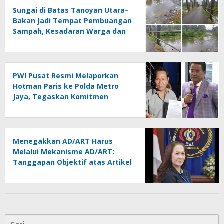
Sungai di Batas Tanoyan Utara–
Bakan Jadi Tempat Pembuangan
Sampah, Kesadaran Warga dan
Kontrol Pemerintah
Dipertanyakan
PWI Pusat Resmi Melaporkan
Hotman Paris ke Polda Metro
Jaya, Tegaskan Komitmen
Melindungi Martabat Wartawan
Menegakkan AD/ART Harus
Melalui Mekanisme AD/ART:
Tanggapan Objektif atas Artikel
“PWI Sulut Retak, Pro AD/ART vs
Konspirasi Melanggar Aturan”
Cari