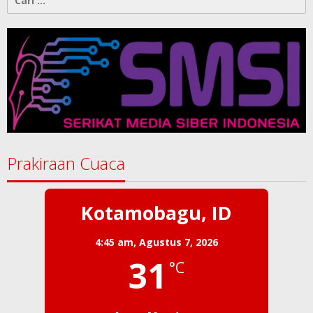
untuk:
Prakiraan Cuaca
Kotamobagu, ID
4:45 am,
Agustus 7, 2026
31
°C