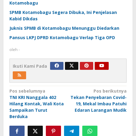
Kotamobagu
SPMB Kotamobagu Segera Dibuka, Ini Penjelasan
Kabid Dikdas
Juknis SPMB di Kotamobagu Menunggu Diedarkan
Pansus LKPJ DPRD Kotamobagu Verlap Tiga OPD
oleh
-
Ikuti Kami Pada
Navigasi
Pos sebelumnya
Pos berikutnya
TNI KRI Nanggala 402
Tekan Penyebaran Covid-
pos
Hilang Kontak, Wali Kota
19, Mekal Imbau Patuhi
Sampaikan Turut
Edaran Larangan Mudik
Berduka