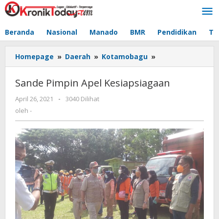
Lewati
ke
konten
Beranda
Nasional
Manado
BMR
Pendidikan
Te
Homepage
»
Daerah
»
Kotamobagu
»
Sande
Pimpin
Apel
Sande Pimpin Apel Kesiapsiagaan
Kesiapsiagaan
April 26, 2021
oleh
-
3040 Dilihat
-
oleh
-