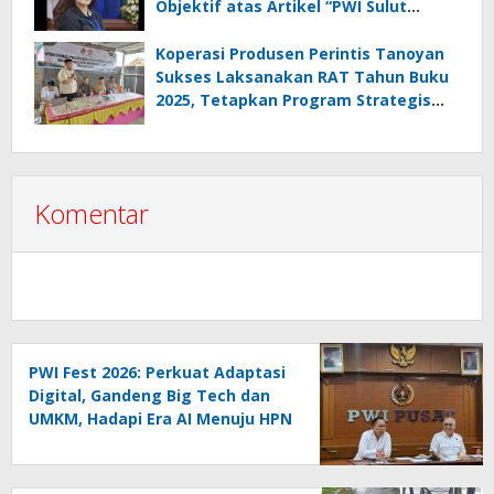
Objektif atas Artikel “PWI Sulut
Retak, Pro AD/ART vs Konspirasi
Melanggar Aturan”
Koperasi Produsen Perintis Tanoyan
Sukses Laksanakan RAT Tahun Buku
2025, Tetapkan Program Strategis
2026 Hasil Keputusan Anggota
Komentar
PWI Fest 2026: Perkuat Adaptasi
Digital, Gandeng Big Tech dan
UMKM, Hadapi Era AI Menuju HPN
2027 Lampung