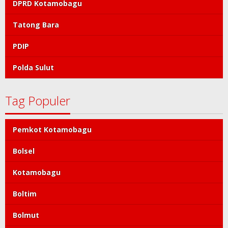
DPRD Kotamobagu
Tatong Bara
PDIP
Polda Sulut
Tag Populer
Pemkot Kotamobagu
Bolsel
Kotamobagu
Boltim
Bolmut