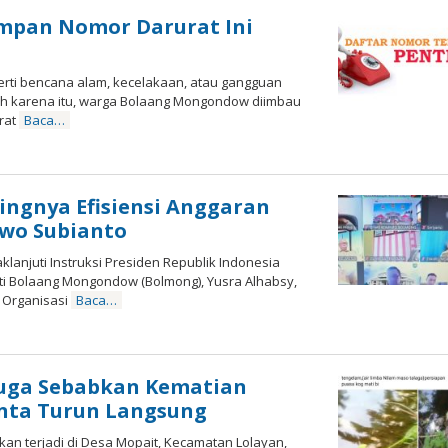
mpan Nomor Darurat Ini
rti bencana alam, kecelakaan, atau gangguan
eh karena itu, warga Bolaang Mongondow diimbau
rat
Baca…
eh
ngnya Efisiensi Anggaran
owo Subianto
anjuti Instruksi Presiden Republik Indonesia
ti Bolaang Mongondow (Bolmong), Yusra Alhabsy,
 Organisasi
Baca…
oleh
uga Sebabkan Kematian
inta Turun Langsung
n terjadi di Desa Mopait, Kecamatan Lolayan,