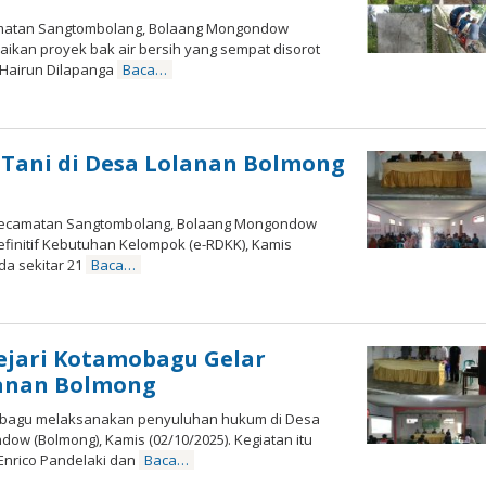
matan Sangtombolang, Bolaang Mongondow
aikan proyek bak air bersih yang sempat disorot
 Hairun Dilapanga
Baca…
ani di Desa Lolanan Bolmong
 Kecamatan Sangtombolang, Bolaang Mongondow
Definitif Kebutuhan Kelompok (e-RDKK), Kamis
da sekitar 21
Baca…
ejari Kotamobagu Gelar
lanan Bolmong
obagu melaksanakan penyuluhan hukum di Desa
w (Bolmong), Kamis (02/10/2025). Kegiatan itu
Enrico Pandelaki dan
Baca…