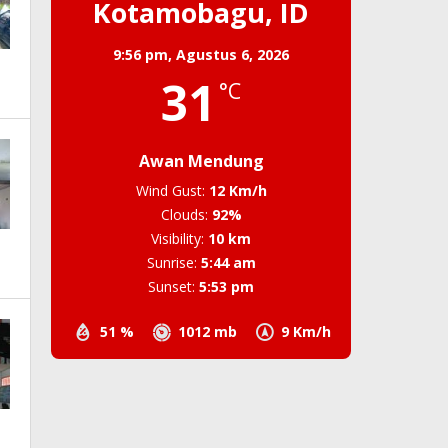
Kotamobagu, ID
9:56 pm,
Agustus 6, 2026
31
°C
Awan Mendung
Wind Gust:
12 Km/h
Clouds:
92%
Visibility:
10 km
Sunrise:
5:44 am
Sunset:
5:53 pm
51 %
1012 mb
9 Km/h