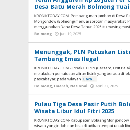
Desa Batu Merah Bolmong Tuai
KRONIKTODAY.COM- Pembangunan jamban di Desa Bat
Mongondow (Bolmong) menuai sorotan masyarakat. Pa
menggunakan Dana Desa Tahun 2025 itu masing-mas
Bolmong
Juni 19, 2025
oleh
Alpri
Agogoh
Menunggak, PLN Putuskan Listr
Tambang Emas Ilegal
KRONIKTODAY.COM – Pihak PT PLN (Persero) Unit Pel
melakukan pemutusan aliran listrik yang berada di lo
pascabayar, pada wilayah
Baca…
Bolmong
,
Daerah
,
Nasional
April 23, 2025
oleh
-
Pulau Tiga Desa Pasir Putih B
Wisata Libur Idul Fitri 2025
KRONIKTODAY.COM- Kabupaten Bolaang Mongondow (Bo
wisata yang indah dan bisa dijadikan tempat untuk li