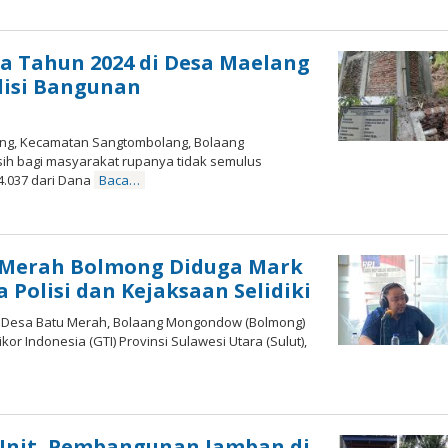
uta Tahun 2024 di Desa Maelang
isi Bangunan
ng, Kecamatan Sangtombolang, Bolaang
h bagi masyarakat rupanya tidak semulus
4.037 dari Dana
Baca…
u Merah Bolmong Diduga Mark
a Polisi dan Kejaksaan Selidiki
i Desa Batu Merah, Bolaang Mongondow (Bolmong)
kor Indonesia (GTI) Provinsi Sulawesi Utara (Sulut),
 Unit, Pembangunan Jamban di