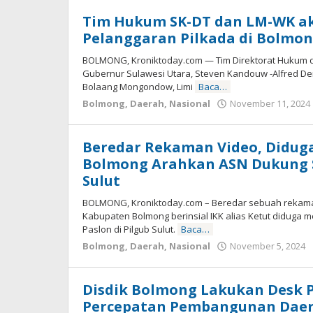
Agogoh
Tim Hukum SK-DT dan LM-WK a
Pelanggaran Pilkada di Bolmo
BOLMONG, Kroniktoday.com — Tim Direktorat Hukum d
Gubernur Sulawesi Utara, Steven Kandouw -Alfred Den
Bolaang Mongondow, Limi
Baca…
Bolmong
,
Daerah
,
Nasional
November 11, 2024
Beredar Rekaman Video, Diduga
Bolmong Arahkan ASN Dukung S
Sulut
BOLMONG, Kroniktoday.com – Beredar sebuah rekama
Kabupaten Bolmong berinsial IKK alias Ketut diduga
Paslon di Pilgub Sulut.
Baca…
Bolmong
,
Daerah
,
Nasional
November 5, 2024
Disdik Bolmong Lakukan Desk
Percepatan Pembangunan Dae