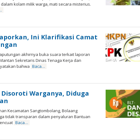
alam kolam milik warga, mati secara misterius.
…
oleh
porkan, Ini Klarifikasi Camat
ungan
utungan akhirnya buka suara terkait laporan
 Mantan Sekretaris Dinas Tenaga Kerja dan
nyatakan bahwa
Baca…
 Disoroti Warganya, Diduga
ran
anan Kecamatan Sangtombolang, Bolaang
ga tidak transparan dalam penyaluran Bantuan
mencuat
Baca…