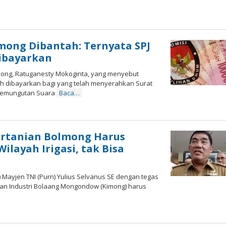
mong Dibantah: Ternyata SPJ
Dibayarkan
ong, Ratuganesty Mokoginta, yang menyebut
h dibayarkan bagi yang telah menyerahkan Surat
 Pemungutan Suara
Baca…
eh
ertanian Bolmong Harus
layah Irigasi, tak Bisa
ayjen TNI (Purn) Yulius Selvanus SE dengan tegas
an Industri Bolaang Mongondow (Kimong) harus
eh