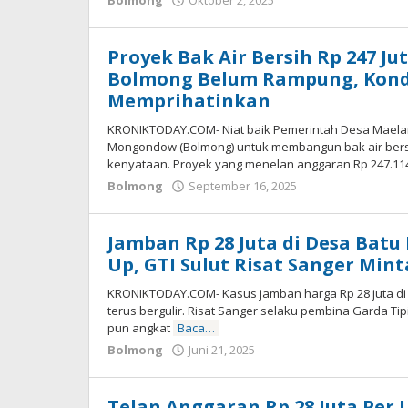
Bolmong
Oktober 2, 2025
oleh
Alpri
Agogoh
Proyek Bak Air Bersih Rp 247 J
Bolmong Belum Rampung, Kond
Memprihatinkan
KRONIKTODAY.COM- Niat baik Pemerintah Desa Maela
Mongondow (Bolmong) untuk membangun bak air bersi
kenyataan. Proyek yang menelan anggaran Rp 247.11
Bolmong
September 16, 2025
oleh
Alpri
Agogoh
Jamban Rp 28 Juta di Desa Bat
Up, GTI Sulut Risat Sanger Mint
KRONIKTODAY.COM- Kasus jamban harga Rp 28 juta d
terus bergulir. Risat Sanger selaku pembina Garda Tipi
pun angkat
Baca…
Bolmong
Juni 21, 2025
oleh
Alpri
Agogoh
Telan Anggaran Rp 28 Juta Per