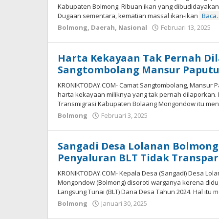
Kabupaten Bolmong. Ribuan ikan yang dibudidayakan d
Dugaan sementara, kematian massal ikan-ikan
Baca
Bolmong
,
Daerah
,
Nasional
Februari 13, 2025
-
Harta Kekayaan Tak Pernah Dila
Sangtombolang Mansur Paput
KRONIKTODAY.COM- Camat Sangtombolang, Mansur Pap
harta kekayaan miliknya yang tak pernah dilaporkan.
Transmigrasi Kabupaten Bolaang Mongondow itu me
Bolmong
Februari 3, 2025
oleh
Alpri
Agogoh
Sangadi Desa Lolanan Bolmong
Penyaluran BLT Tidak Transpa
KRONIKTODAY.COM- Kepala Desa (Sangadi) Desa Lol
Mongondow (Bolmong) disoroti warganya kerena didu
Langsung Tunai (BLT) Dana Desa Tahun 2024. Hal itu 
Bolmong
Januari 30, 2025
oleh
Alpri