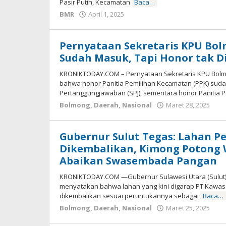
Pasir Putih, Kecamatan
Baca…
BMR
April 1, 2025
oleh
Alpri
Agogoh
Pernyataan Sekretaris KPU Bol
Sudah Masuk, Tapi Honor tak 
KRONIKTODAY.COM – Pernyataan Sekretaris KPU Bolm
bahwa honor Panitia Pemilihan Kecamatan (PPK) suda
Pertanggungjawaban (SPJ), sementara honor Panitia
Bolmong
,
Daerah
,
Nasional
Maret 28, 2025
ol
-
Gubernur Sulut Tegas: Lahan P
Dikembalikan, Kimong Potong Wi
Abaikan Swasembada Pangan
KRONIKTODAY.COM —Gubernur Sulawesi Utara (Sulut) M
menyatakan bahwa lahan yang kini digarap PT Kawas
dikembalikan sesuai peruntukannya sebagai
Baca…
Bolmong
,
Daerah
,
Nasional
Maret 25, 2025
ol
-