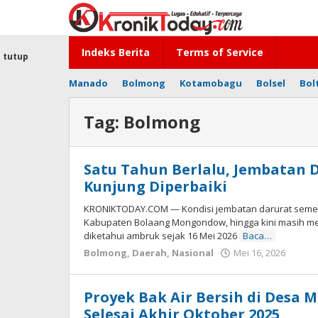
Lewati
ke
konten
Indeks Berita
Terms of Service
tutup
Manado
Bolmong
Kotamobagu
Bolsel
Bol
Tag:
Bolmong
Satu Tahun Berlalu, Jembatan D
Kunjung Diperbaiki
KRONIKTODAY.COM — Kondisi jembatan darurat sement
Kabupaten Bolaang Mongondow, hingga kini masih me
diketahui ambruk sejak 16 Mei 2026
Baca…
Bolmong
,
Daerah
,
Nasional
Mei 16, 2026
oleh
-
Proyek Bak Air Bersih di Desa
Selesai Akhir Oktober 2025