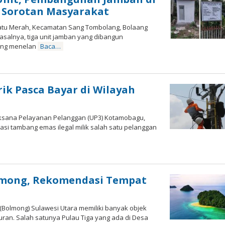
 Sorotan Masyarakat
u Merah, Kecamatan Sang Tombolang, Bolaang
salnya, tiga unit jamban yang dibangun
ing menelan
Baca…
ik Pasca Bayar di Wilayah
aksana Pelayanan Pelanggan (UP3) Kotamobagu,
kasi tambang emas ilegal milik salah satu pelanggan
olmong, Rekomendasi Tempat
lmong) Sulawesi Utara memiliki banyak objek
buran. Salah satunya Pulau Tiga yang ada di Desa