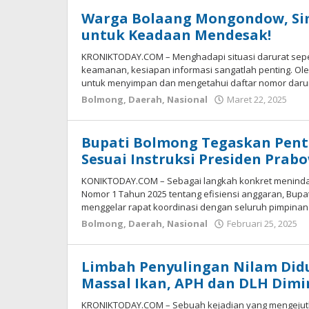
Warga Bolaang Mongondow, Si
untuk Keadaan Mendesak!
KRONIKTODAY.COM – Menghadapi situasi darurat sepe
keamanan, kesiapan informasi sangatlah penting. Ol
untuk menyimpan dan mengetahui daftar nomor daru
Bolmong
,
Daerah
,
Nasional
Maret 22, 2025
ol
-
Bupati Bolmong Tegaskan Penti
Sesuai Instruksi Presiden Prab
KONIKTODAY.COM – Sebagai langkah konkret menindakl
Nomor 1 Tahun 2025 tentang efisiensi anggaran, Bupa
menggelar rapat koordinasi dengan seluruh pimpinan
Bolmong
,
Daerah
,
Nasional
Februari 25, 2025
-
Limbah Penyulingan Nilam Did
Massal Ikan, APH dan DLH Dim
KRONIKTODAY.COM – Sebuah kejadian yang mengejutka