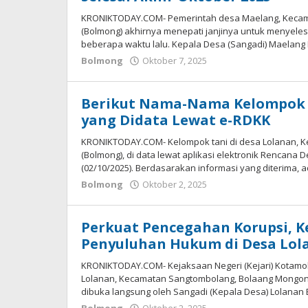
KRONIKTODAY.COM- Pemerintah desa Maelang, Keca
(Bolmong) akhirnya menepati janjinya untuk menyeles
beberapa waktu lalu. Kepala Desa (Sangadi) Maelang
Bolmong
Oktober 7, 2025
oleh
Alpri
Agogoh
Berikut Nama-Nama Kelompok T
yang Didata Lewat e-RDKK
KRONIKTODAY.COM- Kelompok tani di desa Lolanan,
(Bolmong), di data lewat aplikasi elektronik Rencana 
(02/10/2025). Berdasarakan informasi yang diterima, a
Bolmong
Oktober 2, 2025
oleh
Alpri
Agogoh
Perkuat Pencegahan Korupsi, K
Penyuluhan Hukum di Desa Lo
KRONIKTODAY.COM- Kejaksaan Negeri (Kejari) Kotam
Lolanan, Kecamatan Sangtombolang, Bolaang Mongondo
dibuka langsung oleh Sangadi (Kepala Desa) Lolanan 