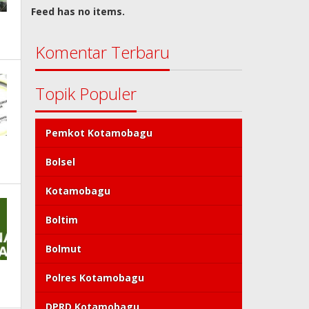
Feed has no items.
Komentar Terbaru
Topik Populer
Pemkot Kotamobagu
Bolsel
Kotamobagu
Boltim
Bolmut
Polres Kotamobagu
DPRD Kotamobagu