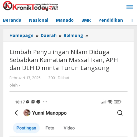
Lewati
ke
konten
Beranda
Nasional
Manado
BMR
Pendidikan
Te
Homepage
»
Daerah
»
Bolmong
»
Limbah
Penyulingan
Nilam
Limbah Penyulingan Nilam Diduga
Diduga
Sebabkan Kematian Massal Ikan, APH
Sebabkan
dan DLH Diminta Turun Langsung
Kematian
Massal
Februari 13, 2025
oleh
-
3001 Dilihat
Ikan,
-
oleh
-
APH
dan
DLH
Diminta
Turun
Langsung