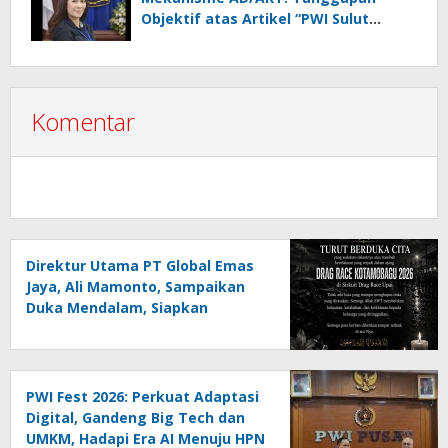
Objektif atas Artikel “PWI Sulut
Retak, Pro AD/ART vs Konspirasi
Melanggar Aturan”
Komentar
Direktur Utama PT Global Emas
Jaya, Ali Mamonto, Sampaikan
Duka Mendalam, Siapkan
Santunan untuk Korban Drag
Race Kotamobagu
PWI Fest 2026: Perkuat Adaptasi
Digital, Gandeng Big Tech dan
UMKM, Hadapi Era AI Menuju HPN