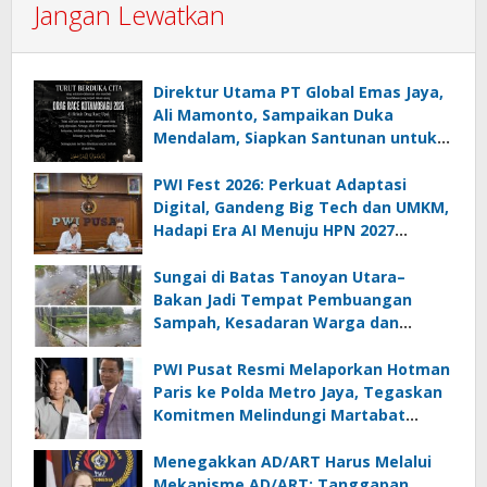
Jangan Lewatkan
Direktur Utama PT Global Emas Jaya,
Ali Mamonto, Sampaikan Duka
Mendalam, Siapkan Santunan untuk
Korban Drag Race Kotamobagu
PWI Fest 2026: Perkuat Adaptasi
Digital, Gandeng Big Tech dan UMKM,
Hadapi Era AI Menuju HPN 2027
Lampung
Sungai di Batas Tanoyan Utara–
Bakan Jadi Tempat Pembuangan
Sampah, Kesadaran Warga dan
Kontrol Pemerintah Dipertanyakan
PWI Pusat Resmi Melaporkan Hotman
Paris ke Polda Metro Jaya, Tegaskan
Komitmen Melindungi Martabat
Wartawan
Menegakkan AD/ART Harus Melalui
Mekanisme AD/ART: Tanggapan