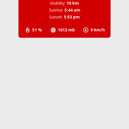
Visibility:
10 km
Sunrise:
5:44 am
Sunset:
5:53 pm
51 %
1012 mb
9 Km/h