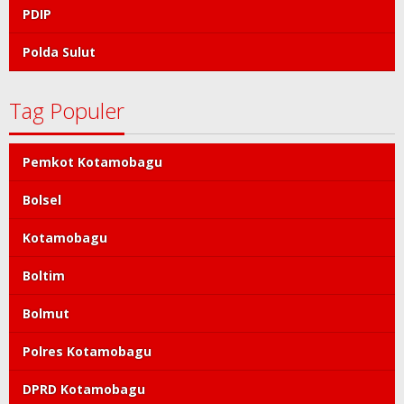
PDIP
Polda Sulut
Tag Populer
Pemkot Kotamobagu
Bolsel
Kotamobagu
Boltim
Bolmut
Polres Kotamobagu
DPRD Kotamobagu