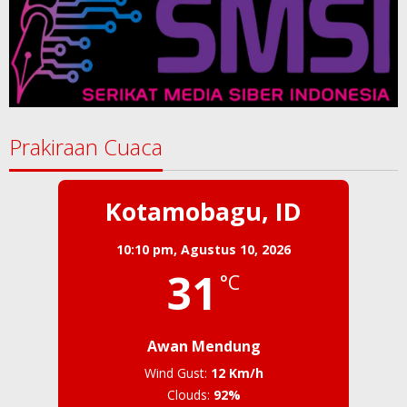
Prakiraan Cuaca
Kotamobagu, ID
10:10 pm,
Agustus 10, 2026
31
°C
Awan Mendung
Wind Gust:
12 Km/h
Clouds:
92%