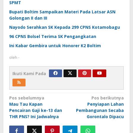
SPMT
Bupati Boltim Sampaikan Materi Pada Latsar ASN
Golongan II dan III
Nayodo Serahkan SK Kepada 299 CPNS Kotamobagu
96 CPNS Bolsel Terima SK Pengangkatan
Ini Kabar Gembira untuk Honorer K2 Boltim
oleh
-
Ikuti Kami Pada
Navigasi
Pos sebelumnya
Pos berikutnya
Mau Tau Kapan
Penyiapan Lahan
pos
Pencairan Gaji ke-13 dan
Pembangunan Secaba
THR PNS? Ini Jadwalnya
Gorontalo Dipacu