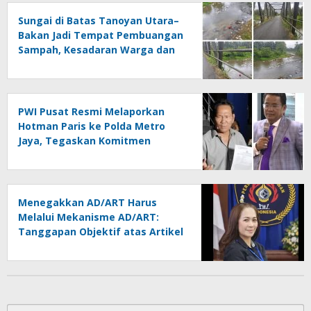
Sungai di Batas Tanoyan Utara–
Bakan Jadi Tempat Pembuangan
Sampah, Kesadaran Warga dan
Kontrol Pemerintah
Dipertanyakan
PWI Pusat Resmi Melaporkan
Hotman Paris ke Polda Metro
Jaya, Tegaskan Komitmen
Melindungi Martabat Wartawan
Menegakkan AD/ART Harus
Melalui Mekanisme AD/ART:
Tanggapan Objektif atas Artikel
“PWI Sulut Retak, Pro AD/ART vs
Konspirasi Melanggar Aturan”