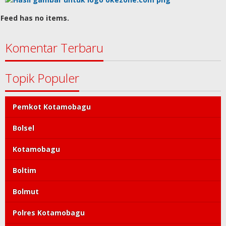
Feed has no items.
Komentar Terbaru
Topik Populer
Pemkot Kotamobagu
Bolsel
Kotamobagu
Boltim
Bolmut
Polres Kotamobagu