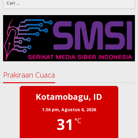
Cari
untuk:
Prakiraan Cuaca
Kotamobagu, ID
1:36 pm,
Agustus 6, 2026
31
°C