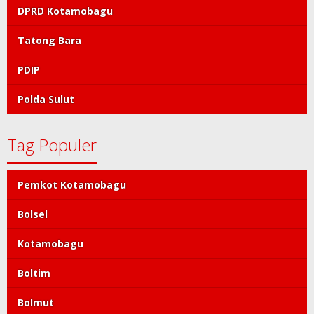
DPRD Kotamobagu
Tatong Bara
PDIP
Polda Sulut
Tag Populer
Pemkot Kotamobagu
Bolsel
Kotamobagu
Boltim
Bolmut