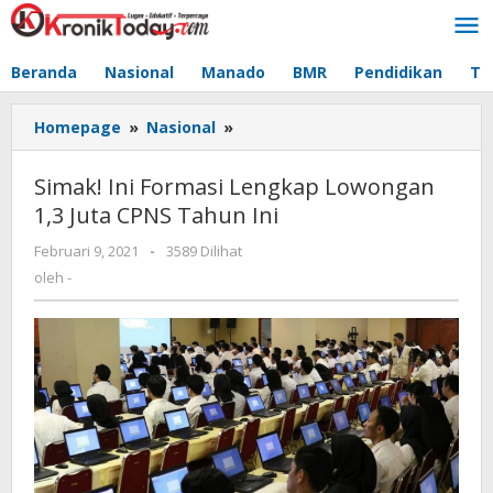
Lewati
ke
konten
Beranda
Nasional
Manado
BMR
Pendidikan
Te
Homepage
»
Nasional
»
Simak!
Ini
Formasi
Simak! Ini Formasi Lengkap Lowongan
Lengkap
1,3 Juta CPNS Tahun Ini
Lowongan
1,3
Februari 9, 2021
oleh
-
3589 Dilihat
Juta
-
oleh
-
CPNS
Tahun
Ini