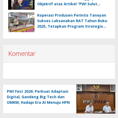
Objektif atas Artikel “PWI Sulut
Retak, Pro AD/ART vs Konspirasi
Melanggar Aturan”
Koperasi Produsen Perintis Tanoyan
Sukses Laksanakan RAT Tahun Buku
2025, Tetapkan Program Strategis
2026 Hasil Keputusan Anggota
Komentar
PWI Fest 2026: Perkuat Adaptasi
Digital, Gandeng Big Tech dan
UMKM, Hadapi Era AI Menuju HPN
2027 Lampung