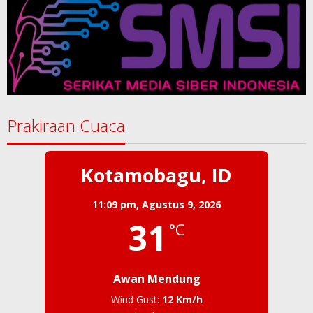
Prakiraan Cuaca
Kotamobagu, ID
11:09 pm,
Agustus 9, 2026
31
°C
Awan Mendung
Wind Gust:
12 Km/h