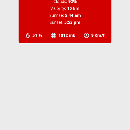
Clouds:
92%
Visibility:
10 km
Sunrise:
5:44 am
Sunset:
5:53 pm
51 %
1012 mb
9 Km/h