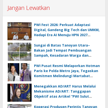
Jangan Lewatkan
PWI Fest 2026: Perkuat Adaptasi
Digital, Gandeng Big Tech dan UMKM,
Hadapi Era AI Menuju HPN 2027
Lampung
Sungai di Batas Tanoyan Utara–
Bakan Jadi Tempat Pembuangan
Sampah, Kesadaran Warga dan
Kontrol Pemerintah Dipertanyakan
PWI Pusat Resmi Melaporkan Hotman
Paris ke Polda Metro Jaya, Tegaskan
Komitmen Melindungi Martabat
Wartawan
Menegakkan AD/ART Harus Melalui
Mekanisme AD/ART: Tanggapan
Objektif atas Artikel “PWI Sulut
Retak, Pro AD/ART vs Konspirasi
Melanggar Aturan”
Koperasi Produsen Perintis Tanoyan