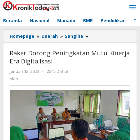
Lewati
ke
konten
Beranda
Nasional
Manado
BMR
Pendidikan
Te
Homepage
»
Daerah
»
Sangihe
»
Raker
Dorong
Peningkatan
Raker Dorong Peningkatan Mutu Kinerja
Mutu
Era Digitalisasi
Kinerja
Era
Januari 12, 2023
oleh
-
2542 Dilihat
Digitalisasi
-
oleh
-