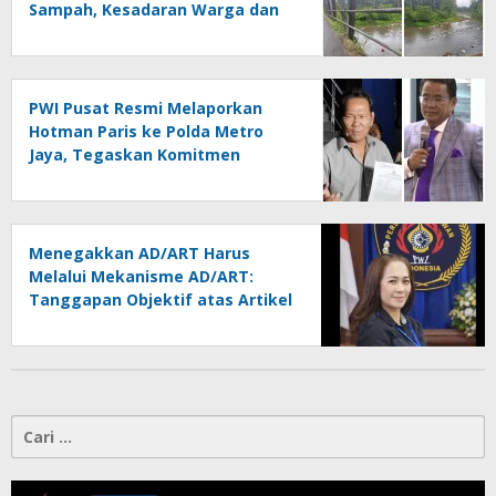
Sampah, Kesadaran Warga dan
Kontrol Pemerintah
Dipertanyakan
PWI Pusat Resmi Melaporkan
Hotman Paris ke Polda Metro
Jaya, Tegaskan Komitmen
Melindungi Martabat Wartawan
Menegakkan AD/ART Harus
Melalui Mekanisme AD/ART:
Tanggapan Objektif atas Artikel
“PWI Sulut Retak, Pro AD/ART vs
Konspirasi Melanggar Aturan”
Cari
untuk: