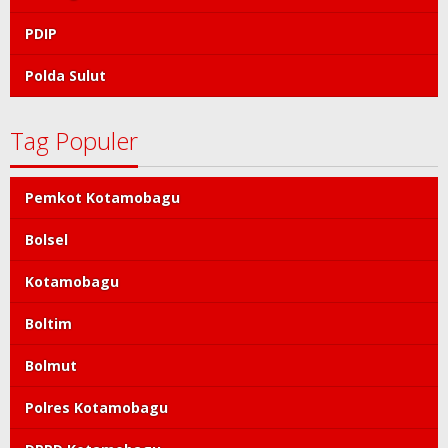
PDIP
Polda Sulut
Tag Populer
Pemkot Kotamobagu
Bolsel
Kotamobagu
Boltim
Bolmut
Polres Kotamobagu