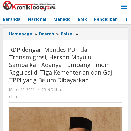
Lewati
ke
konten
Beranda
Nasional
Manado
BMR
Pendidikan
Te
Homepage
»
Daerah
»
Bolsel
»
RDP
dengan
Mendes
RDP dengan Mendes PDT dan
PDT
Transmigrasi, Herson Mayulu
dan
Sampaikan Adanya Tumpang Tindih
Transmigrasi,
Herson
Regulasi di Tiga Kementerian dan Gaji
Mayulu
TPPI yang Belum Dibayarkan
Sampaikan
Adanya
Maret 15, 2021
oleh
-
2519 Dilihat
-
Tumpang
oleh
-
Tindih
Regulasi
di
Tiga
Kementerian