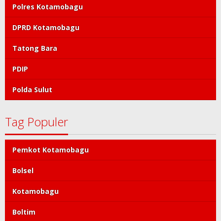
Pemkot Kotamobagu
Bolsel
Kotamobagu
Boltim
Bolmut
Polres Kotamobagu
DPRD Kotamobagu
Tatong Bara
PDIP
Polda Sulut
Tag Populer