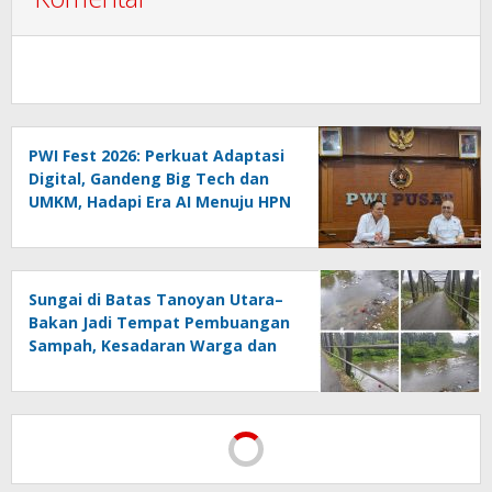
PWI Fest 2026: Perkuat Adaptasi
Digital, Gandeng Big Tech dan
UMKM, Hadapi Era AI Menuju HPN
2027 Lampung
Sungai di Batas Tanoyan Utara–
Bakan Jadi Tempat Pembuangan
Sampah, Kesadaran Warga dan
Kontrol Pemerintah
Dipertanyakan
PWI Pusat Resmi Melaporkan
Hotman Paris ke Polda Metro
Jaya, Tegaskan Komitmen