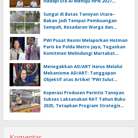
Hadapi Era AI Menuju HPN 2027
Lampung
Sungai di Batas Tanoyan Utara–
Bakan Jadi Tempat Pembuangan
Sampah, Kesadaran Warga dan
Kontrol Pemerintah Dipertanyakan
PWI Pusat Resmi Melaporkan Hotman
Paris ke Polda Metro Jaya, Tegaskan
Komitmen Melindungi Martabat
Wartawan
Menegakkan AD/ART Harus Melalui
Mekanisme AD/ART: Tanggapan
Objektif atas Artikel “PWI Sulut
Retak, Pro AD/ART vs Konspirasi
Melanggar Aturan”
Koperasi Produsen Perintis Tanoyan
Sukses Laksanakan RAT Tahun Buku
2025, Tetapkan Program Strategis
2026 Hasil Keputusan Anggota
Komentar