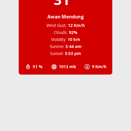
Prakiraan Cuaca
Kotamobagu, ID
7:18 am,
Agustus 8, 2026
31
°C
Awan Mendung
Wind Gust:
12 Km/h
Clouds:
92%
Visibility:
10 km
Sunrise:
5:44 am
Sunset:
5:53 pm
51 %
1012 mb
9 Km/h