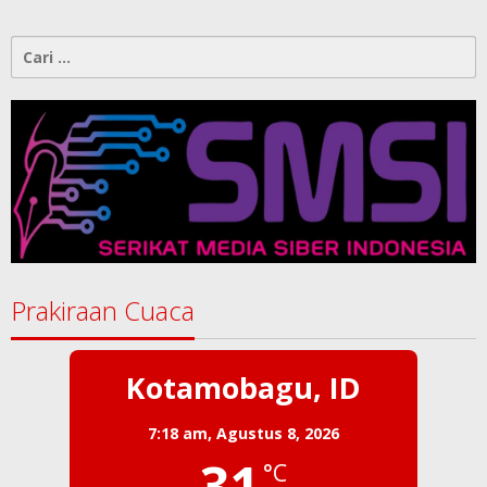
Melindungi Martabat Wartawan
Menegakkan AD/ART Harus
Melalui Mekanisme AD/ART:
Tanggapan Objektif atas Artikel
“PWI Sulut Retak, Pro AD/ART vs
Konspirasi Melanggar Aturan”
Cari
untuk: