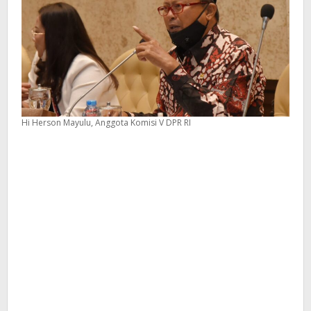
dan
Gaji
TPPI
yang
Belum
Dibayarkan
Hi Herson Mayulu, Anggota Komisi V DPR RI