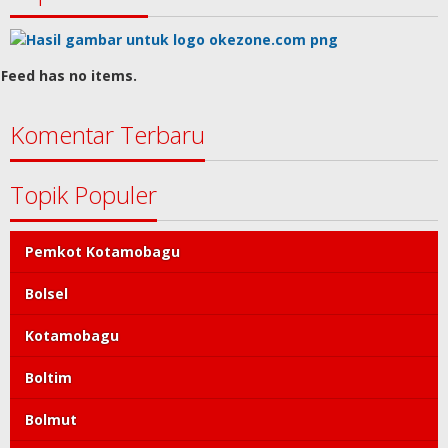
Husein Bin Ali Cucu Nabi Muhammad SAW
13995 Dilihat
Catat Sejarah, Rangking 1 Sulut, Marcellino
Daun Lulus Calon Taruna Akpol, Keban…
13493 Dilihat
Top Nasional
Feed has no items.
Komentar Terbaru
Topik Populer