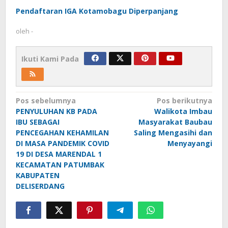
Pendaftaran IGA Kotamobagu Diperpanjang
oleh
-
Ikuti Kami Pada
Navigasi
Pos sebelumnya
Pos berikutnya
PENYULUHAN KB PADA
Walikota Imbau
pos
IBU SEBAGAI
Masyarakat Baubau
PENCEGAHAN KEHAMILAN
Saling Mengasihi dan
DI MASA PANDEMIK COVID
Menyayangi
19 DI DESA MARENDAL 1
KECAMATAN PATUMBAK
KABUPATEN
DELISERDANG