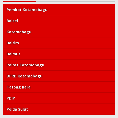
Pemkot Kotamobagu
Bolsel
Kotamobagu
Boltim
Bolmut
Polres Kotamobagu
DPRD Kotamobagu
Tatong Bara
PDIP
Polda Sulut