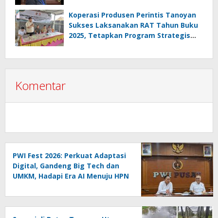
Retak, Pro AD/ART vs Konspirasi
Melanggar Aturan”
Koperasi Produsen Perintis Tanoyan
Sukses Laksanakan RAT Tahun Buku
2025, Tetapkan Program Strategis
2026 Hasil Keputusan Anggota
Komentar
PWI Fest 2026: Perkuat Adaptasi
Digital, Gandeng Big Tech dan
UMKM, Hadapi Era AI Menuju HPN
2027 Lampung