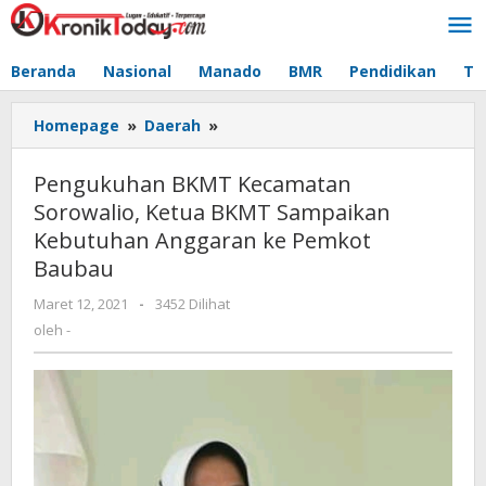
Lewati
ke
konten
Beranda
Nasional
Manado
BMR
Pendidikan
Te
Homepage
»
Daerah
»
Pengukuhan
BKMT
Kecamatan
Pengukuhan BKMT Kecamatan
Sorowalio,
Sorowalio, Ketua BKMT Sampaikan
Ketua
Kebutuhan Anggaran ke Pemkot
BKMT
Sampaikan
Baubau
Kebutuhan
Maret 12, 2021
oleh
-
3452 Dilihat
Anggaran
-
oleh
-
ke
Pemkot
Baubau