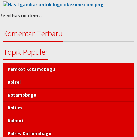
Feed has no items.
Komentar Terbaru
Topik Populer
Pemkot Kotamobagu
Bolsel
Kotamobagu
Boltim
Bolmut
Polres Kotamobagu