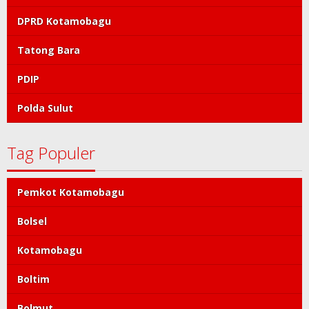
DPRD Kotamobagu
Tatong Bara
PDIP
Polda Sulut
Tag Populer
Pemkot Kotamobagu
Bolsel
Kotamobagu
Boltim
Bolmut