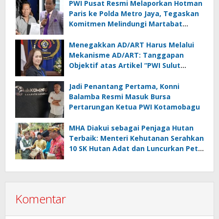
PWI Pusat Resmi Melaporkan Hotman
Paris ke Polda Metro Jaya, Tegaskan
Komitmen Melindungi Martabat
Wartawan
Menegakkan AD/ART Harus Melalui
Mekanisme AD/ART: Tanggapan
Objektif atas Artikel “PWI Sulut
Retak, Pro AD/ART vs Konspirasi
Melanggar Aturan”
Jadi Penantang Pertama, Konni
Balamba Resmi Masuk Bursa
Pertarungan Ketua PWI Kotamobagu
MHA Diakui sebagai Penjaga Hutan
Terbaik: Menteri Kehutanan Serahkan
10 SK Hutan Adat dan Luncurkan Peta
Jalan 2025–2029
Komentar