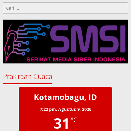
Cari
untuk:
Prakiraan Cuaca
Kotamobagu, ID
7:22 pm,
Agustus 9, 2026
31
°C