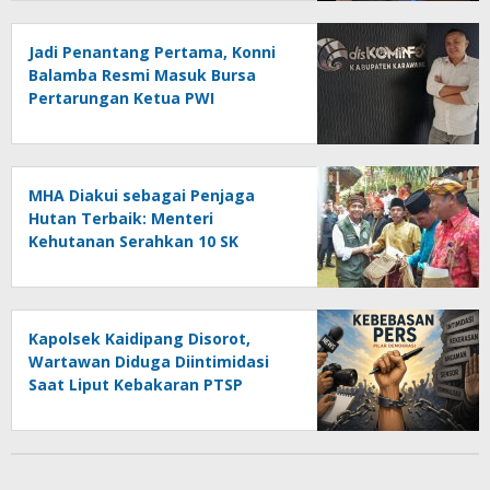
Konspirasi Melanggar Aturan”
Jadi Penantang Pertama, Konni
Balamba Resmi Masuk Bursa
Pertarungan Ketua PWI
Kotamobagu
MHA Diakui sebagai Penjaga
Hutan Terbaik: Menteri
Kehutanan Serahkan 10 SK
Hutan Adat dan Luncurkan Peta
Jalan 2025–2029
Kapolsek Kaidipang Disorot,
Wartawan Diduga Diintimidasi
Saat Liput Kebakaran PTSP
Bolmut