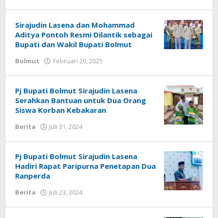
Alpri
Agogoh
Sirajudin Lasena dan Mohammad
Aditya Pontoh Resmi Dilantik sebagai
Bupati dan Wakil Bupati Bolmut
Bolmut
Februari 20, 2025
oleh
Alpri
Agogoh
Pj Bupati Bolmut Sirajudin Lasena
Serahkan Bantuan untuk Dua Orang
Siswa Korban Kebakaran
Berita
Juli 31, 2024
oleh
Alpri
Agogoh
Pj Bupati Bolmut Sirajudin Lasena
Hadiri Rapat Paripurna Penetapan Dua
Ranperda
Berita
Juli 23, 2024
oleh
Alpri
Agogoh