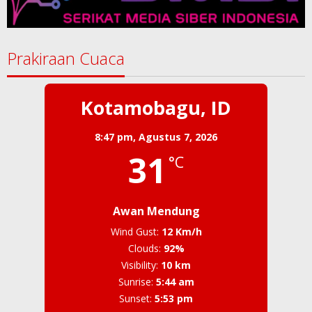
Prakiraan Cuaca
Kotamobagu, ID
8:47 pm,
Agustus 7, 2026
31
°C
Awan Mendung
Wind Gust:
12 Km/h
Clouds:
92%
Visibility:
10 km
Sunrise:
5:44 am
Sunset:
5:53 pm