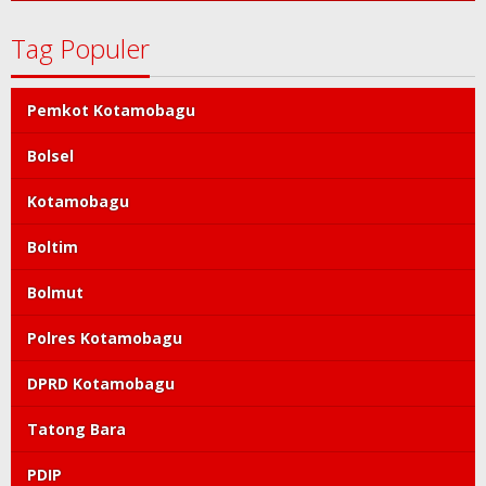
Tag Populer
Pemkot Kotamobagu
Bolsel
Kotamobagu
Boltim
Bolmut
Polres Kotamobagu
DPRD Kotamobagu
Tatong Bara
PDIP