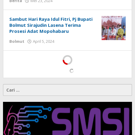
Berita
Mei 23, 2024
oleh
Alpri
Agogoh
Sambut Hari Raya Idul Fitri, Pj Bupati
Bolmut Sirajudin Lasena Terima
Prosesi Adat Mopohabaru
Bolmut
April 5, 2024
oleh
Alpri
Agogoh
Cari
untuk: