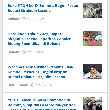
Buka STQH ke-IX Bolmut, Begini Pesan
Bupati Sirajudin Lasena
Bolmut
Mei 11, 2025
oleh
Alpri
Agogoh
Hardiknas Tahun 2025, Bupati
Sirajudin Lasena Paparkan Capaian
Bidang Pendidikan di Bolmut
Bolmut
Mei 3, 2025
oleh
Alpri
Agogoh
Wacana Pembentukan Provinsi BMR
Kembali Mencuat, Begini Respon
Bupati Bolmut Sirajudin Lasena
BMR
,
Bolmut
Mei 1, 2025
oleh
Alpri
Agogoh
Yulius Selvanus Safari Ramadan di
Bolmut, Sirajudin Lasena: Rakyat dan
Tanah Leluhur Menerima Kedatangan