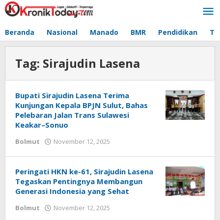
Lewati
ke
konten
Beranda
Nasional
Manado
BMR
Pendidikan
Te
Tag:
Sirajudin Lasena
Bupati Sirajudin Lasena Terima
Kunjungan Kepala BPJN Sulut, Bahas
Pelebaran Jalan Trans Sulawesi
Keakar–Sonuo
Bolmut
November 12, 2025
oleh
Alpri
Agogoh
Peringati HKN ke-61, Sirajudin Lasena
Tegaskan Pentingnya Membangun
Generasi Indonesia yang Sehat
Bolmut
November 12, 2025
oleh
Alpri