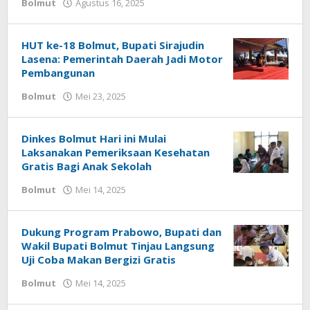
Bolmut
Agustus 16, 2025
oleh
Alpri
Agogoh
HUT ke-18 Bolmut, Bupati Sirajudin
Lasena: Pemerintah Daerah Jadi Motor
Pembangunan
Bolmut
Mei 23, 2025
oleh
Alpri
Agogoh
Dinkes Bolmut Hari ini Mulai
Laksanakan Pemeriksaan Kesehatan
Gratis Bagi Anak Sekolah
Bolmut
Mei 14, 2025
oleh
Alpri
Agogoh
Dukung Program Prabowo, Bupati dan
Wakil Bupati Bolmut Tinjau Langsung
Uji Coba Makan Bergizi Gratis
Bolmut
Mei 14, 2025
oleh
Alpri
Agogoh