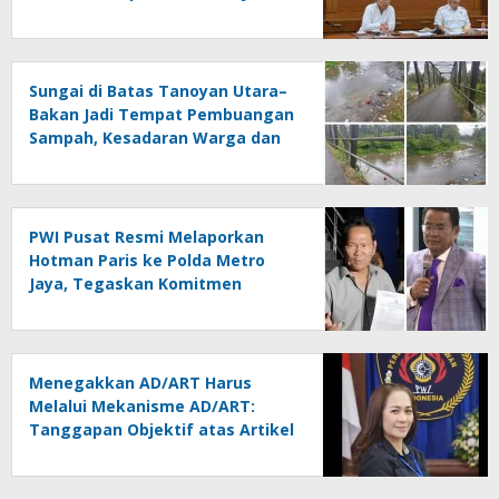
2027 Lampung
Sungai di Batas Tanoyan Utara–
Bakan Jadi Tempat Pembuangan
Sampah, Kesadaran Warga dan
Kontrol Pemerintah
Dipertanyakan
PWI Pusat Resmi Melaporkan
Hotman Paris ke Polda Metro
Jaya, Tegaskan Komitmen
Melindungi Martabat Wartawan
Menegakkan AD/ART Harus
Melalui Mekanisme AD/ART:
Tanggapan Objektif atas Artikel
“PWI Sulut Retak, Pro AD/ART vs
Konspirasi Melanggar Aturan”