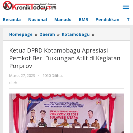
Lewati
ke
konten
Beranda
Nasional
Manado
BMR
Pendidikan
Te
Homepage
»
Daerah
»
Kotamobagu
»
Ketua
DPRD
Kotamobagu
Ketua DPRD Kotamobagu Apresiasi
Apresiasi
Pemkot Beri Dukungan Atlit di Kegiatan
Pemkot
Porprov
Beri
Dukungan
Maret 27, 2023
oleh
-
1050 Dilihat
Atlit
-
oleh
-
di
Kegiatan
Porprov