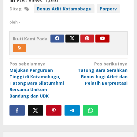
Post Views:
1,050
Ditag
Bonus Atlit Kotamobagu
Porporv
oleh
-
Ikuti Kami Pada
Navigasi
Pos sebelumnya
Pos berikutnya
Majukan Perguruan
Tatong Bara Serahkan
pos
Tinggi di Kotamobagu,
Bonus bagi Atlet dan
Tatong Bara Silaturahmi
Pelatih Berprestasi
Bersama Unikom
Bandung dan UDK