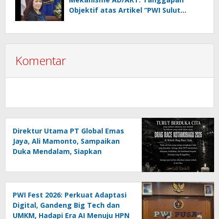
Objektif atas Artikel “PWI Sulut
Retak, Pro AD/ART vs Konspirasi
Melanggar Aturan”
Komentar
Direktur Utama PT Global Emas
Jaya, Ali Mamonto, Sampaikan
Duka Mendalam, Siapkan
Santunan untuk Korban Drag
Race Kotamobagu
PWI Fest 2026: Perkuat Adaptasi
Digital, Gandeng Big Tech dan
UMKM, Hadapi Era AI Menuju HPN