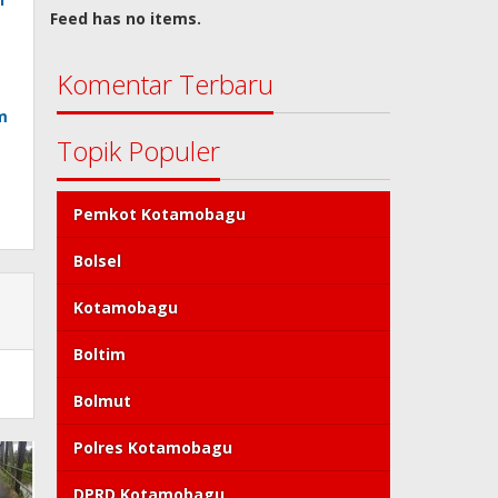
Feed has no items.
Komentar Terbaru
m
Topik Populer
Pemkot Kotamobagu
Bolsel
Kotamobagu
Boltim
Bolmut
Polres Kotamobagu
DPRD Kotamobagu