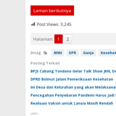
Laman berikutnya
Post Views:
3,245
Halaman:
1
2
Ditag
BNN
DPR
Ganja
Keseha
Posting Terkait
BPJS Cabang Tondano Gelar Talk Show JKN, 
DPRD Bolmut Jalani Pemeriksaan Kesehatan
Ini Desa dan Kelurahan yang akan Melaksan
Pencegahan Penyebaran Pandemi Harus Jadi P
Realisasi Vaksin untuk Lansia Masih Rendah
oleh
-