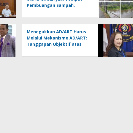
Pembuangan Sampah,
Kesadaran Warga dan
Kontrol Pemerintah
Dipertanyakan
Menegakkan AD/ART Harus
Melalui Mekanisme AD/ART:
Tanggapan Objektif atas
Artikel “PWI Sulut Retak, Pro
AD/ART vs Konspirasi
Melanggar Aturan”