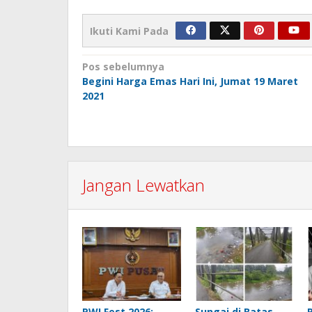
Ikuti Kami Pada
Navigasi
Pos sebelumnya
Begini Harga Emas Hari Ini, Jumat 19 Maret
pos
2021
Jangan Lewatkan
PWI Fest 2026:
Sungai di Batas