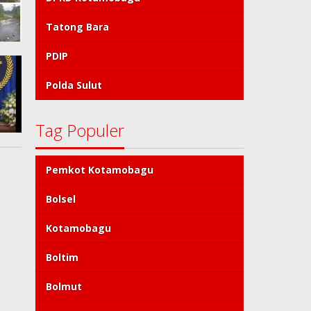
Tatong Bara
PDIP
Polda Sulut
Tag Populer
Pemkot Kotamobagu
Bolsel
Kotamobagu
Boltim
Bolmut