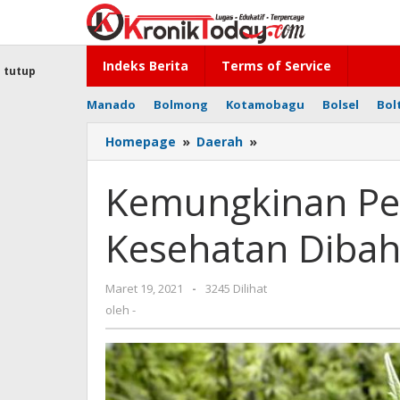
Lewati
ke
konten
Indeks Berita
Terms of Service
tutup
Manado
Bolmong
Kotamobagu
Bolsel
Bol
Homepage
»
Daerah
»
Kemungkinan
Penggunaan
Ganja
Kemungkinan Pe
untuk
Kesehatan
Kesehatan Diba
Dibahas
DPR
dan
Maret 19, 2021
oleh
-
3245 Dilihat
BNN
-
oleh
-