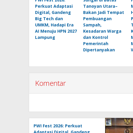
Perkuat Adaptasi
Tanoyan Utara–
Digital, Gandeng
Bakan Jadi Tempat
Big Tech dan
Pembuangan
UMKM, Hadapi Era
Sampah,
AI Menuju HPN 2027
Kesadaran Warga
Lampung
dan Kontrol
Pemerintah
Dipertanyakan
Komentar
PWI Fest 2026: Perkuat
Adaptasi Digital, Gandeng