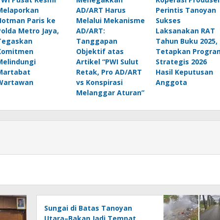
Melaporkan
AD/ART Harus
Perintis Tanoyan
Hotman Paris ke
Melalui Mekanisme
Sukses
Polda Metro Jaya,
AD/ART:
Laksanakan RAT
Tegaskan
Tanggapan
Tahun Buku 2025,
Komitmen
Objektif atas
Tetapkan Progra
Melindungi
Artikel “PWI Sulut
Strategis 2026
Martabat
Retak, Pro AD/ART
Hasil Keputusan
Wartawan
vs Konspirasi
Anggota
Melanggar Aturan”
Sungai di Batas Tanoyan
Utara–Bakan Jadi Tempat