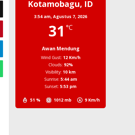
Kotamobagu, ID
3:54 am,
Agustus 7, 2026
31
°C
Awan Mendung
Wind Gust:
12 Km/h
Clouds:
92%
Visibility:
10 km
Sunrise:
5:44 am
Sunset:
5:53 pm
51 %
1012 mb
9 Km/h