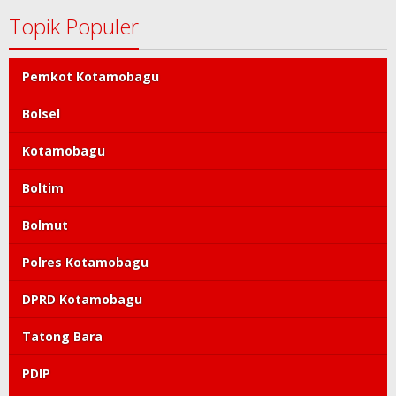
Topik Populer
Pemkot Kotamobagu
Bolsel
Kotamobagu
Boltim
Bolmut
Polres Kotamobagu
DPRD Kotamobagu
Tatong Bara
PDIP