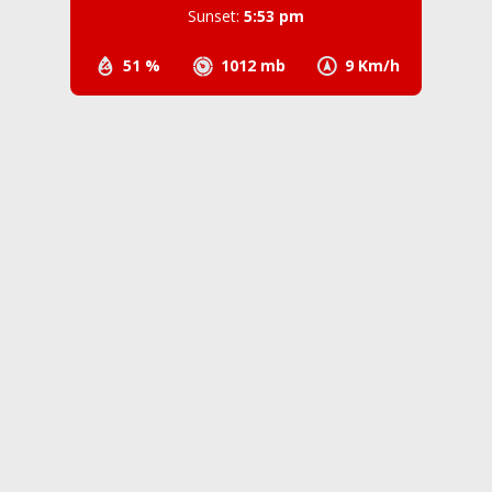
Sunset:
5:53 pm
51 %
1012 mb
9 Km/h