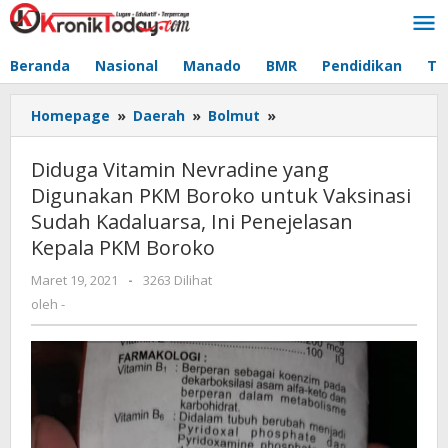
Lewati
ke
konten
Beranda
Nasional
Manado
BMR
Pendidikan
Te
Homepage
»
Daerah
»
Bolmut
»
Diduga
Vitamin
Nevradine
Diduga Vitamin Nevradine yang
yang
Digunakan PKM Boroko untuk Vaksinasi
Digunakan
Sudah Kadaluarsa, Ini Penejelasan
PKM
Boroko
Kepala PKM Boroko
untuk
Maret 19, 2021
oleh
-
3263 Dilihat
Vaksinasi
-
oleh
-
Sudah
Kadaluarsa,
Ini
Penejelasan
Kepala
PKM
Boroko