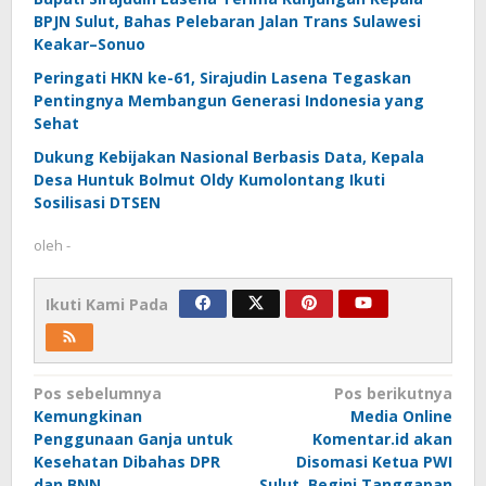
BPJN Sulut, Bahas Pelebaran Jalan Trans Sulawesi
Keakar–Sonuo
Peringati HKN ke-61, Sirajudin Lasena Tegaskan
Pentingnya Membangun Generasi Indonesia yang
Sehat
Dukung Kebijakan Nasional Berbasis Data, Kepala
Desa Huntuk Bolmut Oldy Kumolontang Ikuti
Sosilisasi DTSEN
oleh
-
Ikuti Kami Pada
Navigasi
Pos sebelumnya
Pos berikutnya
Kemungkinan
Media Online
pos
Penggunaan Ganja untuk
Komentar.id akan
Kesehatan Dibahas DPR
Disomasi Ketua PWI
dan BNN
Sulut, Begini Tanggapan