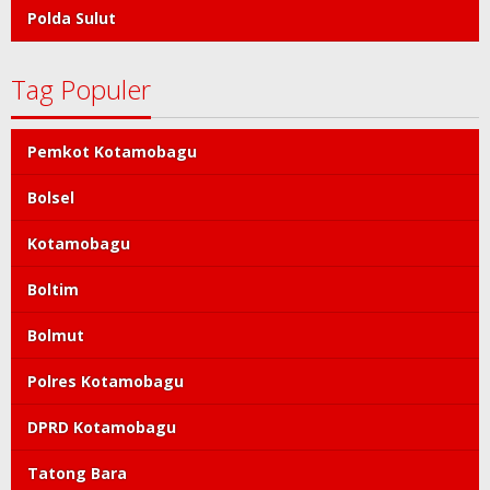
Polda Sulut
Tag Populer
Pemkot Kotamobagu
Bolsel
Kotamobagu
Boltim
Bolmut
Polres Kotamobagu
DPRD Kotamobagu
Tatong Bara