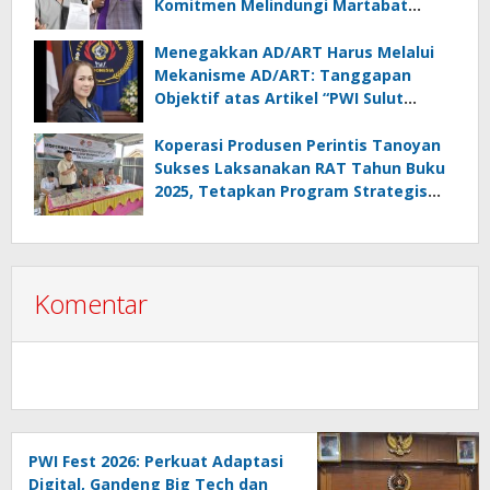
Komitmen Melindungi Martabat
Wartawan
Menegakkan AD/ART Harus Melalui
Mekanisme AD/ART: Tanggapan
Objektif atas Artikel “PWI Sulut
Retak, Pro AD/ART vs Konspirasi
Melanggar Aturan”
Koperasi Produsen Perintis Tanoyan
Sukses Laksanakan RAT Tahun Buku
2025, Tetapkan Program Strategis
2026 Hasil Keputusan Anggota
Komentar
PWI Fest 2026: Perkuat Adaptasi
Digital, Gandeng Big Tech dan