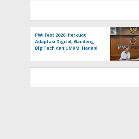
PWI Fest 2026: Perkuat
Adaptasi Digital, Gandeng
Big Tech dan UMKM, Hadapi
Era AI Menuju HPN 2027
Lampung
PWI Pusat Resmi Melaporkan
Hotman Paris ke Polda Metro
Jaya, Tegaskan Komitmen
Melindungi Martabat
Wartawan