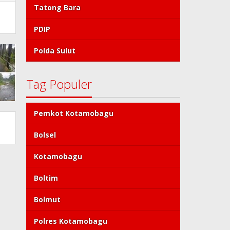
Tatong Bara
PDIP
Polda Sulut
Tag Populer
Pemkot Kotamobagu
Bolsel
Kotamobagu
Boltim
Bolmut
Polres Kotamobagu