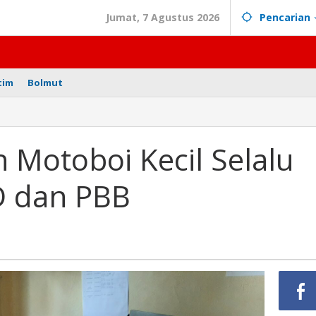
Jumat, 7 Agustus 2026
Pencarian
tim
Bolmut
!
rahan
boi
 Motoboi Kecil Selalu
u
D dan PBB
et