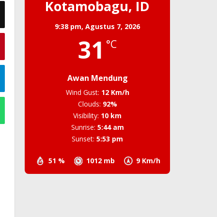
Kotamobagu, ID
9:38 pm,
Agustus 7, 2026
31
°C
Awan Mendung
Wind Gust:
12 Km/h
Clouds:
92%
Visibility:
10 km
Sunrise:
5:44 am
Sunset:
5:53 pm
51 %
1012 mb
9 Km/h