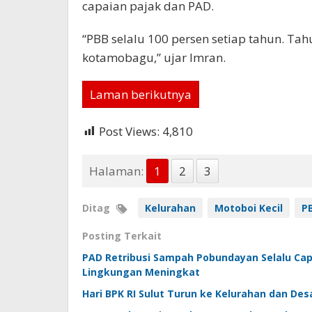
capaian pajak dan PAD.
“PBB selalu 100 persen setiap tahun. Tahu
kotamobagu,” ujar Imran.
Laman berikutnya
Post Views:
4,810
Halaman:
1
2
3
Ditag
Kelurahan
Motoboi Kecil
P
Posting Terkait
PAD Retribusi Sampah Pobundayan Selalu Capa
Lingkungan Meningkat
Hari BPK RI Sulut Turun ke Kelurahan dan D