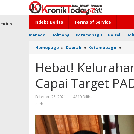
Lewati
ke
konten
Indeks Berita
Terms of Service
tutup
Manado
Bolmong
Kotamobagu
Bolsel
Bol
Homepage
»
Daerah
»
Kotamobagu
»
Hebat
Kelu
Moto
Hebat! Kelurahan
Kecil
Selal
Capai Target PA
Capai
Targ
PAD
Februari 25, 2021
oleh
-
4810 Dilihat
dan
-
oleh
-
PBB