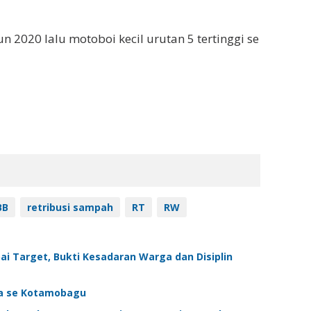
n 2020 lalu motoboi kecil urutan 5 tertinggi se
BB
retribusi sampah
RT
RW
i Target, Bukti Kesadaran Warga dan Disiplin
esa se Kotamobagu