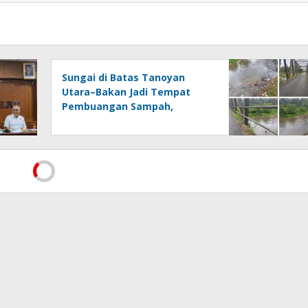
Sungai di Batas Tanoyan
Utara–Bakan Jadi Tempat
Pembuangan Sampah,
Kesadaran Warga dan
Kontrol Pemerintah
Dipertanyakan
Menegakkan AD/ART Harus
Melalui Mekanisme AD/ART:
Tanggapan Objektif atas
Artikel “PWI Sulut Retak, Pro
AD/ART vs Konspirasi
Melanggar Aturan”