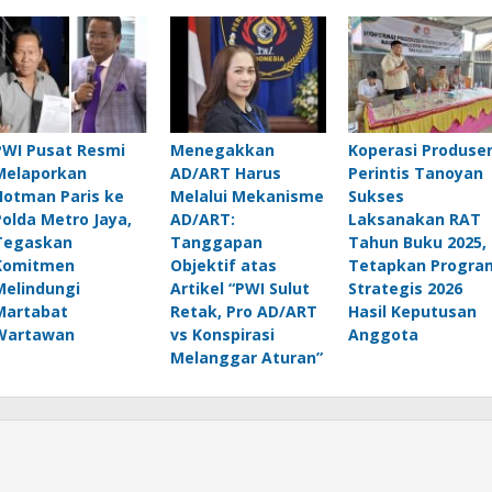
PWI Pusat Resmi
Menegakkan
Koperasi Produse
Melaporkan
AD/ART Harus
Perintis Tanoyan
Hotman Paris ke
Melalui Mekanisme
Sukses
Polda Metro Jaya,
AD/ART:
Laksanakan RAT
Tegaskan
Tanggapan
Tahun Buku 2025,
Komitmen
Objektif atas
Tetapkan Progra
Melindungi
Artikel “PWI Sulut
Strategis 2026
Martabat
Retak, Pro AD/ART
Hasil Keputusan
Wartawan
vs Konspirasi
Anggota
Melanggar Aturan”