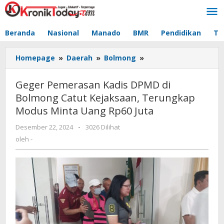
Lewati
ke
konten
Beranda
Nasional
Manado
BMR
Pendidikan
Te
Homepage
»
Daerah
»
Bolmong
»
Geger
Pemerasan
Kadis
Geger Pemerasan Kadis DPMD di
DPMD
Bolmong Catut Kejaksaan, Terungkap
di
Modus Minta Uang Rp60 Juta
Bolmong
Catut
Desember 22, 2024
oleh
-
3026 Dilihat
Kejaksaan,
-
oleh
-
Terungkap
Modus
Minta
Uang
Rp60
Juta