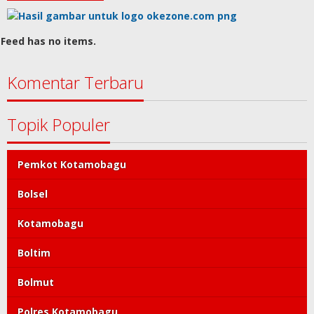
Feed has no items.
Komentar Terbaru
Topik Populer
Pemkot Kotamobagu
Bolsel
Kotamobagu
Boltim
Bolmut
Polres Kotamobagu