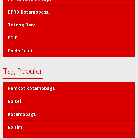
DPRD Kotamobagu
Tatong Bara
PDIP
Polda Sulut
Tag Populer
Pemkot Kotamobagu
Bolsel
Kotamobagu
Boltim