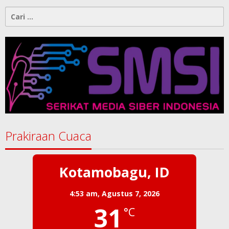
Cari
untuk:
Prakiraan Cuaca
Kotamobagu, ID
4:53 am,
Agustus 7, 2026
31
°C