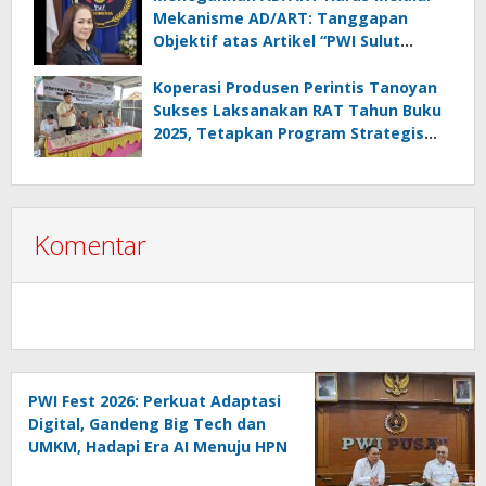
Mekanisme AD/ART: Tanggapan
Objektif atas Artikel “PWI Sulut
Retak, Pro AD/ART vs Konspirasi
Melanggar Aturan”
Koperasi Produsen Perintis Tanoyan
Sukses Laksanakan RAT Tahun Buku
2025, Tetapkan Program Strategis
2026 Hasil Keputusan Anggota
Komentar
PWI Fest 2026: Perkuat Adaptasi
Digital, Gandeng Big Tech dan
UMKM, Hadapi Era AI Menuju HPN
2027 Lampung