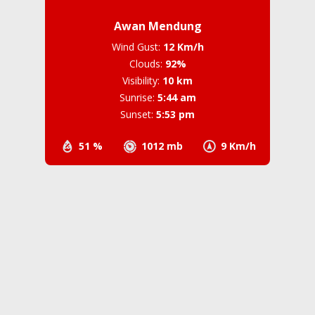
Awan Mendung
Wind Gust:
12 Km/h
Clouds:
92%
Visibility:
10 km
Sunrise:
5:44 am
Sunset:
5:53 pm
51 %
1012 mb
9 Km/h