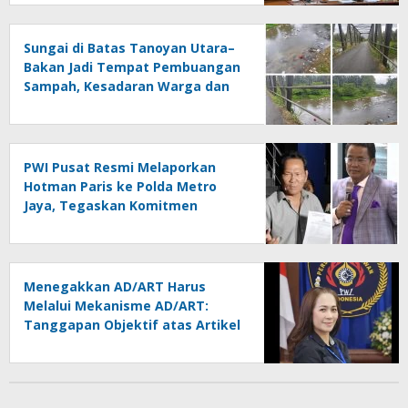
Sungai di Batas Tanoyan Utara–
Bakan Jadi Tempat Pembuangan
Sampah, Kesadaran Warga dan
Kontrol Pemerintah
Dipertanyakan
PWI Pusat Resmi Melaporkan
Hotman Paris ke Polda Metro
Jaya, Tegaskan Komitmen
Melindungi Martabat Wartawan
Menegakkan AD/ART Harus
Melalui Mekanisme AD/ART:
Tanggapan Objektif atas Artikel
“PWI Sulut Retak, Pro AD/ART vs
Konspirasi Melanggar Aturan”