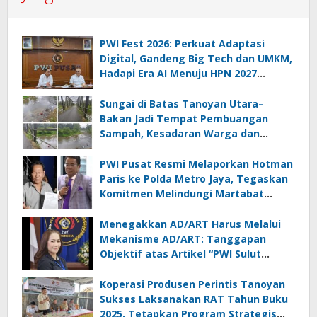
PWI Fest 2026: Perkuat Adaptasi
Digital, Gandeng Big Tech dan UMKM,
Hadapi Era AI Menuju HPN 2027
Lampung
Sungai di Batas Tanoyan Utara–
Bakan Jadi Tempat Pembuangan
Sampah, Kesadaran Warga dan
Kontrol Pemerintah Dipertanyakan
PWI Pusat Resmi Melaporkan Hotman
Paris ke Polda Metro Jaya, Tegaskan
Komitmen Melindungi Martabat
Wartawan
Menegakkan AD/ART Harus Melalui
Mekanisme AD/ART: Tanggapan
Objektif atas Artikel “PWI Sulut
Retak, Pro AD/ART vs Konspirasi
Melanggar Aturan”
Koperasi Produsen Perintis Tanoyan
Sukses Laksanakan RAT Tahun Buku
2025, Tetapkan Program Strategis