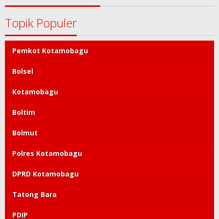
Topik Populer
Pemkot Kotamobagu
Bolsel
Kotamobagu
Boltim
Bolmut
Polres Kotamobagu
DPRD Kotamobagu
Tatong Bara
PDIP