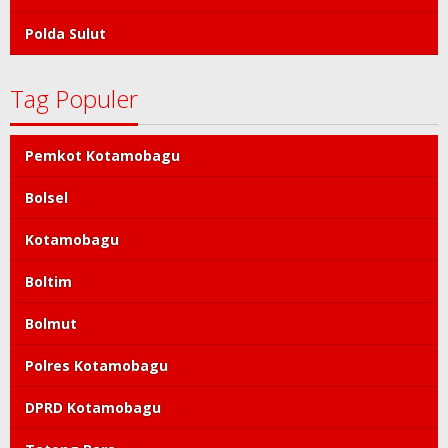
Polda Sulut
Tag Populer
Pemkot Kotamobagu
Bolsel
Kotamobagu
Boltim
Bolmut
Polres Kotamobagu
DPRD Kotamobagu