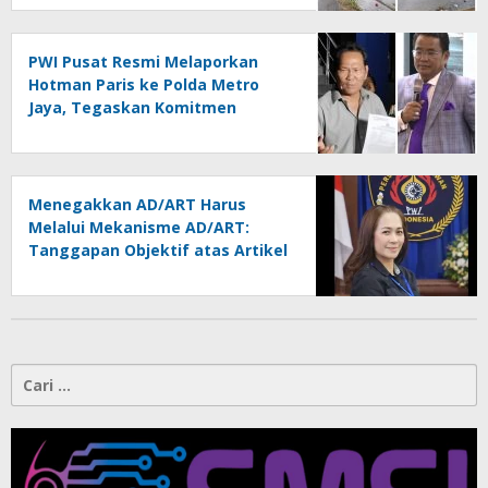
Dipertanyakan
PWI Pusat Resmi Melaporkan
Hotman Paris ke Polda Metro
Jaya, Tegaskan Komitmen
Melindungi Martabat Wartawan
Menegakkan AD/ART Harus
Melalui Mekanisme AD/ART:
Tanggapan Objektif atas Artikel
“PWI Sulut Retak, Pro AD/ART vs
Konspirasi Melanggar Aturan”
Cari
untuk: