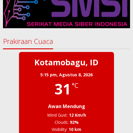
Prakiraan Cuaca
Kotamobagu, ID
5:15 pm,
Agustus 8, 2026
31
°C
Awan Mendung
Wind Gust:
12 Km/h
Clouds:
92%
Visibility:
10 km