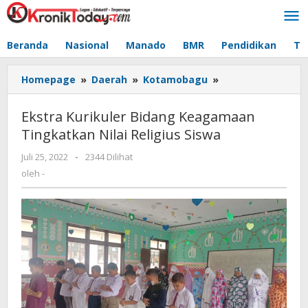
Lewati
ke
konten
Beranda
Nasional
Manado
BMR
Pendidikan
Te
Homepage
»
Daerah
»
Kotamobagu
»
Ekstra
Kurikuler
Bidang
Ekstra Kurikuler Bidang Keagamaan
Keagamaan
Tingkatkan Nilai Religius Siswa
Tingkatkan
Nilai
Juli 25, 2022
oleh
-
2344 Dilihat
Religius
-
oleh
-
Siswa