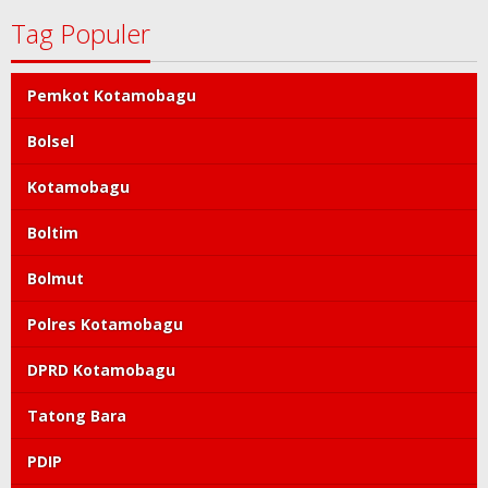
Tag Populer
Pemkot Kotamobagu
Bolsel
Kotamobagu
Boltim
Bolmut
Polres Kotamobagu
DPRD Kotamobagu
Tatong Bara
PDIP