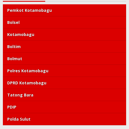
Pemkot Kotamobagu
Bolsel
Kotamobagu
Boltim
Bolmut
Polres Kotamobagu
DPRD Kotamobagu
Tatong Bara
PDIP
Polda Sulut