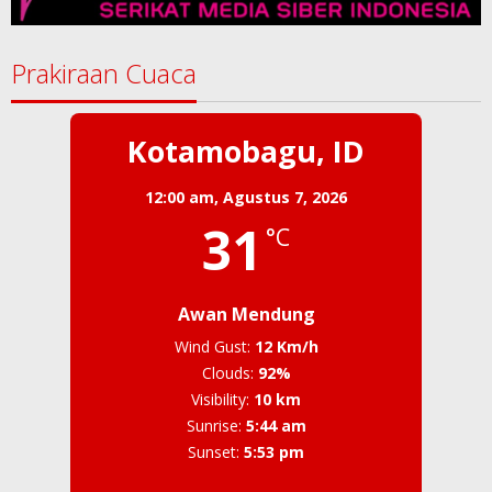
Prakiraan Cuaca
Kotamobagu, ID
12:00 am,
Agustus 7, 2026
31
°C
Awan Mendung
Wind Gust:
12 Km/h
Clouds:
92%
Visibility:
10 km
Sunrise:
5:44 am
Sunset:
5:53 pm