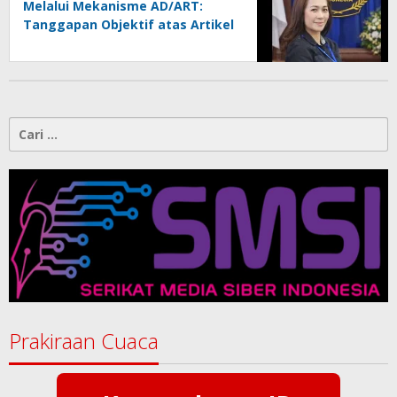
Melalui Mekanisme AD/ART:
Tanggapan Objektif atas Artikel
“PWI Sulut Retak, Pro AD/ART vs
Konspirasi Melanggar Aturan”
Cari
untuk:
Prakiraan Cuaca