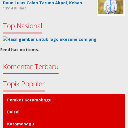
Daun Lulus Calon Taruna Akpol, Keban…
13514 Dilihat
Top Nasional
Feed has no items.
Komentar Terbaru
Topik Populer
Pemkot Kotamobagu
Bolsel
Kotamobagu