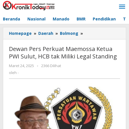
Lewati
ke
konten
Beranda
Nasional
Manado
BMR
Pendidikan
Te
Homepage
»
Daerah
»
Bolmong
»
Dewan
Pers
Perkuat
Dewan Pers Perkuat Maemossa Ketua
Maemossa
PWI Sulut, HCB tak Miliki Legal Standing
Ketua
PWI
Maret 24, 2025
oleh
-
2366 Dilihat
Sulut,
-
oleh
-
HCB
tak
Miliki
Legal
Standing