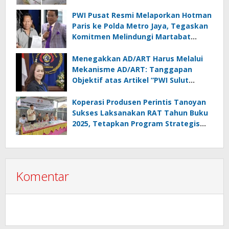
Kontrol Pemerintah Dipertanyakan
PWI Pusat Resmi Melaporkan Hotman
Paris ke Polda Metro Jaya, Tegaskan
Komitmen Melindungi Martabat
Wartawan
Menegakkan AD/ART Harus Melalui
Mekanisme AD/ART: Tanggapan
Objektif atas Artikel “PWI Sulut
Retak, Pro AD/ART vs Konspirasi
Melanggar Aturan”
Koperasi Produsen Perintis Tanoyan
Sukses Laksanakan RAT Tahun Buku
2025, Tetapkan Program Strategis
2026 Hasil Keputusan Anggota
Komentar