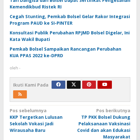
Tari Dangisa dari Bolsel Dapat Sertifikat Pengesahan
Kemendikbud Ristek RI
Cegah Stunting, Pemkab Bolsel Gelar Rakor Integrasi
Program PAUD ke SI-PINTER
Konsultasi Publik Perubahan RPJMD Bolsel Digelar, Ini
Kata Wakil Bupati
Pemkab Bolsel Sampaikan Rancangan Perubahan
KUA PPAS 2022 ke-DPRD
oleh
-
Ikuti Kami Pada
Navigasi
Pos sebelumnya
Pos berikutnya
KKP Tergetkan Lulusan
TP PKK Bolsel Dukung
pos
Sekolah Vokasi Jadi
Pelaksanaan Vaksinasi
Wirausaha Baru
Covid dan akan Edukasi
Masyarakat