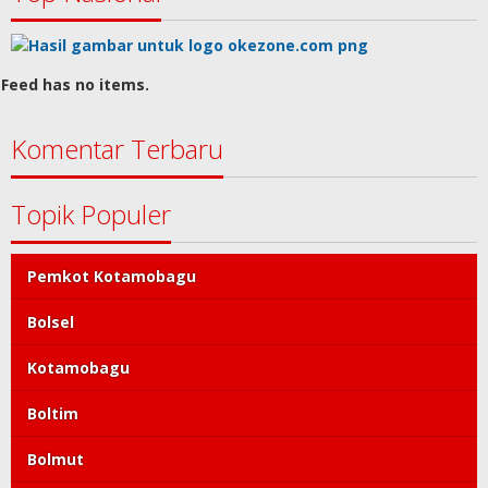
Feed has no items.
Komentar Terbaru
Topik Populer
Pemkot Kotamobagu
Bolsel
Kotamobagu
Boltim
Bolmut