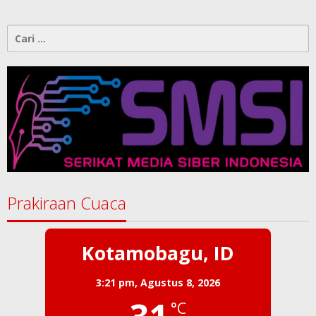
Cari
untuk:
Prakiraan Cuaca
Kotamobagu, ID
3:21 pm,
Agustus 8, 2026
°C