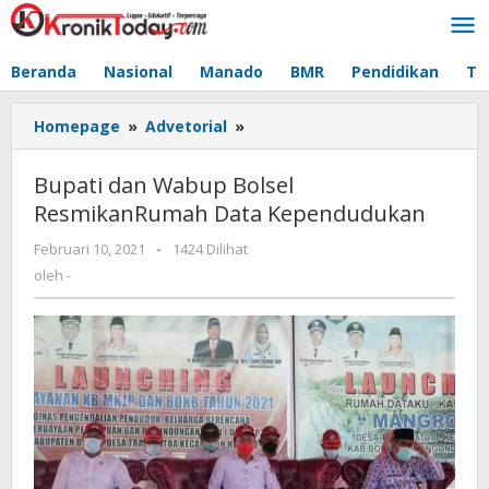
Lewati
ke
konten
Beranda
Nasional
Manado
BMR
Pendidikan
Te
Homepage
»
Advetorial
»
Bupati
dan
Wabup
Bupati dan Wabup Bolsel
Bolsel
ResmikanRumah Data Kependudukan
ResmikanRumah
Data
Februari 10, 2021
oleh
-
1424 Dilihat
Kependudukan
-
oleh
-