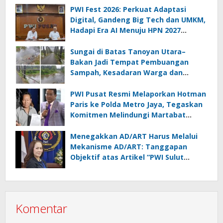
PWI Fest 2026: Perkuat Adaptasi
Digital, Gandeng Big Tech dan UMKM,
Hadapi Era AI Menuju HPN 2027
Lampung
Sungai di Batas Tanoyan Utara–
Bakan Jadi Tempat Pembuangan
Sampah, Kesadaran Warga dan
Kontrol Pemerintah Dipertanyakan
PWI Pusat Resmi Melaporkan Hotman
Paris ke Polda Metro Jaya, Tegaskan
Komitmen Melindungi Martabat
Wartawan
Menegakkan AD/ART Harus Melalui
Mekanisme AD/ART: Tanggapan
Objektif atas Artikel “PWI Sulut
Retak, Pro AD/ART vs Konspirasi
Melanggar Aturan”
Komentar