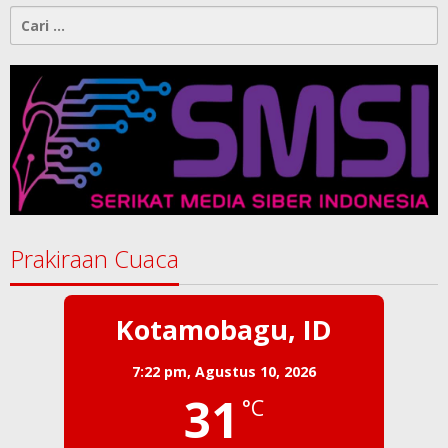
Cari
untuk:
Prakiraan Cuaca
Kotamobagu, ID
7:22 pm,
Agustus 10, 2026
31
°C