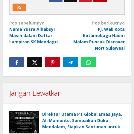
Navigasi
Pos sebelumnya
Pos berikutnya
Nama Yusra Alhabsyi
Pj. Wali Kota
pos
Masih dalam Daftar
Kotamobagu Hadiri
Lampiran SK Mendagri
Malam Puncak Discover
Nort Sulawesi
Jangan Lewatkan
Direktur Utama PT Global Emas Jaya,
Ali Mamonto, Sampaikan Duka
Mendalam, Siapkan Santunan untuk
Korban Drag Race Kotamobagu