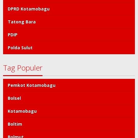
DPRD Kotamobagu
Tatong Bara
PDIP
Polda Sulut
Tag Populer
Pemkot Kotamobagu
Bolsel
Kotamobagu
Boltim
Bolmut