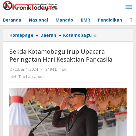
Lewati
ke
konten
Beranda
Nasional
Manado
BMR
Pendidikan
Te
Homepage
»
Daerah
»
Kotamobagu
»
Sekda
Kotamobagu
Irup
Sekda Kotamobagu Irup Upacara
Upacara
Peringatan Hari Kesaktian Pancasila
Peringatan
Hari
Oktober 1, 2024
oleh
-
3194 Dilihat
Kesaktian
Tito
oleh
Tito Lantapon
Pancasila
Lantapon