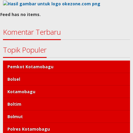
Feed has no items.
Komentar Terbaru
Topik Populer
Pemkot Kotamobagu
Bolsel
Kotamobagu
Boltim
Bolmut
Polres Kotamobagu