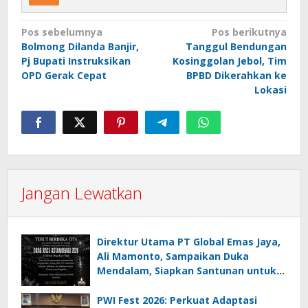
Navigasi
Pos sebelumnya
Pos berikutnya
Bolmong Dilanda Banjir,
Tanggul Bendungan
pos
Pj Bupati Instruksikan
Kosinggolan Jebol, Tim
OPD Gerak Cepat
BPBD Dikerahkan ke
Lokasi
Jangan Lewatkan
Direktur Utama PT Global Emas Jaya,
Ali Mamonto, Sampaikan Duka
Mendalam, Siapkan Santunan untuk
Korban Drag Race Kotamobagu
PWI Fest 2026: Perkuat Adaptasi