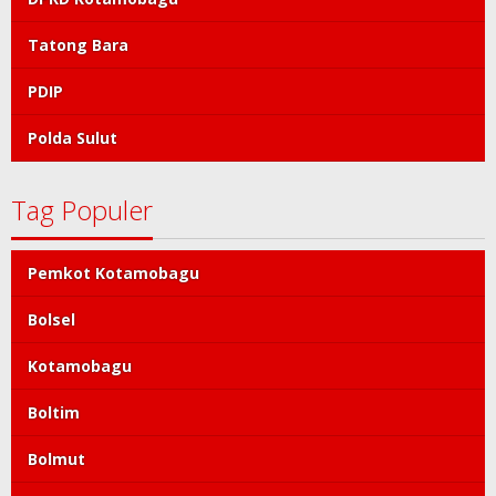
Tatong Bara
PDIP
Polda Sulut
Tag Populer
Pemkot Kotamobagu
Bolsel
Kotamobagu
Boltim
Bolmut