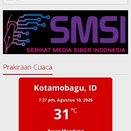
untuk:
Prakiraan Cuaca
Kotamobagu, ID
7:27 pm,
Agustus 10, 2026
31
°C
Awan Mendung