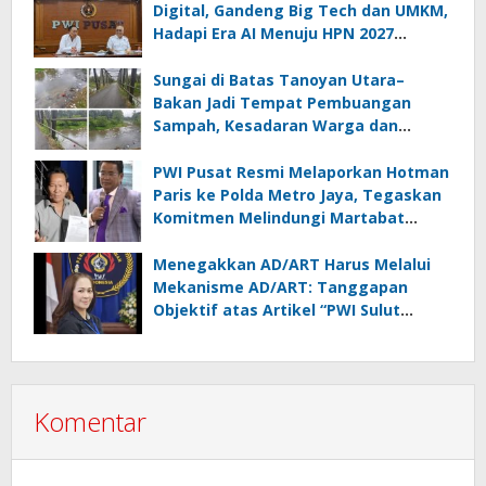
Digital, Gandeng Big Tech dan UMKM,
Hadapi Era AI Menuju HPN 2027
Lampung
Sungai di Batas Tanoyan Utara–
Bakan Jadi Tempat Pembuangan
Sampah, Kesadaran Warga dan
Kontrol Pemerintah Dipertanyakan
PWI Pusat Resmi Melaporkan Hotman
Paris ke Polda Metro Jaya, Tegaskan
Komitmen Melindungi Martabat
Wartawan
Menegakkan AD/ART Harus Melalui
Mekanisme AD/ART: Tanggapan
Objektif atas Artikel “PWI Sulut
Retak, Pro AD/ART vs Konspirasi
Melanggar Aturan”
Komentar