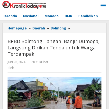
Lewati
ke
konten
Beranda
Nasional
Manado
BMR
Pendidikan
Te
Homepage
»
Daerah
»
Bolmong
»
BPBD
Bolmong
Tangani
BPBD Bolmong Tangani Banjir Dumoga,
Banjir
Langsung Dirikan Tenda untuk Warga
Dumoga,
Terdampak
Langsung
Dirikan
Juni 26, 2024
oleh
-
2098 Dilihat
Tenda
-
oleh
-
untuk
Warga
Terdampak