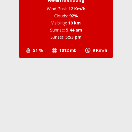
Wind Gust:
12 Km/h
Clouds:
92%
Visibility:
10 km
Sunrise:
5:44 am
Sunset:
5:53 pm
51 %
1012 mb
9 Km/h