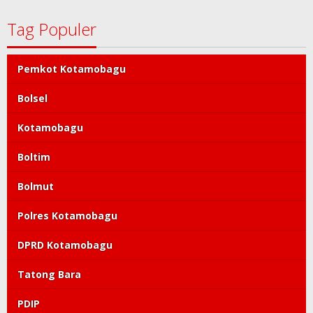
Tag Populer
Pemkot Kotamobagu
Bolsel
Kotamobagu
Boltim
Bolmut
Polres Kotamobagu
DPRD Kotamobagu
Tatong Bara
PDIP