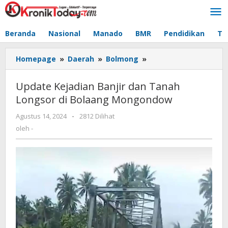
Lewati
ke
konten
Beranda
Nasional
Manado
BMR
Pendidikan
Te
Homepage
»
Daerah
»
Bolmong
»
Update
Kejadian
Banjir
Update Kejadian Banjir dan Tanah
dan
Longsor di Bolaang Mongondow
Tanah
Longsor
Agustus 14, 2024
oleh
-
2812 Dilihat
di
-
oleh
-
Bolaang
Mongondow