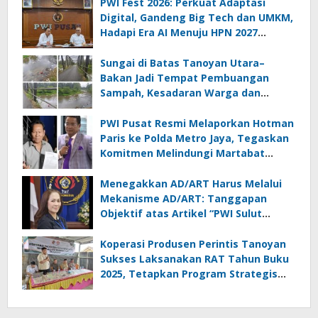
PWI Fest 2026: Perkuat Adaptasi
Digital, Gandeng Big Tech dan UMKM,
Hadapi Era AI Menuju HPN 2027
Lampung
Sungai di Batas Tanoyan Utara–
Bakan Jadi Tempat Pembuangan
Sampah, Kesadaran Warga dan
Kontrol Pemerintah Dipertanyakan
PWI Pusat Resmi Melaporkan Hotman
Paris ke Polda Metro Jaya, Tegaskan
Komitmen Melindungi Martabat
Wartawan
Menegakkan AD/ART Harus Melalui
Mekanisme AD/ART: Tanggapan
Objektif atas Artikel “PWI Sulut
Retak, Pro AD/ART vs Konspirasi
Melanggar Aturan”
Koperasi Produsen Perintis Tanoyan
Sukses Laksanakan RAT Tahun Buku
2025, Tetapkan Program Strategis
2026 Hasil Keputusan Anggota