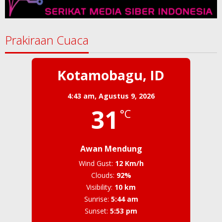
Prakiraan Cuaca
Kotamobagu, ID
4:43 am,
Agustus 9, 2026
31
°C
Awan Mendung
Wind Gust:
12 Km/h
Clouds:
92%
Visibility:
10 km
Sunrise:
5:44 am
Sunset:
5:53 pm