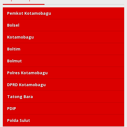
Pemkot Kotamobagu
Bolsel
Kotamobagu
Boltim
Bolmut
Polres Kotamobagu
DPRD Kotamobagu
Tatong Bara
PDIP
Polda Sulut