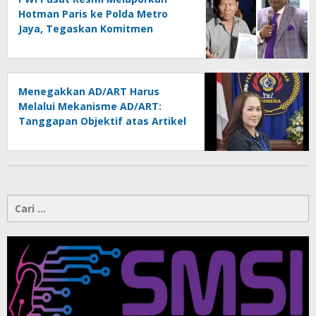
Hotman Paris ke Polda Metro
Jaya, Tegaskan Komitmen
Melindungi Martabat Wartawan
Menegakkan AD/ART Harus
Melalui Mekanisme AD/ART:
Tanggapan Objektif atas Artikel
“PWI Sulut Retak, Pro AD/ART vs
Konspirasi Melanggar Aturan”
Cari
untuk: