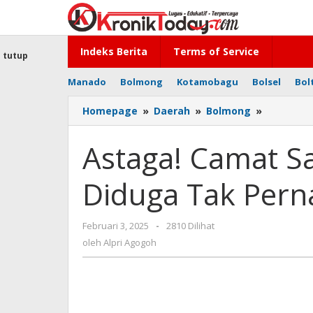
Lewati
ke
konten
Indeks Berita
Terms of Service
tutup
Manado
Bolmong
Kotamobagu
Bolsel
Bol
Homepage
»
Daerah
»
Bolmong
»
Astaga!
Camat
Sangtom
Astaga! Camat 
Bolmong
Diduga
Diduga Tak Per
Tak
Pernah
Lapor
Februari 3, 2025
oleh
-
2810 Dilihat
LHKPN
Alpri
oleh
Alpri Agogoh
Agogoh