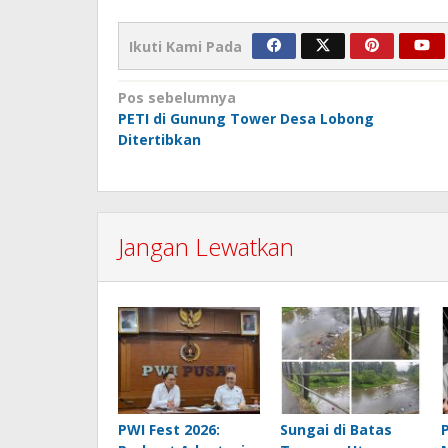
Ikuti Kami Pada
Navigasi
Pos sebelumnya
PETI di Gunung Tower Desa Lobong
pos
Ditertibkan
Jangan Lewatkan
PWI Fest 2026:
Sungai di Batas