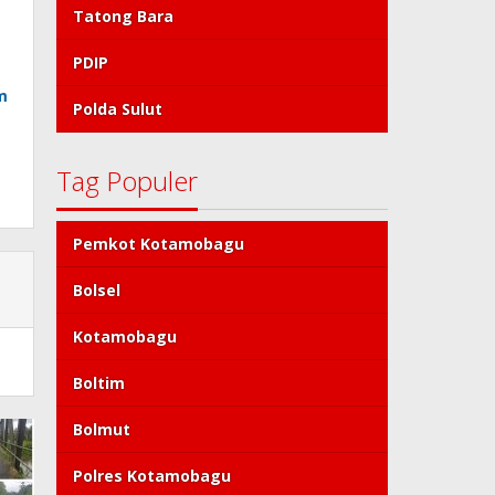
Tatong Bara
PDIP
m
Polda Sulut
Tag Populer
Pemkot Kotamobagu
Bolsel
Kotamobagu
Boltim
Bolmut
Polres Kotamobagu