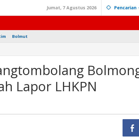
Jumat, 7 Agustus 2026
Pencarian
tim
Bolmut
bolang
Sangtombolang Bolmon
nah Lapor LHKPN