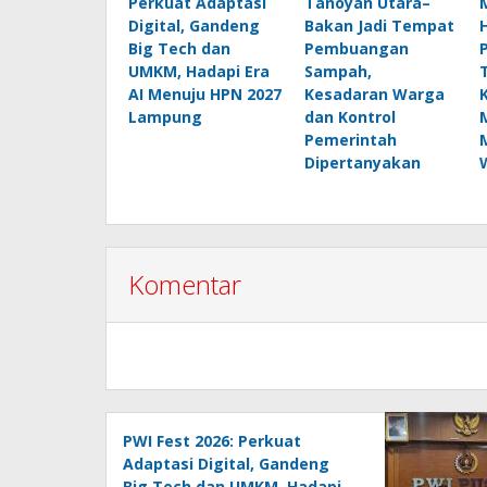
Perkuat Adaptasi
Tanoyan Utara–
Digital, Gandeng
Bakan Jadi Tempat
Big Tech dan
Pembuangan
UMKM, Hadapi Era
Sampah,
AI Menuju HPN 2027
Kesadaran Warga
Lampung
dan Kontrol
Pemerintah
Dipertanyakan
Komentar
PWI Fest 2026: Perkuat
Adaptasi Digital, Gandeng
Big Tech dan UMKM, Hadapi