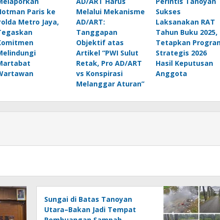
Melaporkan
AD/ART Harus
Perintis Tanoyan
Hotman Paris ke
Melalui Mekanisme
Sukses
Polda Metro Jaya,
AD/ART:
Laksanakan RAT
Tegaskan
Tanggapan
Tahun Buku 2025,
Komitmen
Objektif atas
Tetapkan Progra
Melindungi
Artikel “PWI Sulut
Strategis 2026
Martabat
Retak, Pro AD/ART
Hasil Keputusan
Wartawan
vs Konspirasi
Anggota
Melanggar Aturan”
Sungai di Batas Tanoyan
Utara–Bakan Jadi Tempat
Pembuangan Sampah,