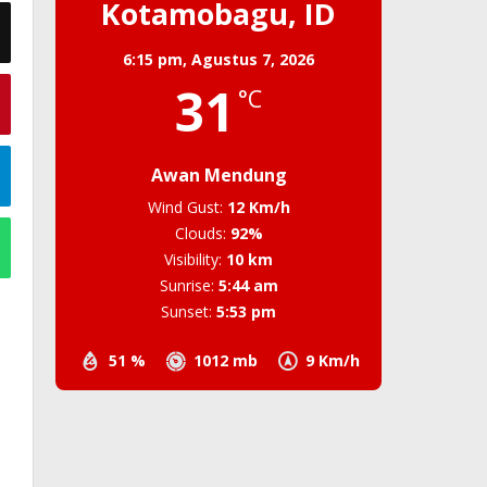
Kotamobagu, ID
6:15 pm,
Agustus 7, 2026
31
°C
Awan Mendung
Wind Gust:
12 Km/h
Clouds:
92%
Visibility:
10 km
Sunrise:
5:44 am
Sunset:
5:53 pm
51 %
1012 mb
9 Km/h