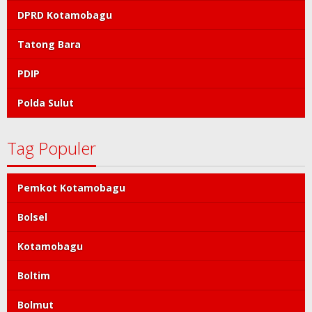
DPRD Kotamobagu
Tatong Bara
PDIP
Polda Sulut
Tag Populer
Pemkot Kotamobagu
Bolsel
Kotamobagu
Boltim
Bolmut