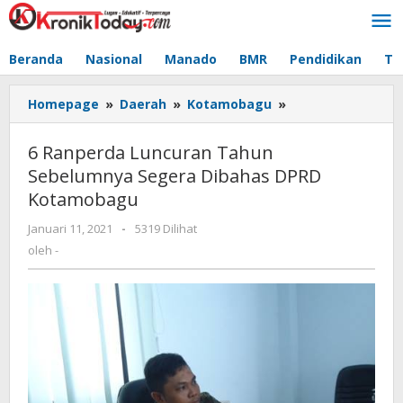
Lewati
ke
konten
Beranda
Nasional
Manado
BMR
Pendidikan
Te
Homepage
»
Daerah
»
Kotamobagu
»
6
Ranperda
Luncuran
6 Ranperda Luncuran Tahun
Tahun
Sebelumnya Segera Dibahas DPRD
Sebelumnya
Kotamobagu
Segera
Dibahas
Januari 11, 2021
oleh
-
5319 Dilihat
DPRD
-
oleh
-
Kotamobagu