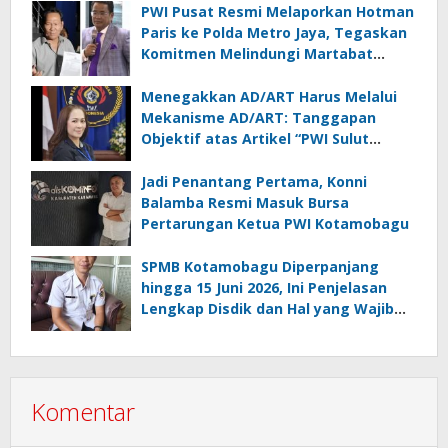
PWI Pusat Resmi Melaporkan Hotman
Paris ke Polda Metro Jaya, Tegaskan
Komitmen Melindungi Martabat
Wartawan
Menegakkan AD/ART Harus Melalui
Mekanisme AD/ART: Tanggapan
Objektif atas Artikel “PWI Sulut
Retak, Pro AD/ART vs Konspirasi
Melanggar Aturan”
Jadi Penantang Pertama, Konni
Balamba Resmi Masuk Bursa
Pertarungan Ketua PWI Kotamobagu
SPMB Kotamobagu Diperpanjang
hingga 15 Juni 2026, Ini Penjelasan
Lengkap Disdik dan Hal yang Wajib
Diketahui Orang Tua
Komentar