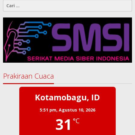
Cari
untuk:
Prakiraan Cuaca
Kotamobagu, ID
5:51 pm,
Agustus 10, 2026
31
°C