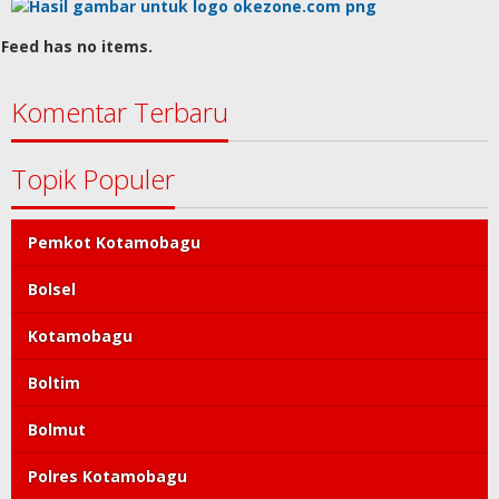
Feed has no items.
Komentar Terbaru
Topik Populer
Pemkot Kotamobagu
Bolsel
Kotamobagu
Boltim
Bolmut
Polres Kotamobagu