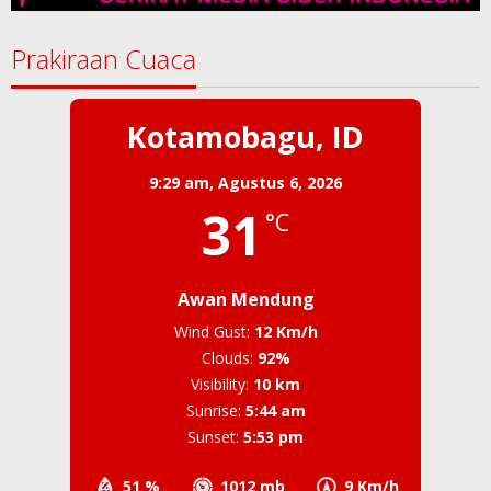
Prakiraan Cuaca
Kotamobagu, ID
9:29 am,
Agustus 6, 2026
31
°C
Awan Mendung
Wind Gust:
12 Km/h
Clouds:
92%
Visibility:
10 km
Sunrise:
5:44 am
Sunset:
5:53 pm
51 %
1012 mb
9 Km/h