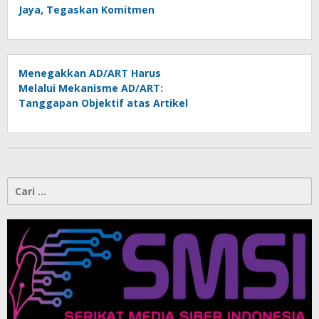
Jaya, Tegaskan Komitmen
Melindungi Martabat Wartawan
Menegakkan AD/ART Harus
Melalui Mekanisme AD/ART:
Tanggapan Objektif atas Artikel
“PWI Sulut Retak, Pro AD/ART vs
Konspirasi Melanggar Aturan”
Cari
untuk: