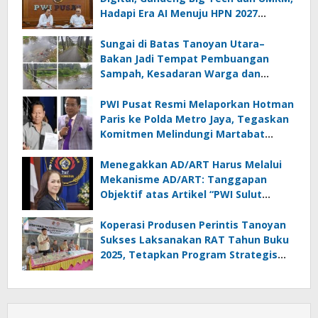
Hadapi Era AI Menuju HPN 2027
Lampung
Sungai di Batas Tanoyan Utara–
Bakan Jadi Tempat Pembuangan
Sampah, Kesadaran Warga dan
Kontrol Pemerintah Dipertanyakan
PWI Pusat Resmi Melaporkan Hotman
Paris ke Polda Metro Jaya, Tegaskan
Komitmen Melindungi Martabat
Wartawan
Menegakkan AD/ART Harus Melalui
Mekanisme AD/ART: Tanggapan
Objektif atas Artikel “PWI Sulut
Retak, Pro AD/ART vs Konspirasi
Melanggar Aturan”
Koperasi Produsen Perintis Tanoyan
Sukses Laksanakan RAT Tahun Buku
2025, Tetapkan Program Strategis
2026 Hasil Keputusan Anggota