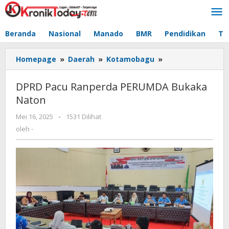
Lewati
ke
konten
Beranda
Nasional
Manado
BMR
Pendidikan
Te
Homepage
»
Daerah
»
Kotamobagu
»
DPRD
Pacu
Ranperda
DPRD Pacu Ranperda PERUMDA Bukaka
PERUMDA
Naton
Bukaka
Naton
Mei 16, 2025
oleh
-
1531 Dilihat
-
oleh
-