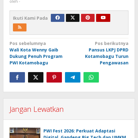
oleh
-
Ikuti Kami Pada
Navigasi
Pos sebelumnya
Pos berikutnya
Wali Kota Wenny Gaib
Pansus LKPJ DPRD
pos
Dukung Penuh Program
Kotamobagu Turun
PWI Kotamobagu
Pengawasan
Jangan Lewatkan
PWI Fest 2026: Perkuat Adaptasi
Digital, Gandeng Big Tech dan UMKM,