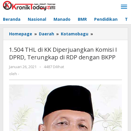
Lewati
ke
konten
Beranda
Nasional
Manado
BMR
Pendidikan
Te
Homepage
»
Daerah
»
Kotamobagu
»
1.504
THL
di
1.504 THL di KK Diperjuangkan Komisi I
KK
DPRD, Terungkap di RDP dengan BKPP
Diperjuangkan
Komisi
Januari 26, 2021
oleh
-
4487 Dilihat
I
-
oleh
-
DPRD,
Terungkap
di
RDP
dengan
BKPP