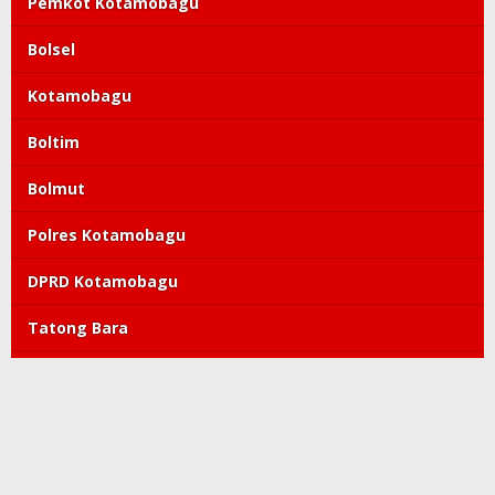
Pemkot Kotamobagu
Bolsel
Kotamobagu
Boltim
Bolmut
Polres Kotamobagu
DPRD Kotamobagu
Tatong Bara
PDIP
Polda Sulut
Copyright©2019-2022 kroniktoday.com. All Right Reserved