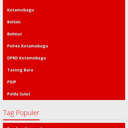
Kotamobagu
Boltim
Bolmut
Polres Kotamobagu
DPRD Kotamobagu
Tatong Bara
PDIP
Polda Sulut
Tag Populer