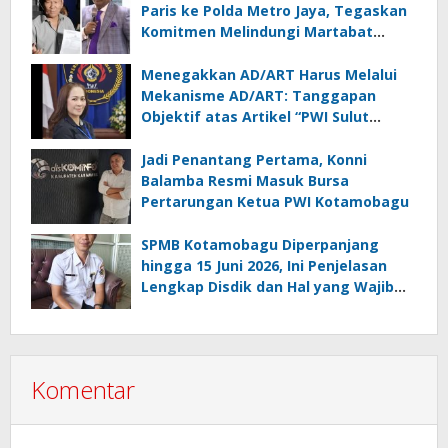
Paris ke Polda Metro Jaya, Tegaskan
Komitmen Melindungi Martabat
Wartawan
Menegakkan AD/ART Harus Melalui
Mekanisme AD/ART: Tanggapan
Objektif atas Artikel “PWI Sulut
Retak, Pro AD/ART vs Konspirasi
Melanggar Aturan”
Jadi Penantang Pertama, Konni
Balamba Resmi Masuk Bursa
Pertarungan Ketua PWI Kotamobagu
SPMB Kotamobagu Diperpanjang
hingga 15 Juni 2026, Ini Penjelasan
Lengkap Disdik dan Hal yang Wajib
Diketahui Orang Tua
Komentar