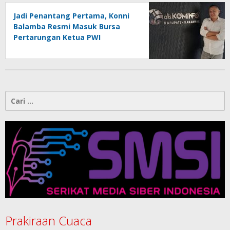
Jadi Penantang Pertama, Konni
Balamba Resmi Masuk Bursa
Pertarungan Ketua PWI
Kotamobagu
Cari
untuk:
Prakiraan Cuaca