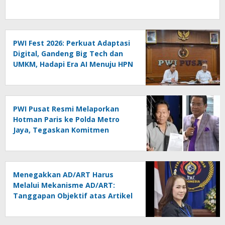
PWI Fest 2026: Perkuat Adaptasi
Digital, Gandeng Big Tech dan
UMKM, Hadapi Era AI Menuju HPN
2027 Lampung
PWI Pusat Resmi Melaporkan
Hotman Paris ke Polda Metro
Jaya, Tegaskan Komitmen
Melindungi Martabat Wartawan
Menegakkan AD/ART Harus
Melalui Mekanisme AD/ART:
Tanggapan Objektif atas Artikel
“PWI Sulut Retak, Pro AD/ART vs
Konspirasi Melanggar Aturan”