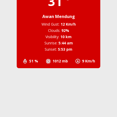
31
Awan Mendung
Wind Gust:
12 Km/h
Clouds:
92%
Visibility:
10 km
Sunrise:
5:44 am
Sunset:
5:53 pm
51 %
1012 mb
9 Km/h