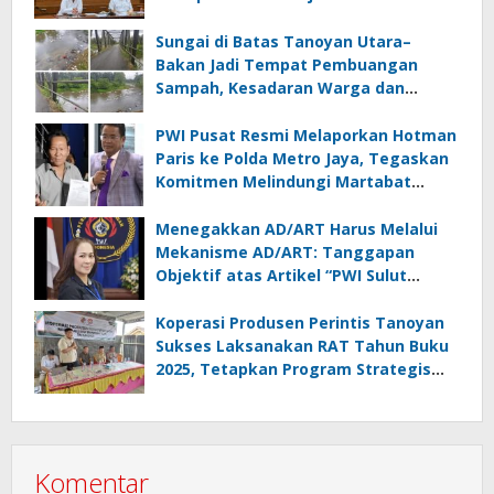
Lampung
Sungai di Batas Tanoyan Utara–
Bakan Jadi Tempat Pembuangan
Sampah, Kesadaran Warga dan
Kontrol Pemerintah Dipertanyakan
PWI Pusat Resmi Melaporkan Hotman
Paris ke Polda Metro Jaya, Tegaskan
Komitmen Melindungi Martabat
Wartawan
Menegakkan AD/ART Harus Melalui
Mekanisme AD/ART: Tanggapan
Objektif atas Artikel “PWI Sulut
Retak, Pro AD/ART vs Konspirasi
Melanggar Aturan”
Koperasi Produsen Perintis Tanoyan
Sukses Laksanakan RAT Tahun Buku
2025, Tetapkan Program Strategis
2026 Hasil Keputusan Anggota
Komentar