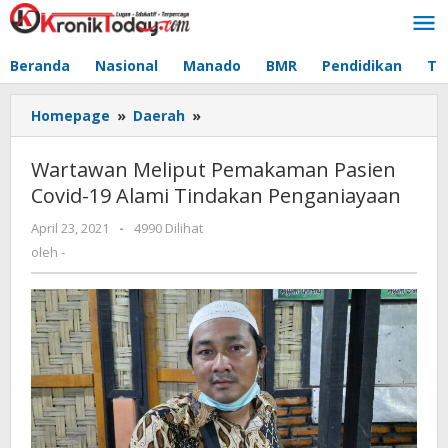
Lewati
ke
konten
Beranda
Nasional
Manado
BMR
Pendidikan
Te
Homepage
»
Daerah
»
Wartawan
Meliput
Pemakaman
Wartawan Meliput Pemakaman Pasien
Pasien
Covid-19 Alami Tindakan Penganiayaan
Covid-
19
April 23, 2021
oleh
-
4990 Dilihat
Alami
-
oleh
-
Tindakan
Penganiayaan