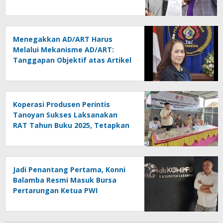
Melindungi Martabat Wartawan
Menegakkan AD/ART Harus
Melalui Mekanisme AD/ART:
Tanggapan Objektif atas Artikel
“PWI Sulut Retak, Pro AD/ART vs
Konspirasi Melanggar Aturan”
Koperasi Produsen Perintis
Tanoyan Sukses Laksanakan
RAT Tahun Buku 2025, Tetapkan
Program Strategis 2026 Hasil
Keputusan Anggota
Jadi Penantang Pertama, Konni
Balamba Resmi Masuk Bursa
Pertarungan Ketua PWI
Kotamobagu