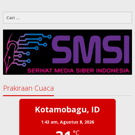
Cari
untuk:
Prakiraan Cuaca
Kotamobagu, ID
1:43 am,
Agustus 8, 2026
°C