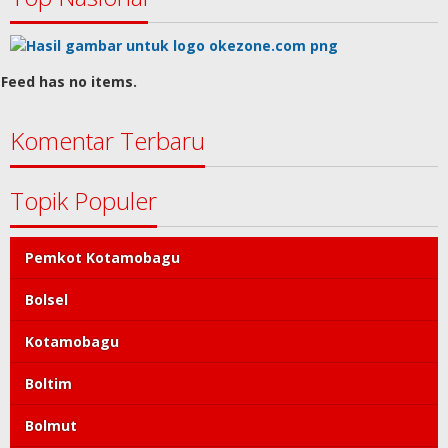
Feed has no items.
Komentar Terbaru
Topik Populer
Pemkot Kotamobagu
Bolsel
Kotamobagu
Boltim
Bolmut