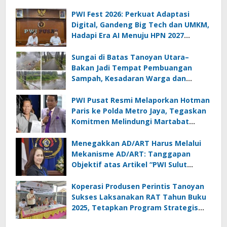
PWI Fest 2026: Perkuat Adaptasi
Digital, Gandeng Big Tech dan UMKM,
Hadapi Era AI Menuju HPN 2027
Lampung
Sungai di Batas Tanoyan Utara–
Bakan Jadi Tempat Pembuangan
Sampah, Kesadaran Warga dan
Kontrol Pemerintah Dipertanyakan
PWI Pusat Resmi Melaporkan Hotman
Paris ke Polda Metro Jaya, Tegaskan
Komitmen Melindungi Martabat
Wartawan
Menegakkan AD/ART Harus Melalui
Mekanisme AD/ART: Tanggapan
Objektif atas Artikel “PWI Sulut
Retak, Pro AD/ART vs Konspirasi
Melanggar Aturan”
Koperasi Produsen Perintis Tanoyan
Sukses Laksanakan RAT Tahun Buku
2025, Tetapkan Program Strategis
2026 Hasil Keputusan Anggota