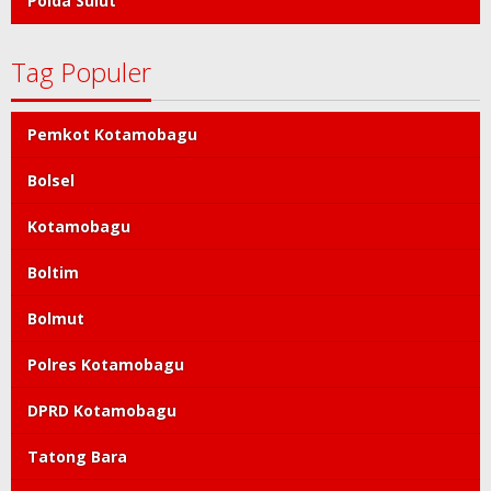
Polda Sulut
Tag Populer
Pemkot Kotamobagu
Bolsel
Kotamobagu
Boltim
Bolmut
Polres Kotamobagu
DPRD Kotamobagu
Tatong Bara