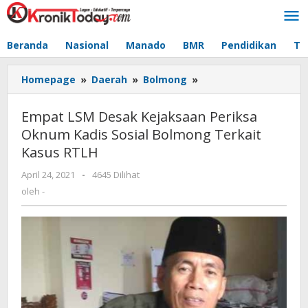
Lewati
ke
konten
Beranda
Nasional
Manado
BMR
Pendidikan
Te
Homepage
»
Daerah
»
Bolmong
»
Empat
LSM
Desak
Empat LSM Desak Kejaksaan Periksa
Kejaksaan
Oknum Kadis Sosial Bolmong Terkait
Periksa
Kasus RTLH
Oknum
Kadis
April 24, 2021
oleh
-
4645 Dilihat
Sosial
-
oleh
-
Bolmong
Terkait
Kasus
RTLH