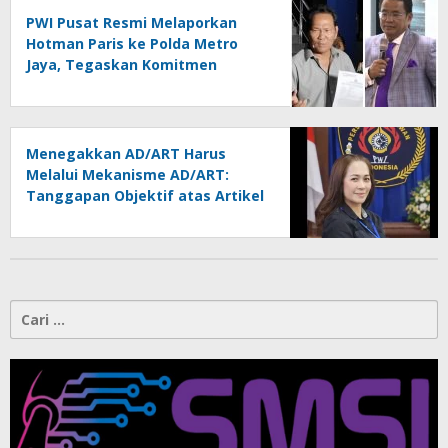
PWI Pusat Resmi Melaporkan
Hotman Paris ke Polda Metro
Jaya, Tegaskan Komitmen
Melindungi Martabat Wartawan
Menegakkan AD/ART Harus
Melalui Mekanisme AD/ART:
Tanggapan Objektif atas Artikel
“PWI Sulut Retak, Pro AD/ART vs
Konspirasi Melanggar Aturan”
Cari
untuk: