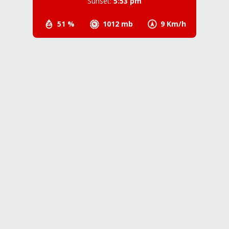
Sunset:
5:53 pm
51 %
1012 mb
9 Km/h