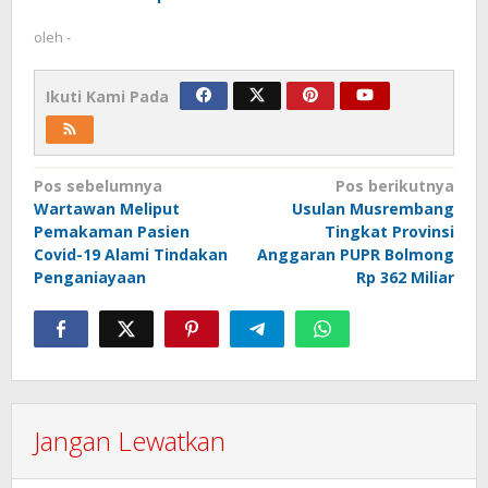
oleh
-
Ikuti Kami Pada
Navigasi
Pos sebelumnya
Pos berikutnya
Wartawan Meliput
Usulan Musrembang
pos
Pemakaman Pasien
Tingkat Provinsi
Covid-19 Alami Tindakan
Anggaran PUPR Bolmong
Penganiayaan
Rp 362 Miliar
Jangan Lewatkan