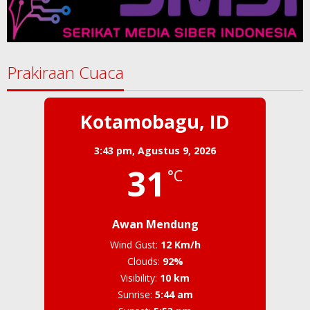
Prakiraan Cuaca
Kotamobagu, ID
3:43 pm,
Agustus 9, 2026
31
°C
Awan Mendung
Wind Gust:
12 Km/h
Clouds:
92%
Visibility:
10 km
Sunrise:
5:44 am