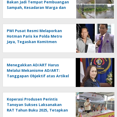
Bakan Jadi Tempat Pembuangan
Sampah, Kesadaran Warga dan
Kontrol Pemerintah
Dipertanyakan
PWI Pusat Resmi Melaporkan
Hotman Paris ke Polda Metro
Jaya, Tegaskan Komitmen
Melindungi Martabat Wartawan
Menegakkan AD/ART Harus
Melalui Mekanisme AD/ART:
Tanggapan Objektif atas Artikel
“PWI Sulut Retak, Pro AD/ART vs
Konspirasi Melanggar Aturan”
Koperasi Produsen Perintis
Tanoyan Sukses Laksanakan
RAT Tahun Buku 2025, Tetapkan
Program Strategis 2026 Hasil