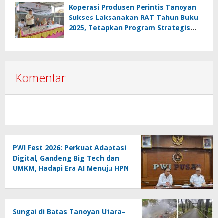
Melanggar Aturan”
Koperasi Produsen Perintis Tanoyan
Sukses Laksanakan RAT Tahun Buku
2025, Tetapkan Program Strategis
2026 Hasil Keputusan Anggota
Komentar
PWI Fest 2026: Perkuat Adaptasi
Digital, Gandeng Big Tech dan
UMKM, Hadapi Era AI Menuju HPN
2027 Lampung
Sungai di Batas Tanoyan Utara–