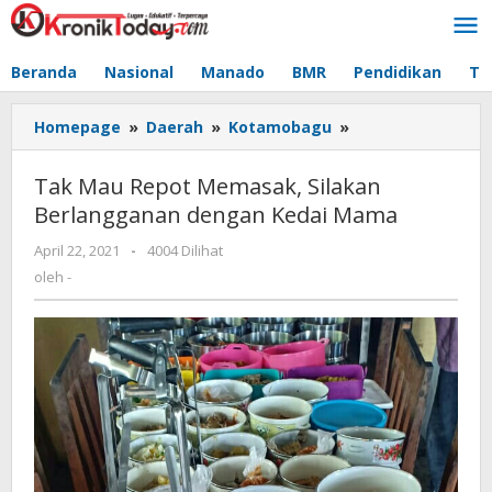
Lewati
ke
konten
Beranda
Nasional
Manado
BMR
Pendidikan
Te
Homepage
»
Daerah
»
Kotamobagu
»
Tak
Mau
Repot
Tak Mau Repot Memasak, Silakan
Memasak,
Berlangganan dengan Kedai Mama
Silakan
Berlangganan
April 22, 2021
oleh
-
4004 Dilihat
dengan
-
oleh
-
Kedai
Mama