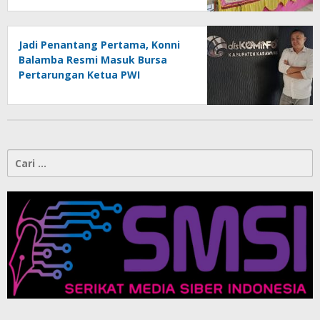
Keputusan Anggota
Jadi Penantang Pertama, Konni
Balamba Resmi Masuk Bursa
Pertarungan Ketua PWI
Kotamobagu
Cari
untuk: