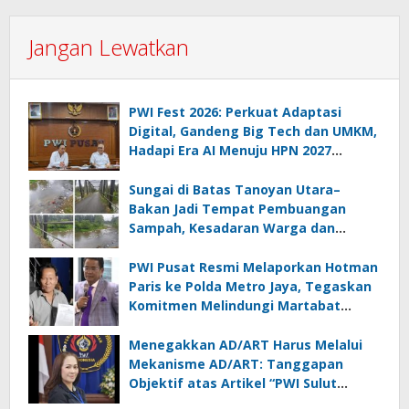
Jangan Lewatkan
PWI Fest 2026: Perkuat Adaptasi
Digital, Gandeng Big Tech dan UMKM,
Hadapi Era AI Menuju HPN 2027
Lampung
Sungai di Batas Tanoyan Utara–
Bakan Jadi Tempat Pembuangan
Sampah, Kesadaran Warga dan
Kontrol Pemerintah Dipertanyakan
PWI Pusat Resmi Melaporkan Hotman
Paris ke Polda Metro Jaya, Tegaskan
Komitmen Melindungi Martabat
Wartawan
Menegakkan AD/ART Harus Melalui
Mekanisme AD/ART: Tanggapan
Objektif atas Artikel “PWI Sulut
Retak, Pro AD/ART vs Konspirasi