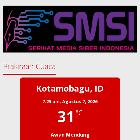
Prakiraan Cuaca
Kotamobagu, ID
7:25 am,
Agustus 7, 2026
31
°C
Awan Mendung