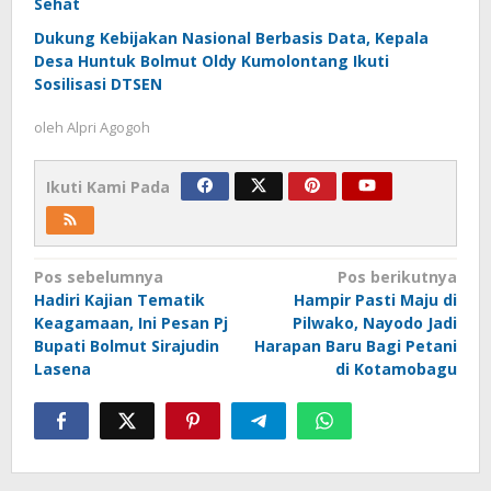
Sehat
Dukung Kebijakan Nasional Berbasis Data, Kepala
Desa Huntuk Bolmut Oldy Kumolontang Ikuti
Sosilisasi DTSEN
oleh
Alpri Agogoh
Ikuti Kami Pada
Navigasi
Pos sebelumnya
Pos berikutnya
Hadiri Kajian Tematik
Hampir Pasti Maju di
pos
Keagamaan, Ini Pesan Pj
Pilwako, Nayodo Jadi
Bupati Bolmut Sirajudin
Harapan Baru Bagi Petani
Lasena
di Kotamobagu