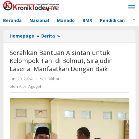
Lewati
ke
konten
Beranda
Nasional
Manado
BMR
Pendidikan
Te
Homepage
»
Berita
»
Serahkan
Bantuan
Alsintan
Serahkan Bantuan Alsintan untuk
untuk
Kelompok Tani di Bolmut, Sirajudin
Kelompok
Lasena: Manfaatkan Dengan Baik
Tani
di
Juni 20, 2024
oleh
-
981 Dilihat
Bolmut,
Alpri
oleh
Alpri Agogoh
Sirajudin
Agogoh
Lasena:
Manfaatkan
Dengan
Baik