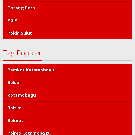
Tatong Bara
PDIP
Polda Sulut
Tag Populer
Pemkot Kotamobagu
Bolsel
Kotamobagu
Boltim
Bolmut
Polres Kotamobagu