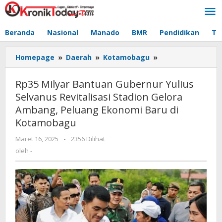
Lewati
ke
konten
Beranda
Nasional
Manado
BMR
Pendidikan
Te
Homepage
»
Daerah
»
Kotamobagu
»
Rp35
Milyar
Bantuan
Rp35 Milyar Bantuan Gubernur Yulius
Gubernur
Selvanus Revitalisasi Stadion Gelora
Yulius
Ambang, Peluang Ekonomi Baru di
Selvanus
Revitalisasi
Kotamobagu
Stadion
Maret 16, 2025
oleh
-
2356 Dilihat
Gelora
-
oleh
-
Ambang,
Peluang
Ekonomi
Baru
di
Kotamobagu