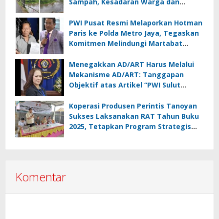
Sampah, Kesadaran Warga dan
Kontrol Pemerintah Dipertanyakan
PWI Pusat Resmi Melaporkan Hotman
Paris ke Polda Metro Jaya, Tegaskan
Komitmen Melindungi Martabat
Wartawan
Menegakkan AD/ART Harus Melalui
Mekanisme AD/ART: Tanggapan
Objektif atas Artikel “PWI Sulut
Retak, Pro AD/ART vs Konspirasi
Melanggar Aturan”
Koperasi Produsen Perintis Tanoyan
Sukses Laksanakan RAT Tahun Buku
2025, Tetapkan Program Strategis
2026 Hasil Keputusan Anggota
Komentar