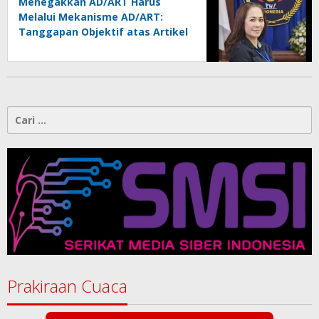
Menegakkan AD/ART Harus
Melalui Mekanisme AD/ART:
Tanggapan Objektif atas Artikel
“PWI Sulut Retak, Pro AD/ART vs
Konspirasi Melanggar Aturan”
Cari
untuk:
Prakiraan Cuaca