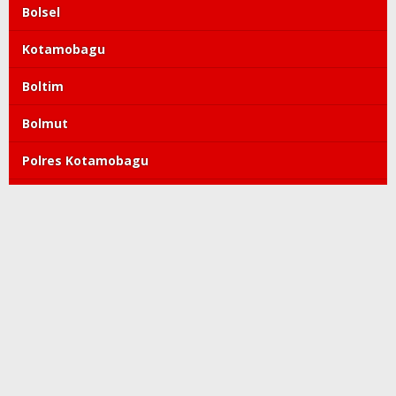
Bolsel
Kotamobagu
Boltim
Bolmut
Polres Kotamobagu
DPRD Kotamobagu
Tatong Bara
PDIP
Polda Sulut
Copyright©2019-2022 kroniktoday.com. All Right Reserved
Redaksi
Pedoman Media Siber
Kode Etik
Tentang Kami
Visi Misi
Perlindungan Wartawan
Info Iklan
Privacy Policy