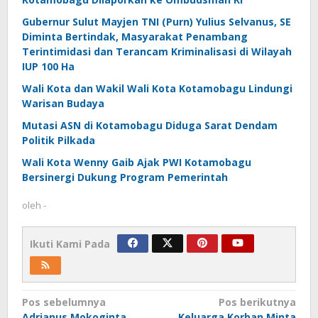
Gubernur Sulut Mayjen TNI (Purn) Yulius Selvanus, SE
Diminta Bertindak, Masyarakat Penambang
Terintimidasi dan Terancam Kriminalisasi di Wilayah
IUP 100 Ha
Wali Kota dan Wakil Wali Kota Kotamobagu Lindungi
Warisan Budaya
Mutasi ASN di Kotamobagu Diduga Sarat Dendam
Politik Pilkada
Wali Kota Wenny Gaib Ajak PWI Kotamobagu
Bersinergi Dukung Program Pemerintah
oleh
-
Ikuti Kami Pada
Navigasi
Pos sebelumnya
Pos berikutnya
Adrianus Mokoginta
Keluarga Korban Minta