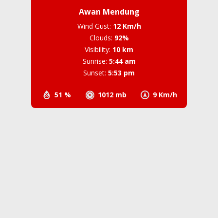
Awan Mendung
Wind Gust:
12 Km/h
Clouds:
92%
Visibility:
10 km
Sunrise:
5:44 am
Sunset:
5:53 pm
51 %
1012 mb
9 Km/h