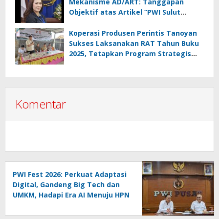
Mekanisme AD/ART: Tanggapan
Objektif atas Artikel “PWI Sulut
Retak, Pro AD/ART vs Konspirasi
Melanggar Aturan”
Koperasi Produsen Perintis Tanoyan
Sukses Laksanakan RAT Tahun Buku
2025, Tetapkan Program Strategis
2026 Hasil Keputusan Anggota
Komentar
PWI Fest 2026: Perkuat Adaptasi
Digital, Gandeng Big Tech dan
UMKM, Hadapi Era AI Menuju HPN
2027 Lampung