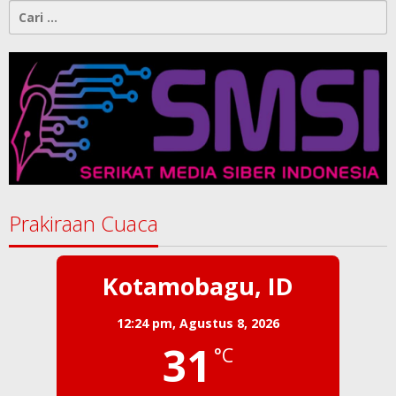
Cari
untuk:
Prakiraan Cuaca
Kotamobagu, ID
12:24 pm,
Agustus 8, 2026
31
°C