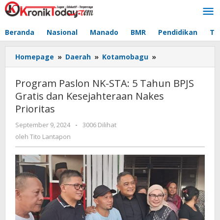
Lewati
ke
konten
Beranda
Nasional
Manado
BMR
Pendidikan
Te
Homepage
»
Daerah
»
Kotamobagu
»
Program
Paslon
NK-
Program Paslon NK-STA: 5 Tahun BPJS
STA:
Gratis dan Kesejahteraan Nakes
5
Prioritas
Tahun
BPJS
September 9, 2024
oleh
-
3006 Dilihat
Gratis
Tito
oleh
Tito Lantapon
dan
Lantapon
Kesejahteraan
Nakes
Prioritas