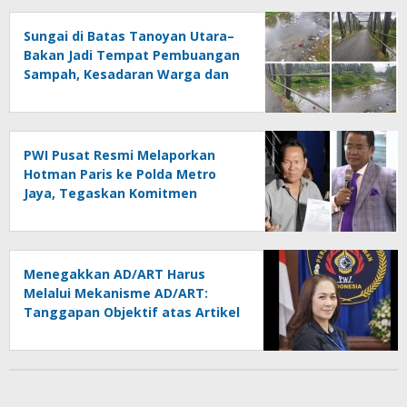
Sungai di Batas Tanoyan Utara–
Bakan Jadi Tempat Pembuangan
Sampah, Kesadaran Warga dan
Kontrol Pemerintah
Dipertanyakan
PWI Pusat Resmi Melaporkan
Hotman Paris ke Polda Metro
Jaya, Tegaskan Komitmen
Melindungi Martabat Wartawan
Menegakkan AD/ART Harus
Melalui Mekanisme AD/ART:
Tanggapan Objektif atas Artikel
“PWI Sulut Retak, Pro AD/ART vs
Konspirasi Melanggar Aturan”