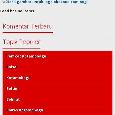
Feed has no items.
Komentar Terbaru
Topik Populer
Pemkot Kotamobagu
Bolsel
Kotamobagu
Boltim
Bolmut
Polres Kotamobagu