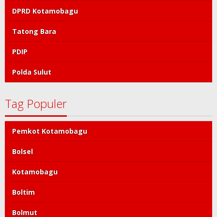
DPRD Kotamobagu
Tatong Bara
PDIP
Polda Sulut
Tag Populer
Pemkot Kotamobagu
Bolsel
Kotamobagu
Boltim
Bolmut