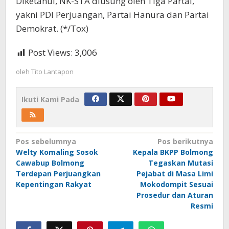
Diketahui, NK-STA diusung oleh Tiga Partai,
yakni PDI Perjuangan, Partai Hanura dan Partai
Demokrat. (*/Tox)
Post Views:
3,006
oleh
Tito Lantapon
Ikuti Kami Pada
Navigasi
Pos sebelumnya
Pos berikutnya
Welty Komaling Sosok
Kepala BKPP Bolmong
pos
Cawabup Bolmong
Tegaskan Mutasi
Terdepan Perjuangkan
Pejabat di Masa Limi
Kepentingan Rakyat
Mokodompit Sesuai
Prosedur dan Aturan
Resmi