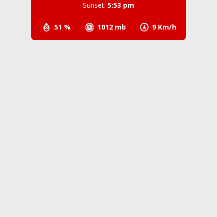
Sunset:
5:53 pm
51 %
1012 mb
9 Km/h