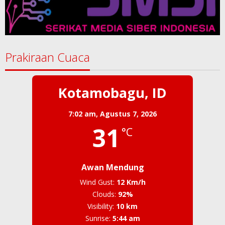
Prakiraan Cuaca
Kotamobagu, ID
7:02 am,
Agustus 7, 2026
31
°C
Awan Mendung
Wind Gust:
12 Km/h
Clouds:
92%
Visibility:
10 km
Sunrise:
5:44 am