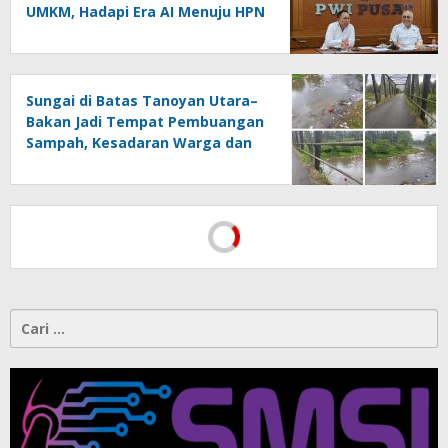
UMKM, Hadapi Era AI Menuju HPN
2027 Lampung
Sungai di Batas Tanoyan Utara–
Bakan Jadi Tempat Pembuangan
Sampah, Kesadaran Warga dan
Kontrol Pemerintah
Dipertanyakan
Cari
untuk: