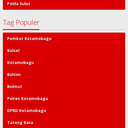
Polda Sulut
Tag Populer
Pemkot Kotamobagu
Bolsel
Kotamobagu
Boltim
Bolmut
Polres Kotamobagu
DPRD Kotamobagu
Tatong Bara