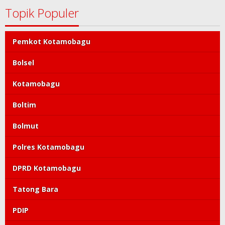
Topik Populer
Pemkot Kotamobagu
Bolsel
Kotamobagu
Boltim
Bolmut
Polres Kotamobagu
DPRD Kotamobagu
Tatong Bara
PDIP