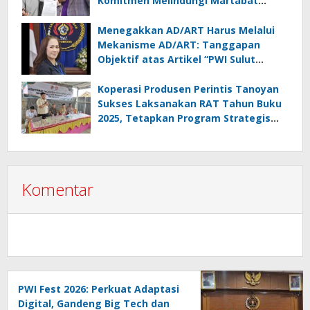
Komitmen Melindungi Martabat
Wartawan
Menegakkan AD/ART Harus Melalui
Mekanisme AD/ART: Tanggapan
Objektif atas Artikel “PWI Sulut
Retak, Pro AD/ART vs Konspirasi
Melanggar Aturan”
Koperasi Produsen Perintis Tanoyan
Sukses Laksanakan RAT Tahun Buku
2025, Tetapkan Program Strategis
2026 Hasil Keputusan Anggota
Komentar
PWI Fest 2026: Perkuat Adaptasi
Digital, Gandeng Big Tech dan