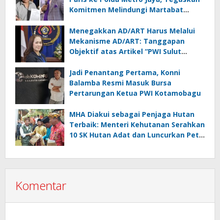
Komitmen Melindungi Martabat
Wartawan
Menegakkan AD/ART Harus Melalui
Mekanisme AD/ART: Tanggapan
Objektif atas Artikel “PWI Sulut
Retak, Pro AD/ART vs Konspirasi
Melanggar Aturan”
Jadi Penantang Pertama, Konni
Balamba Resmi Masuk Bursa
Pertarungan Ketua PWI Kotamobagu
MHA Diakui sebagai Penjaga Hutan
Terbaik: Menteri Kehutanan Serahkan
10 SK Hutan Adat dan Luncurkan Peta
Jalan 2025–2029
Komentar