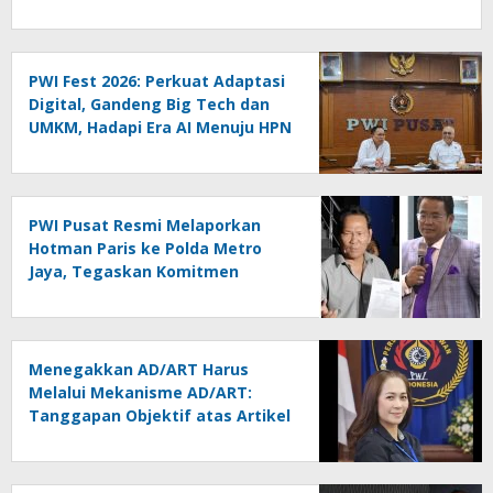
PWI Fest 2026: Perkuat Adaptasi
Digital, Gandeng Big Tech dan
UMKM, Hadapi Era AI Menuju HPN
2027 Lampung
PWI Pusat Resmi Melaporkan
Hotman Paris ke Polda Metro
Jaya, Tegaskan Komitmen
Melindungi Martabat Wartawan
Menegakkan AD/ART Harus
Melalui Mekanisme AD/ART:
Tanggapan Objektif atas Artikel
“PWI Sulut Retak, Pro AD/ART vs
Konspirasi Melanggar Aturan”