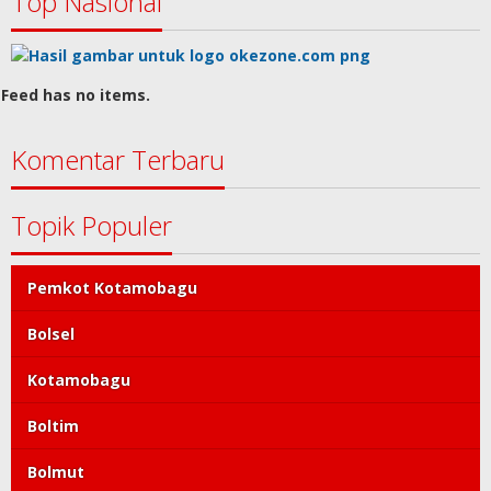
Top Nasional
Feed has no items.
Komentar Terbaru
Topik Populer
Pemkot Kotamobagu
Bolsel
Kotamobagu
Boltim
Bolmut