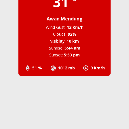
31
Awan Mendung
Wind Gust:
12 Km/h
Clouds:
92%
Visibility:
10 km
Sunrise:
5:44 am
Sunset:
5:53 pm
51 %
1012 mb
9 Km/h