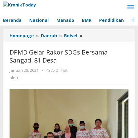
Lewati
ke
konten
Beranda
Nasional
Manado
BMR
Pendidikan
Te
Homepage
»
Daerah
»
Bolsel
»
DPMD
Gelar
Rakor
DPMD Gelar Rakor SDGs Bersama
SDGs
Sangadi 81 Desa
Bersama
Sangadi
Januari 28, 2021
oleh
-
4375 Dilihat
81
-
oleh
-
Desa