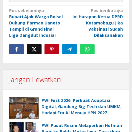
Navigasi
Pos sebelumnya
Pos berikutnya
Bupati Ajak Warga Bolsel
Ini Harapan Ketua DPRD
pos
Dukung Parman Uaneto
Kotamobagu Jika
Tampil di Grand Final
Vaksinasi Sudah
Liga Dangdut Indosiar
Dilaksanakan
Jangan Lewatkan
PWI Fest 2026: Perkuat Adaptasi
Digital, Gandeng Big Tech dan UMKM,
Hadapi Era AI Menuju HPN 2027
Lampung
PWI Pusat Resmi Melaporkan Hotman
Paris ke Polda Metro Jaya, Tegaskan