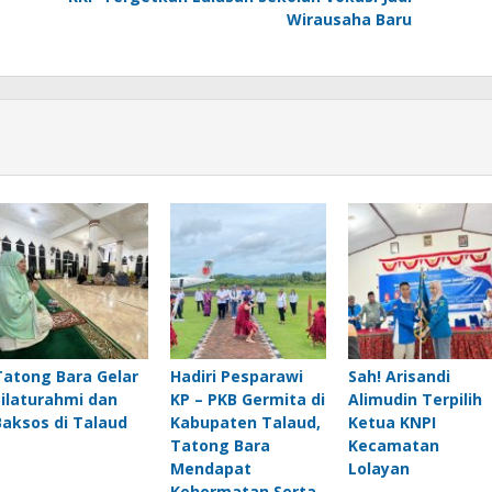
Wirausaha Baru
Tatong Bara Gelar
Hadiri Pesparawi
Sah! Arisandi
Silaturahmi dan
KP – PKB Germita di
Alimudin Terpilih
Baksos di Talaud
Kabupaten Talaud,
Ketua KNPI
Tatong Bara
Kecamatan
Mendapat
Lolayan
Kehormatan Serta