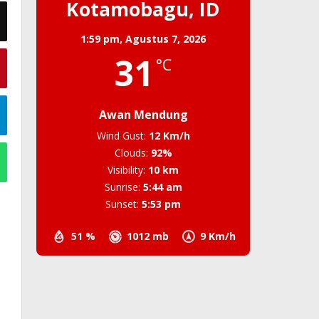
Kotamobagu, ID
1:59 pm,
Agustus 7, 2026
31
°C
Awan Mendung
Wind Gust:
12 Km/h
Clouds:
92%
Visibility:
10 km
Sunrise:
5:44 am
Sunset:
5:53 pm
51 %
1012 mb
9 Km/h