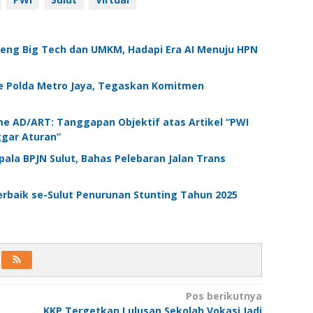
ndeng Big Tech dan UMKM, Hadapi Era AI Menuju HPN
e Polda Metro Jaya, Tegaskan Komitmen
 AD/ART: Tanggapan Objektif atas Artikel “PWI
ggar Aturan”
pala BPJN Sulut, Bahas Pelebaran Jalan Trans
erbaik se-Sulut Penurunan Stunting Tahun 2025
Pos berikutnya
KKP Tergetkan Lulusan Sekolah Vokasi Jadi