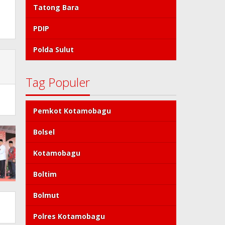
Tatong Bara
PDIP
Polda Sulut
Tag Populer
Pemkot Kotamobagu
Bolsel
Kotamobagu
Boltim
Bolmut
Polres Kotamobagu