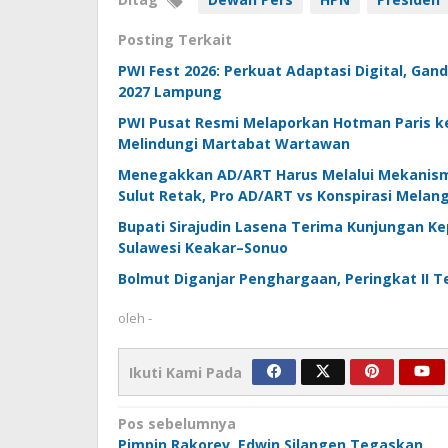
Posting Terkait
PWI Fest 2026: Perkuat Adaptasi Digital, Ga
2027 Lampung
PWI Pusat Resmi Melaporkan Hotman Paris k
Melindungi Martabat Wartawan
Menegakkan AD/ART Harus Melalui Mekanisme
Sulut Retak, Pro AD/ART vs Konspirasi Melan
Bupati Sirajudin Lasena Terima Kunjungan Ke
Sulawesi Keakar–Sonuo
Bolmut Diganjar Penghargaan, Peringkat II T
oleh
-
Ikuti Kami Pada
Navigasi
Pos sebelumnya
Pimpin Rakorev, Edwin Silangen Tegaskan