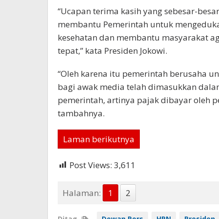
“Ucapan terima kasih yang sebesar-besa
membantu Pemerintah untuk mengedukas
kesehatan dan membantu masyarakat ag
tepat,” kata Presiden Jokowi.
“Oleh karena itu pemerintah berusaha u
bagi awak media telah dimasukkan dalam
pemerintah, artinya pajak dibayar oleh p
tambahnya.
Laman berikutnya
Post Views:
3,611
Halaman:
1
2
Ditag
Dewan Pers
HPN
Presiden