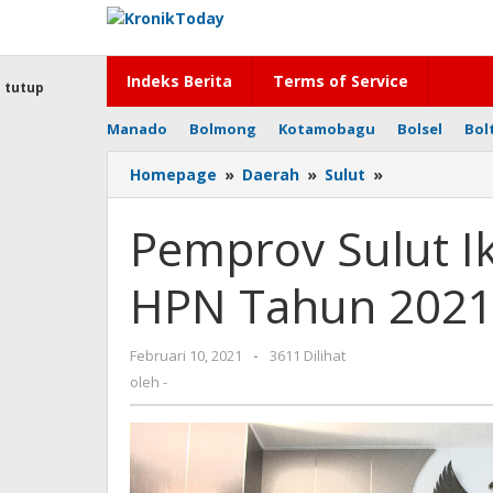
Lewati
ke
konten
Indeks Berita
Terms of Service
tutup
Manado
Bolmong
Kotamobagu
Bolsel
Bol
Homepage
»
Daerah
»
Sulut
»
Pemprov
Sulut
Ikuti
Pemprov Sulut I
Puncak
Peringatan
HPN Tahun 2021 
HPN
Tahun
2021
Februari 10, 2021
oleh
-
3611 Dilihat
Secara
-
oleh
-
Daring