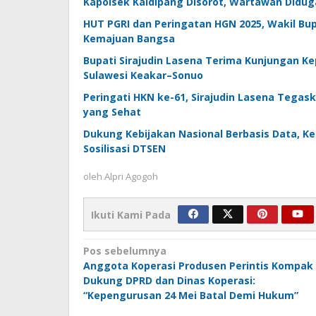
Kapolsek Kaidipang Disorot, Wartawan Diduga
HUT PGRI dan Peringatan HGN 2025, Wakil Bup
Kemajuan Bangsa
Bupati Sirajudin Lasena Terima Kunjungan Ke
Sulawesi Keakar–Sonuo
Peringati HKN ke-61, Sirajudin Lasena Tega
yang Sehat
Dukung Kebijakan Nasional Berbasis Data, K
Sosilisasi DTSEN
oleh
Alpri Agogoh
Ikuti Kami Pada
Navigasi
Pos sebelumnya
Anggota Koperasi Produsen Perintis Kompak
pos
Dukung DPRD dan Dinas Koperasi:
“Kepengurusan 24 Mei Batal Demi Hukum”