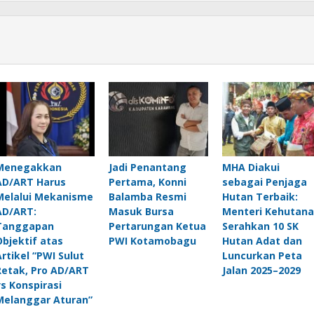
Menegakkan
Jadi Penantang
MHA Diakui
AD/ART Harus
Pertama, Konni
sebagai Penjaga
Melalui Mekanisme
Balamba Resmi
Hutan Terbaik:
AD/ART:
Masuk Bursa
Menteri Kehutan
Tanggapan
Pertarungan Ketua
Serahkan 10 SK
Objektif atas
PWI Kotamobagu
Hutan Adat dan
Artikel “PWI Sulut
Luncurkan Peta
Retak, Pro AD/ART
Jalan 2025–2029
vs Konspirasi
Melanggar Aturan”