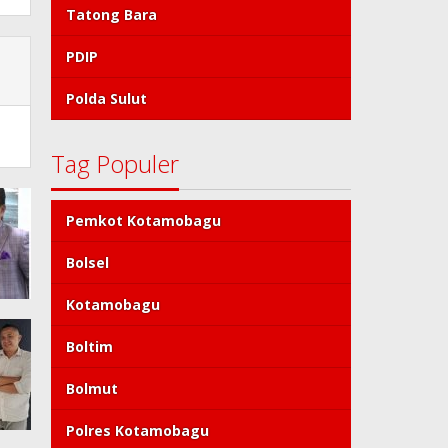
Tatong Bara
PDIP
Polda Sulut
Tag Populer
Pemkot Kotamobagu
Bolsel
Kotamobagu
Boltim
Bolmut
Polres Kotamobagu