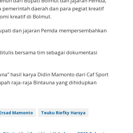
enuh dari Bupati Bolmut dan jajaran Pemda,
a pemerintah daerah dan para pegiat kreatif
mi kreatif di Bolmut.
Bupati dan jajaran Pemda mempersembahkan
itulis bersama tim sebagai dokumentasi
auna” hasil karya Didin Mamonto dari Caf Sport
mpah raja-raja Bintauna yang dihidupkan
Ersad Mamonto
Teuku Riefky Harsya