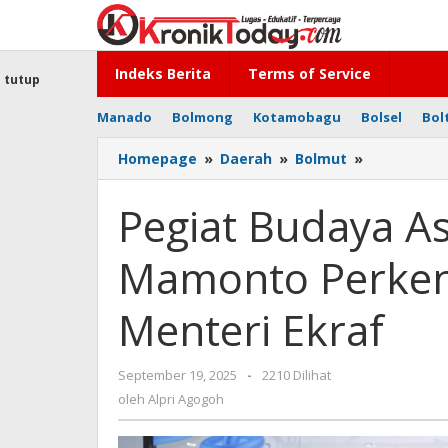
Lewati
ke
konten
Indeks Berita
Terms of Service
tutup
Manado
Bolmong
Kotamobagu
Bolsel
Bol
Homepage
»
Daerah
»
Bolmut
»
Pegiat
Budaya
Asal
Pegiat Budaya A
Bolmut
Ersad
Mamonto Perken
Mamonto
Perkenalk
Budaya
Menteri Ekraf
Lokal
ke
Menteri
September 19, 2025
oleh
-
2210 Dilihat
Ekraf
Alpri
oleh
Alpri Agogoh
Agogoh