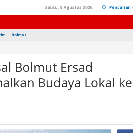
Sabtu, 8 Agustus 2026
Pencarian
tim
Bolmut
sal Bolmut Ersad
alkan Budaya Lokal ke
an