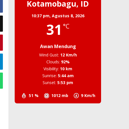
Kotamobagu, ID
10:37 pm,
Agustus 8, 2026
31
°C
Awan Mendung
Wind Gust:
12 Km/h
Clouds:
92%
Visibility:
10 km
Sunrise:
5:44 am
Sunset:
5:53 pm
51 %
1012 mb
9 Km/h