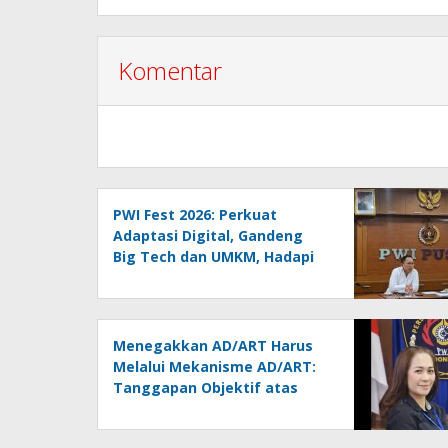
Komentar
PWI Fest 2026: Perkuat
Adaptasi Digital, Gandeng
Big Tech dan UMKM, Hadapi
Era AI Menuju HPN 2027
Lampung
Menegakkan AD/ART Harus
Melalui Mekanisme AD/ART:
Tanggapan Objektif atas
Artikel “PWI Sulut Retak, Pro
AD/ART vs Konspirasi