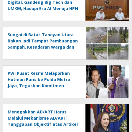
Digital, Gandeng Big Tech dan
UMKM, Hadapi Era AI Menuju HPN
2027 Lampung
Sungai di Batas Tanoyan Utara–
Bakan Jadi Tempat Pembuangan
Sampah, Kesadaran Warga dan
Kontrol Pemerintah
Dipertanyakan
PWI Pusat Resmi Melaporkan
Hotman Paris ke Polda Metro
Jaya, Tegaskan Komitmen
Melindungi Martabat Wartawan
Menegakkan AD/ART Harus
Melalui Mekanisme AD/ART:
Tanggapan Objektif atas Artikel
“PWI Sulut Retak, Pro AD/ART vs