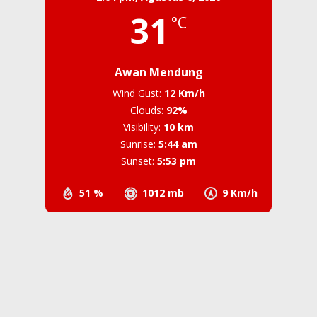
31
°C
Awan Mendung
Wind Gust:
12 Km/h
Clouds:
92%
Visibility:
10 km
Sunrise:
5:44 am
Sunset:
5:53 pm
51 %
1012 mb
9 Km/h