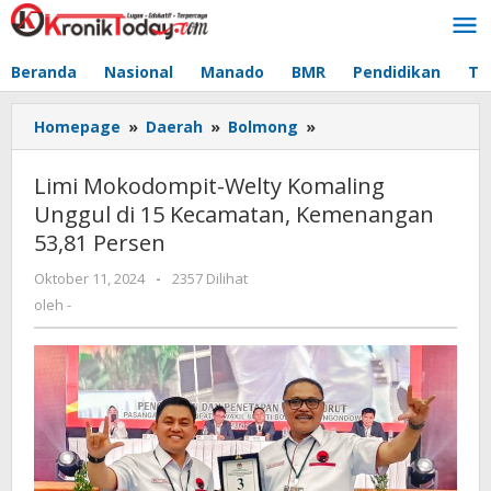
Lewati
ke
konten
Beranda
Nasional
Manado
BMR
Pendidikan
Te
Homepage
»
Daerah
»
Bolmong
»
Limi
Mokodompit-
Welty
Limi Mokodompit-Welty Komaling
Komaling
Unggul di 15 Kecamatan, Kemenangan
Unggul
53,81 Persen
di
15
Oktober 11, 2024
oleh
-
2357 Dilihat
Kecamatan,
-
oleh
-
Kemenangan
53,81
Persen