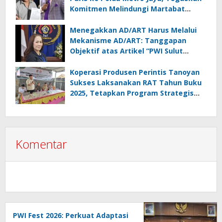
Komitmen Melindungi Martabat
Wartawan
Menegakkan AD/ART Harus Melalui
Mekanisme AD/ART: Tanggapan
Objektif atas Artikel “PWI Sulut
Retak, Pro AD/ART vs Konspirasi
Melanggar Aturan”
Koperasi Produsen Perintis Tanoyan
Sukses Laksanakan RAT Tahun Buku
2025, Tetapkan Program Strategis
2026 Hasil Keputusan Anggota
Komentar
PWI Fest 2026: Perkuat Adaptasi