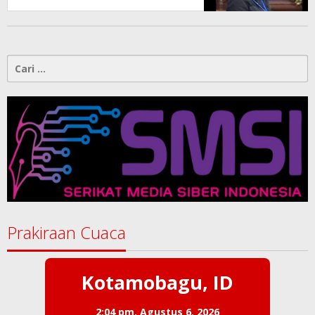
Konspirasi Melanggar Aturan”
Cari
untuk:
Prakiraan Cuaca
Kotamobagu, ID
2:04 pm,
Agustus 6, 2026