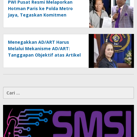
PWI Pusat Resmi Melaporkan
Hotman Paris ke Polda Metro
Jaya, Tegaskan Komitmen
Melindungi Martabat Wartawan
Menegakkan AD/ART Harus
Melalui Mekanisme AD/ART:
Tanggapan Objektif atas Artikel
“PWI Sulut Retak, Pro AD/ART vs
Konspirasi Melanggar Aturan”
Cari
untuk: