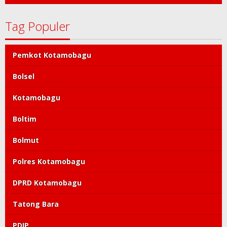
Tag Populer
Pemkot Kotamobagu
Bolsel
Kotamobagu
Boltim
Bolmut
Polres Kotamobagu
DPRD Kotamobagu
Tatong Bara
PDIP