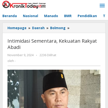
Lewati
ke
konten
Beranda
Nasional
Manado
BMR
Pendidikan
Te
Homepage
»
Daerah
»
Bolmong
»
Intimidasi
Sementara,
Kekuatan
Intimidasi Sementara, Kekuatan Rakyat
Rakyat
Abadi
Abadi
November 9, 2024
oleh
-
2236 Dilihat
-
oleh
-