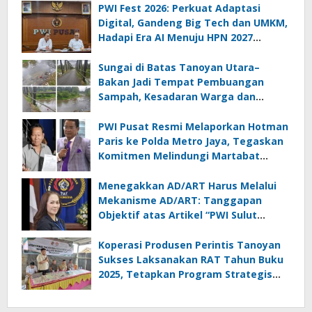
PWI Fest 2026: Perkuat Adaptasi
Digital, Gandeng Big Tech dan UMKM,
Hadapi Era AI Menuju HPN 2027
Lampung
Sungai di Batas Tanoyan Utara–
Bakan Jadi Tempat Pembuangan
Sampah, Kesadaran Warga dan
Kontrol Pemerintah Dipertanyakan
PWI Pusat Resmi Melaporkan Hotman
Paris ke Polda Metro Jaya, Tegaskan
Komitmen Melindungi Martabat
Wartawan
Menegakkan AD/ART Harus Melalui
Mekanisme AD/ART: Tanggapan
Objektif atas Artikel “PWI Sulut
Retak, Pro AD/ART vs Konspirasi
Melanggar Aturan”
Koperasi Produsen Perintis Tanoyan
Sukses Laksanakan RAT Tahun Buku
2025, Tetapkan Program Strategis
2026 Hasil Keputusan Anggota