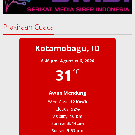
Prakiraan Cuaca
Kotamobagu, ID
6:46 pm,
Agustus 6, 2026
31
°C
Awan Mendung
Wind Gust:
12 Km/h
Clouds:
92%
Visibility:
10 km
Sunrise:
5:44 am
Sunset:
5:53 pm