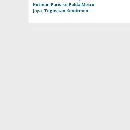
Hotman Paris ke Polda Metro
Jaya, Tegaskan Komitmen
Melindungi Martabat
Wartawan