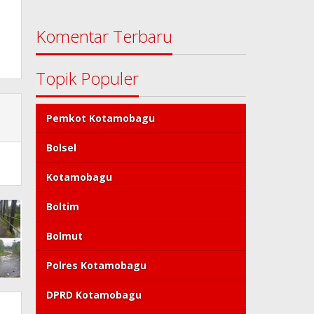
Komentar Terbaru
Topik Populer
Pemkot Kotamobagu
Bolsel
Kotamobagu
Boltim
Bolmut
Polres Kotamobagu
DPRD Kotamobagu