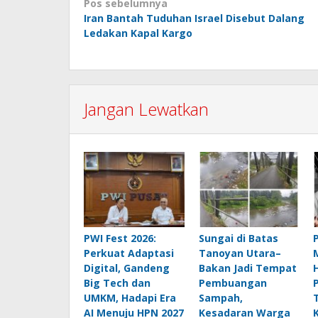
Navigasi
Pos sebelumnya
Iran Bantah Tuduhan Israel Disebut Dalang
pos
Ledakan Kapal Kargo
Jangan Lewatkan
PWI Fest 2026:
Sungai di Batas
Perkuat Adaptasi
Tanoyan Utara–
Digital, Gandeng
Bakan Jadi Tempat
Big Tech dan
Pembuangan
UMKM, Hadapi Era
Sampah,
AI Menuju HPN 2027
Kesadaran Warga