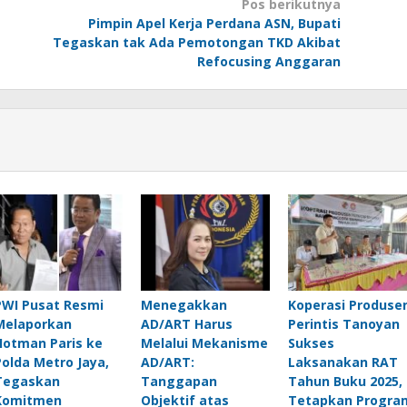
Pos berikutnya
Pimpin Apel Kerja Perdana ASN, Bupati
Tegaskan tak Ada Pemotongan TKD Akibat
Refocusing Anggaran
PWI Pusat Resmi
Menegakkan
Koperasi Produse
Melaporkan
AD/ART Harus
Perintis Tanoyan
Hotman Paris ke
Melalui Mekanisme
Sukses
Polda Metro Jaya,
AD/ART:
Laksanakan RAT
Tegaskan
Tanggapan
Tahun Buku 2025,
Komitmen
Objektif atas
Tetapkan Progra