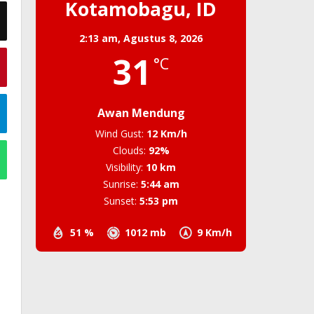
Kotamobagu, ID
2:13 am,
Agustus 8, 2026
31
°C
Awan Mendung
Wind Gust:
12 Km/h
Clouds:
92%
Visibility:
10 km
Sunrise:
5:44 am
Sunset:
5:53 pm
51 %
1012 mb
9 Km/h