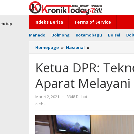
Lewati
ke
konten
Indeks Berita
Terms of Service
tutup
Manado
Bolmong
Kotamobagu
Bolsel
Bol
Homepage
»
Nasional
»
Ketua
DPR:
Teknologi
Ketua DPR: Tek
Memudahkan
Aparat
Aparat Melayani
Melayani
Masyarakat
Maret 2, 2021
oleh
-
3948 Dilihat
-
oleh
-