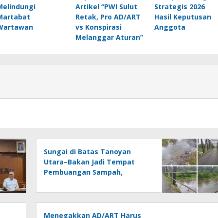
Melindungi
Artikel “PWI Sulut
Strategis 2026
Martabat
Retak, Pro AD/ART
Hasil Keputusan
Wartawan
vs Konspirasi
Anggota
Melanggar Aturan”
Sungai di Batas Tanoyan
Utara–Bakan Jadi Tempat
Pembuangan Sampah,
Kesadaran Warga dan
Kontrol Pemerintah
Dipertanyakan
Menegakkan AD/ART Harus