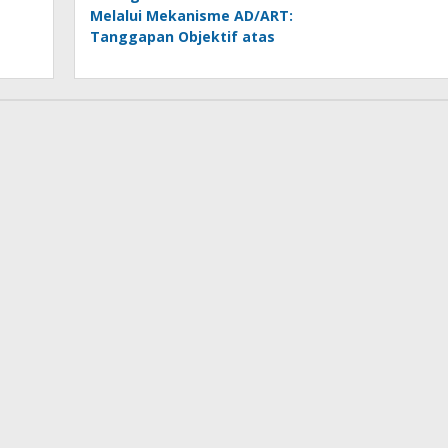
Melalui Mekanisme AD/ART:
Tanggapan Objektif atas
Artikel “PWI Sulut Retak, Pro
AD/ART vs Konspirasi
Melanggar Aturan”