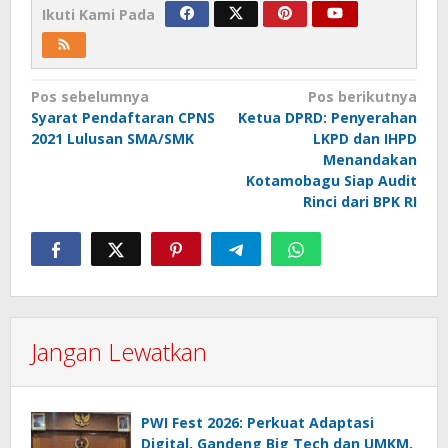
Ikuti Kami Pada
Navigasi
Pos sebelumnya
Pos berikutnya
Syarat Pendaftaran CPNS
Ketua DPRD: Penyerahan
pos
2021 Lulusan SMA/SMK
LKPD dan IHPD
Menandakan
Kotamobagu Siap Audit
Rinci dari BPK RI
Jangan Lewatkan
PWI Fest 2026: Perkuat Adaptasi
Digital, Gandeng Big Tech dan UMKM,