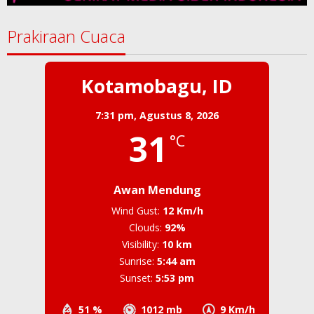
Prakiraan Cuaca
Kotamobagu, ID
7:31 pm,
Agustus 8, 2026
31
°C
Awan Mendung
Wind Gust:
12 Km/h
Clouds:
92%
Visibility:
10 km
Sunrise:
5:44 am
Sunset:
5:53 pm
51 %
1012 mb
9 Km/h