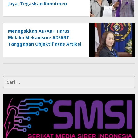
Jaya, Tegaskan Komitmen
Melindungi Martabat Wartawan
Menegakkan AD/ART Harus
Melalui Mekanisme AD/ART:
Tanggapan Objektif atas Artikel
“PWI Sulut Retak, Pro AD/ART vs
Konspirasi Melanggar Aturan”
Cari
untuk: