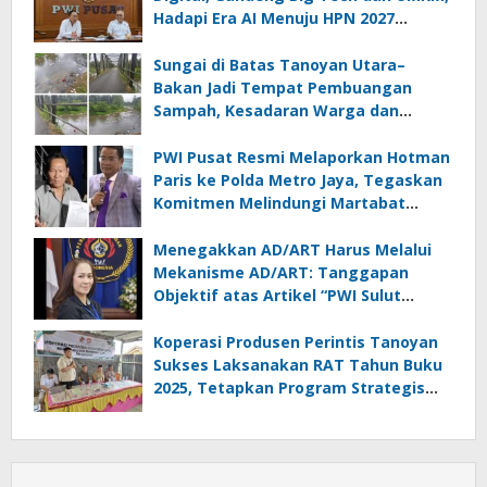
Hadapi Era AI Menuju HPN 2027
Lampung
Sungai di Batas Tanoyan Utara–
Bakan Jadi Tempat Pembuangan
Sampah, Kesadaran Warga dan
Kontrol Pemerintah Dipertanyakan
PWI Pusat Resmi Melaporkan Hotman
Paris ke Polda Metro Jaya, Tegaskan
Komitmen Melindungi Martabat
Wartawan
Menegakkan AD/ART Harus Melalui
Mekanisme AD/ART: Tanggapan
Objektif atas Artikel “PWI Sulut
Retak, Pro AD/ART vs Konspirasi
Melanggar Aturan”
Koperasi Produsen Perintis Tanoyan
Sukses Laksanakan RAT Tahun Buku
2025, Tetapkan Program Strategis
2026 Hasil Keputusan Anggota