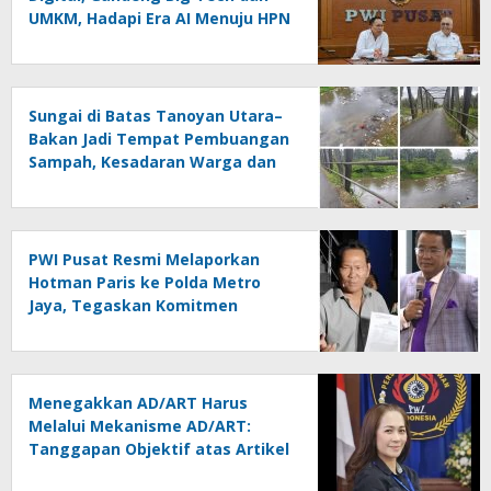
UMKM, Hadapi Era AI Menuju HPN
2027 Lampung
Sungai di Batas Tanoyan Utara–
Bakan Jadi Tempat Pembuangan
Sampah, Kesadaran Warga dan
Kontrol Pemerintah
Dipertanyakan
PWI Pusat Resmi Melaporkan
Hotman Paris ke Polda Metro
Jaya, Tegaskan Komitmen
Melindungi Martabat Wartawan
Menegakkan AD/ART Harus
Melalui Mekanisme AD/ART:
Tanggapan Objektif atas Artikel
“PWI Sulut Retak, Pro AD/ART vs