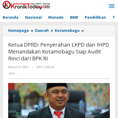
Lewati
ke
konten
Beranda
Nasional
Manado
BMR
Pendidikan
Te
Homepage
»
Daerah
»
Kotamobagu
»
Ketua
DPRD:
Penyerahan
Ketua DPRD: Penyerahan LKPD dan IHPD
LKPD
Menandakan Kotamobagu Siap Audit
dan
Rinci dari BPK RI
IHPD
Menandakan
Maret 9, 2021
oleh
-
2655 Dilihat
Kotamobagu
-
oleh
-
Siap
Audit
Rinci
dari
BPK
RI