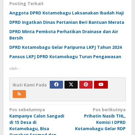
Posting Terkait
Anggota DPRD Kotamobagu Laksanakan Ibadah Haji
DPRD Ingatkan Dinas Pertanian Beri Bantuan Merata
DPRD Minta Pemkota Perhatikan Drainase dan Air
Bersih
DPRD Kotamobagu Gelar Paripurna LKPJ Tahun 2024
Pansus LKPJ DPRD Kotamobagu Turun Pengawasan
oleh
-
Ikuti Kami Pada
Navigasi
Pos sebelumnya
Pos berikutnya
Kampanye Calon Sangadi
Prihatin Nasib THL,
pos
di 15 Desa di
Komisi I DPRD
Kotamobagu, Bisa
Kotamobagu Gelar RDP
Gunakan Sosmed dan