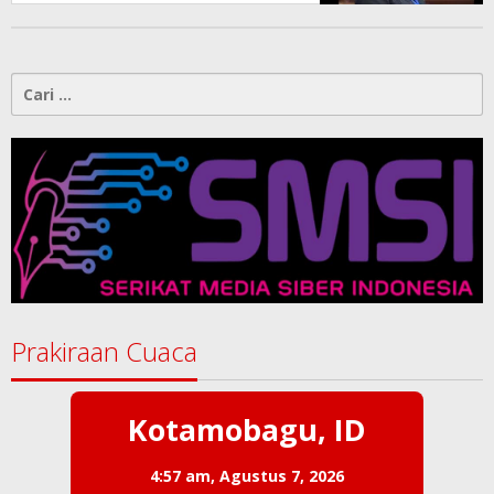
Konspirasi Melanggar Aturan”
Cari
untuk:
Prakiraan Cuaca
Kotamobagu, ID
4:57 am,
Agustus 7, 2026