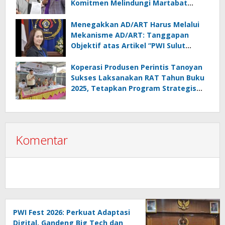
Komitmen Melindungi Martabat
Wartawan
Menegakkan AD/ART Harus Melalui
Mekanisme AD/ART: Tanggapan
Objektif atas Artikel “PWI Sulut
Retak, Pro AD/ART vs Konspirasi
Melanggar Aturan”
Koperasi Produsen Perintis Tanoyan
Sukses Laksanakan RAT Tahun Buku
2025, Tetapkan Program Strategis
2026 Hasil Keputusan Anggota
Komentar
PWI Fest 2026: Perkuat Adaptasi
Digital, Gandeng Big Tech dan