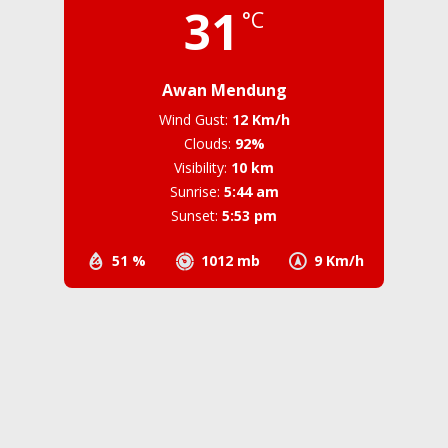
31
°C
Awan Mendung
Wind Gust:
12 Km/h
Clouds:
92%
Visibility:
10 km
Sunrise:
5:44 am
Sunset:
5:53 pm
51 %
1012 mb
9 Km/h