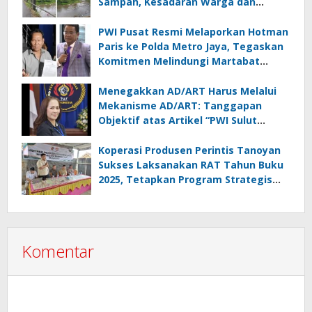
Sampah, Kesadaran Warga dan
Kontrol Pemerintah Dipertanyakan
PWI Pusat Resmi Melaporkan Hotman
Paris ke Polda Metro Jaya, Tegaskan
Komitmen Melindungi Martabat
Wartawan
Menegakkan AD/ART Harus Melalui
Mekanisme AD/ART: Tanggapan
Objektif atas Artikel “PWI Sulut
Retak, Pro AD/ART vs Konspirasi
Melanggar Aturan”
Koperasi Produsen Perintis Tanoyan
Sukses Laksanakan RAT Tahun Buku
2025, Tetapkan Program Strategis
2026 Hasil Keputusan Anggota
Komentar