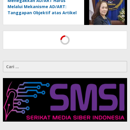
Menegakkan AD/ART Harus
Melalui Mekanisme AD/ART:
Tanggapan Objektif atas Artikel
“PWI Sulut Retak, Pro AD/ART vs
Konspirasi Melanggar Aturan”
Cari
untuk: