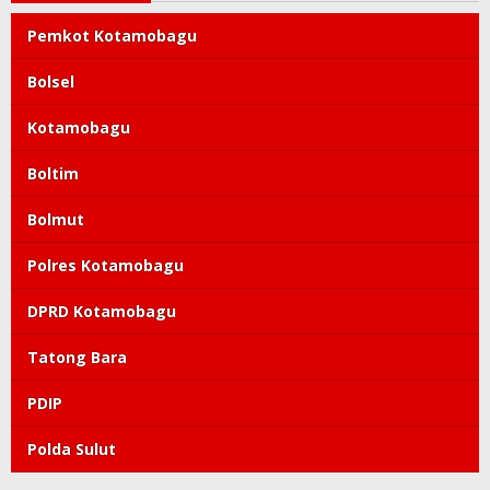
Pemkot Kotamobagu
Bolsel
Kotamobagu
Boltim
Bolmut
Polres Kotamobagu
DPRD Kotamobagu
Tatong Bara
PDIP
Polda Sulut