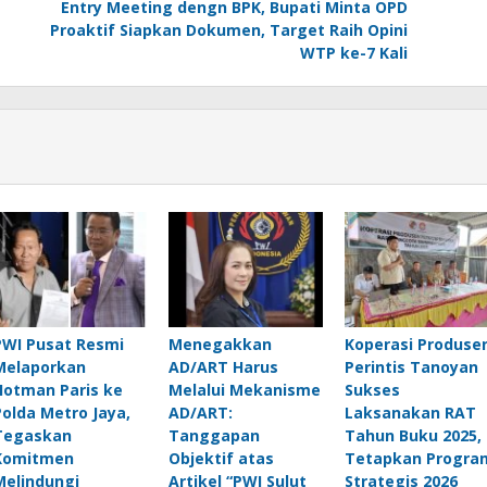
Entry Meeting dengn BPK, Bupati Minta OPD
Proaktif Siapkan Dokumen, Target Raih Opini
WTP ke-7 Kali
PWI Pusat Resmi
Menegakkan
Koperasi Produse
Melaporkan
AD/ART Harus
Perintis Tanoyan
Hotman Paris ke
Melalui Mekanisme
Sukses
Polda Metro Jaya,
AD/ART:
Laksanakan RAT
Tegaskan
Tanggapan
Tahun Buku 2025,
Komitmen
Objektif atas
Tetapkan Progra
Melindungi
Artikel “PWI Sulut
Strategis 2026