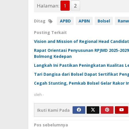
Halaman:
1
2
Ditag
APBD
APBN
Bolsel
Ranw
Posting Terkait
Vision and Mission of Regional Head Candida
Rapat Orientasi Penyusunan RPJMD 2025-202
Bolmong Kedepan
Langkah Ini Pastikan Peningkatan Kualitas 
Tari Dangisa dari Bolsel Dapat Sertifikat P
Cegah Stunting, Pemkab Bolsel Gelar Rakor I
oleh
-
Ikuti Kami Pada
Navigasi
Pos sebelumnya