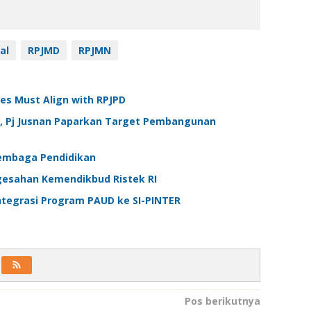
al
RPJMD
RPJMN
tes Must Align with RPJPD
9, Pj Jusnan Paparkan Target Pembangunan
Lembaga Pendidikan
engesahan Kemendikbud Ristek RI
ntegrasi Program PAUD ke SI-PINTER
Pos berikutnya