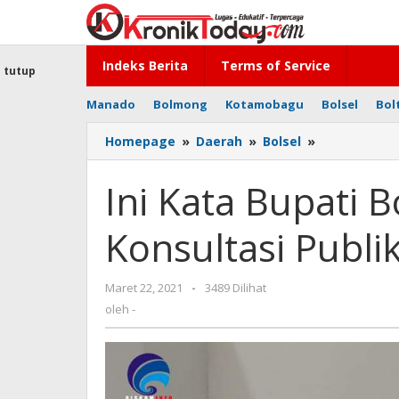
Lewati
ke
konten
Indeks Berita
Terms of Service
tutup
Manado
Bolmong
Kotamobagu
Bolsel
Bol
Homepage
»
Daerah
»
Bolsel
»
Ini
Kata
Bupati
Ini Kata Bupati 
Bolsel
Pada
Konsultasi Publ
Forum
Konsultasi
Publik
Maret 22, 2021
oleh
-
3489 Dilihat
RPJMD
-
oleh
-
2021-
2026