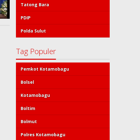
Tatong Bara
PDIP
Polda Sulut
Tag Populer
Pemkot Kotamobagu
Bolsel
Kotamobagu
Boltim
Bolmut
Polres Kotamobagu