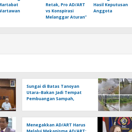
Martabat
Retak, Pro AD/ART
Hasil Keputusan
Wartawan
vs Konspirasi
Anggota
Melanggar Aturan”
Sungai di Batas Tanoyan
Utara–Bakan Jadi Tempat
Pembuangan Sampah,
Kesadaran Warga dan
Kontrol Pemerintah
Dipertanyakan
Menegakkan AD/ART Harus
Melalui Mekanisme AD/ART: