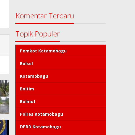
Komentar Terbaru
Topik Populer
Pemkot Kotamobagu
Bolsel
Kotamobagu
Boltim
Bolmut
Polres Kotamobagu
DPRD Kotamobagu