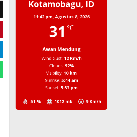
Kotamobagu, ID
11:42 pm,
Agustus 8, 2026
31
°C
Awan Mendung
Wind Gust:
12 Km/h
Clouds:
92%
Visibility:
10 km
Sunrise:
5:44 am
Sunset:
5:53 pm
51 %
1012 mb
9 Km/h