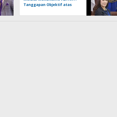
Tanggapan Objektif atas
Artikel “PWI Sulut Retak, Pro
AD/ART vs Konspirasi
Melanggar Aturan”