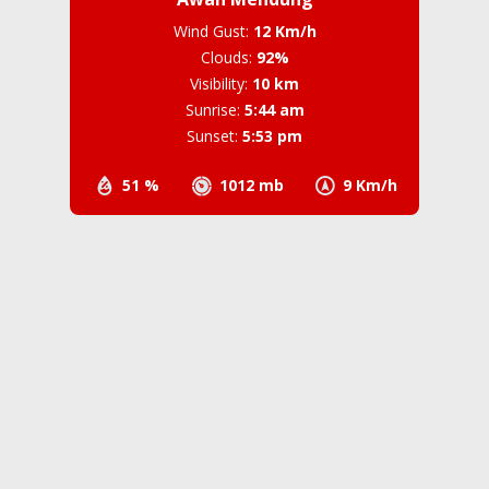
Wind Gust:
12 Km/h
Clouds:
92%
Visibility:
10 km
Sunrise:
5:44 am
Sunset:
5:53 pm
51 %
1012 mb
9 Km/h