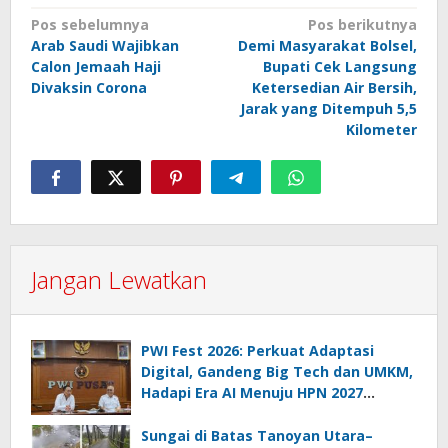
Navigasi
Pos sebelumnya
Pos berikutnya
Arab Saudi Wajibkan
Demi Masyarakat Bolsel,
pos
Calon Jemaah Haji
Bupati Cek Langsung
Divaksin Corona
Ketersedian Air Bersih,
Jarak yang Ditempuh 5,5
Kilometer
Jangan Lewatkan
PWI Fest 2026: Perkuat Adaptasi
Digital, Gandeng Big Tech dan UMKM,
Hadapi Era AI Menuju HPN 2027
Lampung
Sungai di Batas Tanoyan Utara–