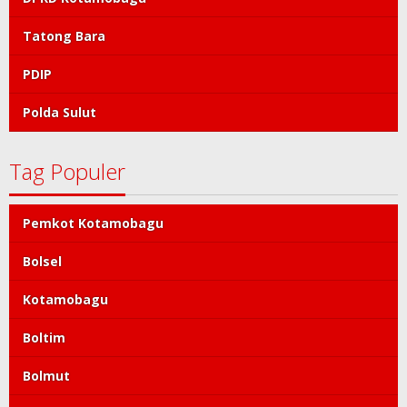
Tatong Bara
PDIP
Polda Sulut
Tag Populer
Pemkot Kotamobagu
Bolsel
Kotamobagu
Boltim
Bolmut