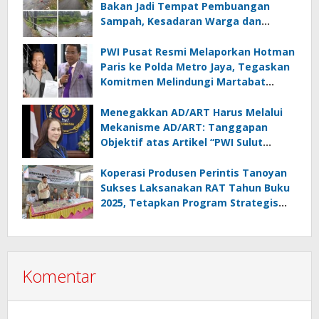
Bakan Jadi Tempat Pembuangan
Sampah, Kesadaran Warga dan
Kontrol Pemerintah Dipertanyakan
PWI Pusat Resmi Melaporkan Hotman
Paris ke Polda Metro Jaya, Tegaskan
Komitmen Melindungi Martabat
Wartawan
Menegakkan AD/ART Harus Melalui
Mekanisme AD/ART: Tanggapan
Objektif atas Artikel “PWI Sulut
Retak, Pro AD/ART vs Konspirasi
Melanggar Aturan”
Koperasi Produsen Perintis Tanoyan
Sukses Laksanakan RAT Tahun Buku
2025, Tetapkan Program Strategis
2026 Hasil Keputusan Anggota
Komentar