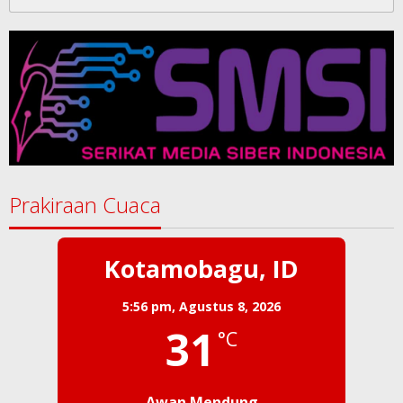
untuk:
Prakiraan Cuaca
Kotamobagu, ID
5:56 pm,
Agustus 8, 2026
31
°C
Awan Mendung