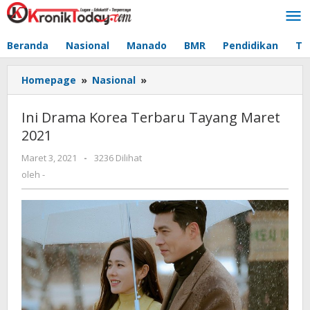
Lewati
ke
konten
Beranda
Nasional
Manado
BMR
Pendidikan
Te
Homepage
»
Nasional
»
Ini
Drama
Korea
Ini Drama Korea Terbaru Tayang Maret
Terbaru
2021
Tayang
Maret
Maret 3, 2021
oleh
-
3236 Dilihat
2021
-
oleh
-