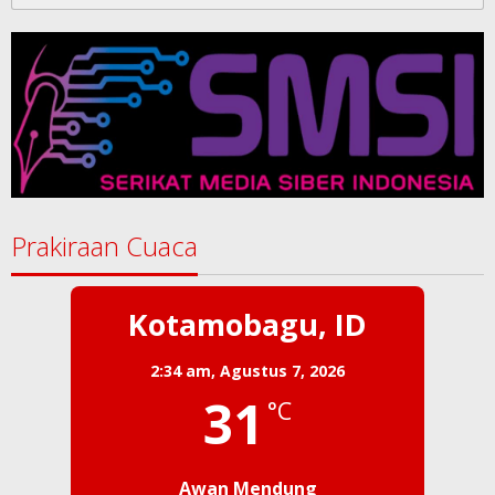
untuk:
Prakiraan Cuaca
Kotamobagu, ID
2:34 am,
Agustus 7, 2026
31
°C
Awan Mendung