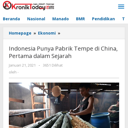
Lewati
ke
konten
Beranda
Nasional
Manado
BMR
Pendidikan
Te
Homepage
»
Ekonomi
»
Indonesia
Punya
Pabrik
Indonesia Punya Pabrik Tempe di China,
Tempe
Pertama dalam Sejarah
di
China,
Januari 21, 2021
oleh
-
3651 Dilihat
Pertama
-
oleh
-
dalam
Sejarah