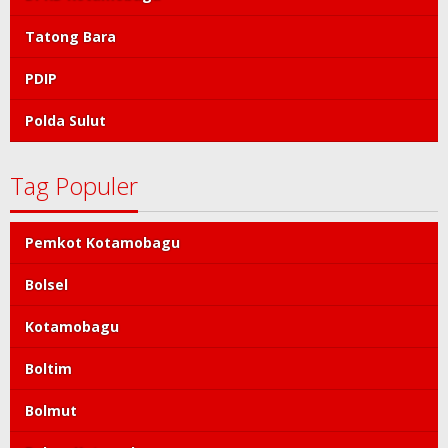
Tatong Bara
PDIP
Polda Sulut
Tag Populer
Pemkot Kotamobagu
Bolsel
Kotamobagu
Boltim
Bolmut