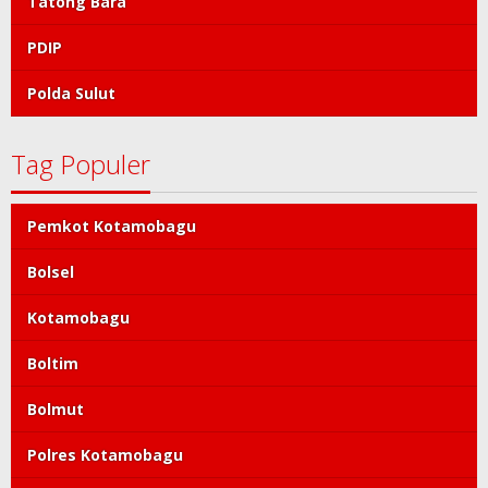
Tatong Bara
PDIP
Polda Sulut
Tag Populer
Pemkot Kotamobagu
Bolsel
Kotamobagu
Boltim
Bolmut
Polres Kotamobagu