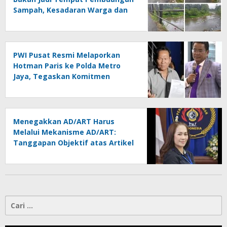
Sampah, Kesadaran Warga dan
Kontrol Pemerintah
Dipertanyakan
PWI Pusat Resmi Melaporkan
Hotman Paris ke Polda Metro
Jaya, Tegaskan Komitmen
Melindungi Martabat Wartawan
Menegakkan AD/ART Harus
Melalui Mekanisme AD/ART:
Tanggapan Objektif atas Artikel
“PWI Sulut Retak, Pro AD/ART vs
Konspirasi Melanggar Aturan”
Cari
untuk: