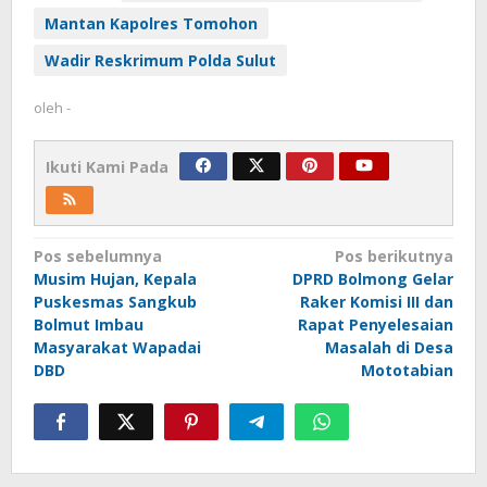
Mantan Kapolres Tomohon
Wadir Reskrimum Polda Sulut
oleh
-
Ikuti Kami Pada
Navigasi
Pos sebelumnya
Pos berikutnya
Musim Hujan, Kepala
DPRD Bolmong Gelar
pos
Puskesmas Sangkub
Raker Komisi III dan
Bolmut Imbau
Rapat Penyelesaian
Masyarakat Wapadai
Masalah di Desa
DBD
Mototabian