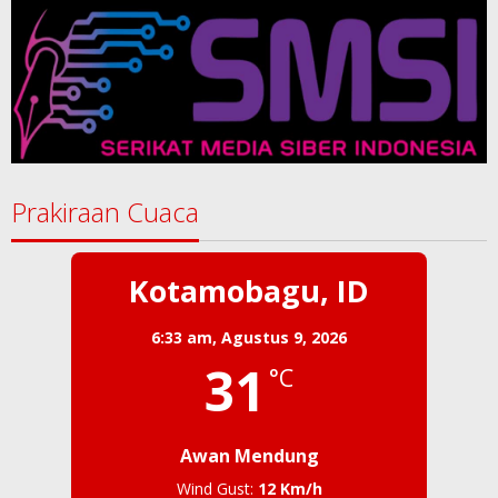
Prakiraan Cuaca
Kotamobagu, ID
6:33 am,
Agustus 9, 2026
31
°C
Awan Mendung
Wind Gust:
12 Km/h