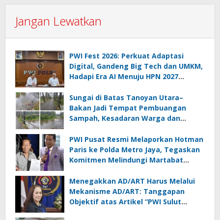
Jangan Lewatkan
PWI Fest 2026: Perkuat Adaptasi
Digital, Gandeng Big Tech dan UMKM,
Hadapi Era AI Menuju HPN 2027
Lampung
Sungai di Batas Tanoyan Utara–
Bakan Jadi Tempat Pembuangan
Sampah, Kesadaran Warga dan
Kontrol Pemerintah Dipertanyakan
PWI Pusat Resmi Melaporkan Hotman
Paris ke Polda Metro Jaya, Tegaskan
Komitmen Melindungi Martabat
Wartawan
Menegakkan AD/ART Harus Melalui
Mekanisme AD/ART: Tanggapan
Objektif atas Artikel “PWI Sulut
Retak, Pro AD/ART vs Konspirasi