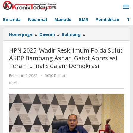
Lewati
ke
konten
Beranda
Nasional
Manado
BMR
Pendidikan
Te
Homepage
»
Daerah
»
Bolmong
»
HPN
2025,
Wadir
HPN 2025, Wadir Reskrimum Polda Sulut
Reskrimum
AKBP Bambang Ashari Gatot Apresiasi
Polda
Peran Jurnalis dalam Demokrasi
Sulut
AKBP
Februari 9, 2025
oleh
-
5050 Dilihat
Bambang
-
oleh
-
Ashari
Gatot
Apresiasi
Peran
Jurnalis
dalam
Demokrasi