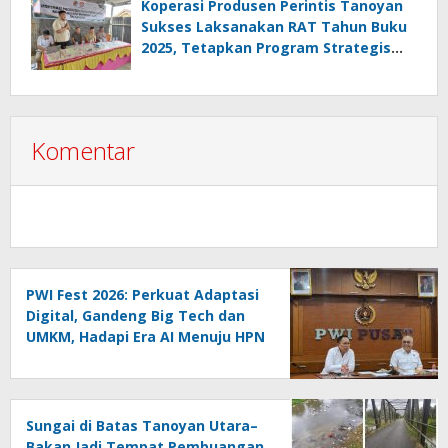
Melanggar Aturan”
Koperasi Produsen Perintis Tanoyan
Sukses Laksanakan RAT Tahun Buku
2025, Tetapkan Program Strategis
2026 Hasil Keputusan Anggota
Komentar
PWI Fest 2026: Perkuat Adaptasi
Digital, Gandeng Big Tech dan
UMKM, Hadapi Era AI Menuju HPN
2027 Lampung
Sungai di Batas Tanoyan Utara–
Bakan Jadi Tempat Pembuangan