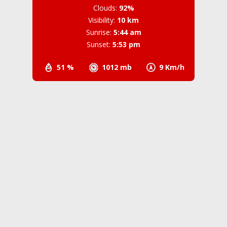
Clouds:
92%
Visibility:
10 km
Sunrise:
5:44 am
Sunset:
5:53 pm
51 %
1012 mb
9 Km/h