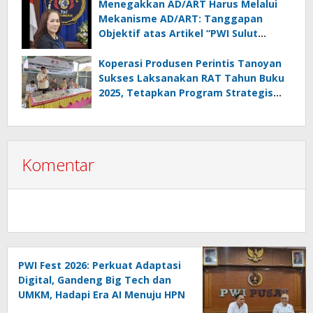
Menegakkan AD/ART Harus Melalui
Mekanisme AD/ART: Tanggapan
Objektif atas Artikel “PWI Sulut
Retak, Pro AD/ART vs Konspirasi
Melanggar Aturan”
Koperasi Produsen Perintis Tanoyan
Sukses Laksanakan RAT Tahun Buku
2025, Tetapkan Program Strategis
2026 Hasil Keputusan Anggota
Komentar
PWI Fest 2026: Perkuat Adaptasi
Digital, Gandeng Big Tech dan
UMKM, Hadapi Era AI Menuju HPN
2027 Lampung