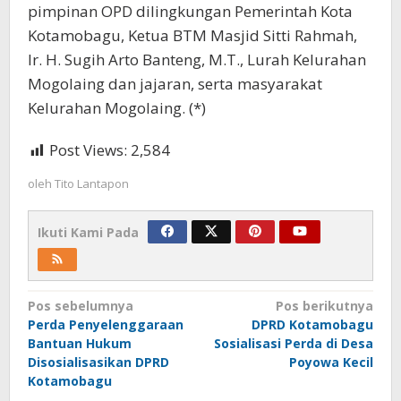
pimpinan OPD dilingkungan Pemerintah Kota
Kotamobagu, Ketua BTM Masjid Sitti Rahmah,
Ir. H. Sugih Arto Banteng, M.T., Lurah Kelurahan
Mogolaing dan jajaran, serta masyarakat
Kelurahan Mogolaing. (*)
Post Views:
2,584
oleh
Tito Lantapon
Ikuti Kami Pada
Navigasi
Pos sebelumnya
Pos berikutnya
Perda Penyelenggaraan
DPRD Kotamobagu
pos
Bantuan Hukum
Sosialisasi Perda di Desa
Disosialisasikan DPRD
Poyowa Kecil
Kotamobagu