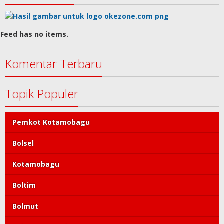
Feed has no items.
Komentar Terbaru
Topik Populer
Pemkot Kotamobagu
Bolsel
Kotamobagu
Boltim
Bolmut