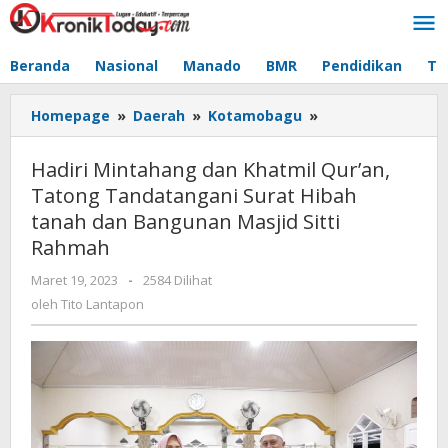
Lewati
ke
konten
Beranda
Nasional
Manado
BMR
Pendidikan
Te
Homepage
»
Daerah
»
Kotamobagu
»
Hadiri
Mintahang
dan
Hadiri Mintahang dan Khatmil Qur’an,
Khatmil
Tatong Tandatangani Surat Hibah
Qur’an,
tanah dan Bangunan Masjid Sitti
Tatong
Tandatangani
Rahmah
Surat
Maret 19, 2023
oleh
-
2584 Dilihat
Hibah
Tito
oleh
Tito Lantapon
tanah
Lantapon
dan
Bangunan
Masjid
Sitti
Rahmah