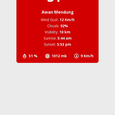
Awan Mendung
Wind Gust:
12 Km/h
Clouds:
92%
Visibility:
10 km
Sunrise:
5:44 am
Sunset:
5:53 pm
51 %
1012 mb
9 Km/h