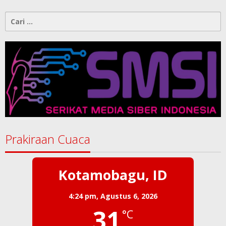
Cari
untuk:
Prakiraan Cuaca
Kotamobagu, ID
4:24 pm,
Agustus 6, 2026
31
°C