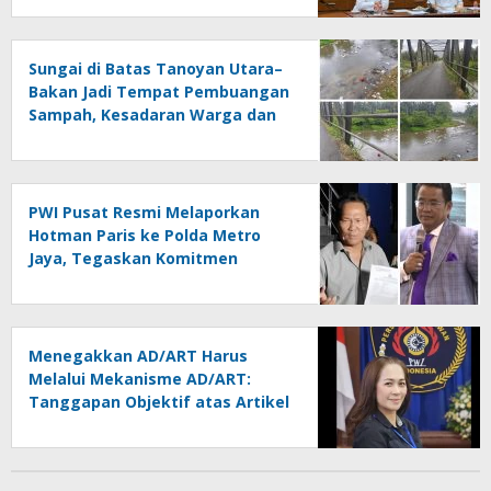
Sungai di Batas Tanoyan Utara–
Bakan Jadi Tempat Pembuangan
Sampah, Kesadaran Warga dan
Kontrol Pemerintah
Dipertanyakan
PWI Pusat Resmi Melaporkan
Hotman Paris ke Polda Metro
Jaya, Tegaskan Komitmen
Melindungi Martabat Wartawan
Menegakkan AD/ART Harus
Melalui Mekanisme AD/ART:
Tanggapan Objektif atas Artikel
“PWI Sulut Retak, Pro AD/ART vs
Konspirasi Melanggar Aturan”