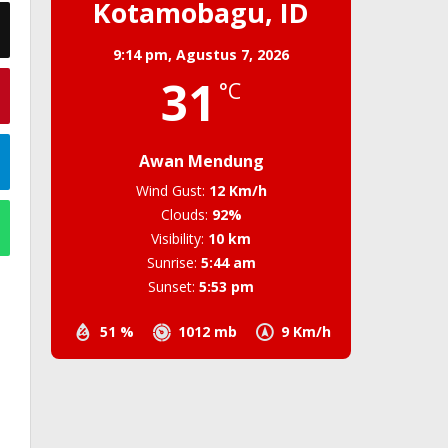
Kotamobagu, ID
9:14 pm,
Agustus 7, 2026
31
°C
Awan Mendung
Wind Gust:
12 Km/h
Clouds:
92%
Visibility:
10 km
Sunrise:
5:44 am
Sunset:
5:53 pm
51 %
1012 mb
9 Km/h