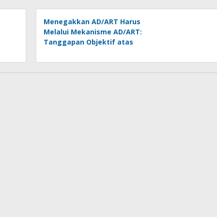
Dipertanyakan
Menegakkan AD/ART Harus
Melalui Mekanisme AD/ART:
Tanggapan Objektif atas
Artikel “PWI Sulut Retak, Pro
AD/ART vs Konspirasi
Melanggar Aturan”