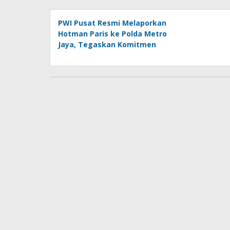
PWI Pusat Resmi Melaporkan
Hotman Paris ke Polda Metro
Jaya, Tegaskan Komitmen
Melindungi Martabat
Wartawan