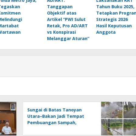
Polda Metro Jaya,
AD/ART:
Laksanakan RAT
Tegaskan
Tanggapan
Tahun Buku 2025,
Komitmen
Objektif atas
Tetapkan Progra
Melindungi
Artikel “PWI Sulut
Strategis 2026
Martabat
Retak, Pro AD/ART
Hasil Keputusan
Wartawan
vs Konspirasi
Anggota
Melanggar Aturan”
Sungai di Batas Tanoyan
Utara–Bakan Jadi Tempat
Pembuangan Sampah,
Kesadaran Warga dan
Kontrol Pemerintah