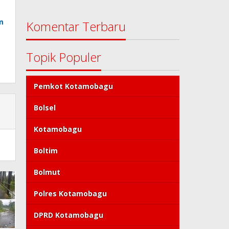
m
Komentar Terbaru
Topik Populer
Pemkot Kotamobagu
Bolsel
Kotamobagu
Boltim
Bolmut
Polres Kotamobagu
DPRD Kotamobagu