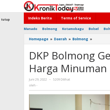
Lewati
ke
konten
Indeks Berita
Terms of Service
tutup
Manado
Bolmong
Kotamobagu
Bolsel
Bol
Homepage
»
Daerah
»
Bolmong
»
DKP
Bolmong
Gelar
DKP Bolmong Ge
Rakor
Penentu
Harga Minuman 
Harga
Minuman
Pangan
Juni 29, 2022
oleh
-
5209 Dilihat
Lokal
-
oleh
-