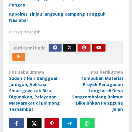
Pangan
Kapolres Tinjau langsung Kampung Tangguh
Nasional
oleh
Alpri Agogoh
Ikuti Kami Pada
Navigasi
Pos sebelumnya
Pos berikutnya
Sudah 7 Hari Gangguan
Tumpukan Material
pos
Jaringan, Aplikasi
Proyek Penaganan
Smartgove tak Bisa
Longsor di Desa
Digunakan, Pelayanan
Sangtombolang Bolmut
Masyarakat di Bolmong
Dikeluhkan Pengguna
Terhambat
Jalan