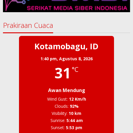
Prakiraan Cuaca
Kotamobagu, ID
1:40 pm,
Agustus 8, 2026
31
°C
Awan Mendung
Wind Gust:
12 Km/h
Clouds:
92%
Visibility:
10 km
Sunrise:
5:44 am
Sunset:
5:53 pm