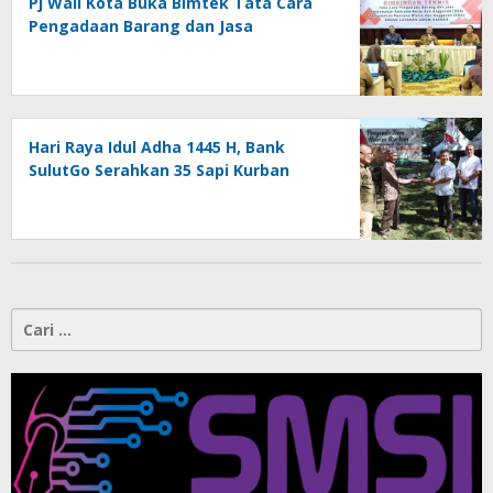
Pj Wali Kota Buka Bimtek Tata Cara
Pengadaan Barang dan Jasa
Hari Raya Idul Adha 1445 H, Bank
SulutGo Serahkan 35 Sapi Kurban
Cari
untuk: