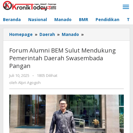
Lewati
ke
konten
Beranda
Nasional
Manado
BMR
Pendidikan
Te
Homepage
»
Daerah
»
Manado
»
Forum
Alumni
BEM
Forum Alumni BEM Sulut Mendukung
Sulut
Pemerintah Daerah Swasembada
Mendukung
Pangan
Pemerintah
Daerah
Juli 10, 2025
oleh
-
1805 Dilihat
Swasembada
Alpri
oleh
Alpri Agogoh
Pangan
Agogoh