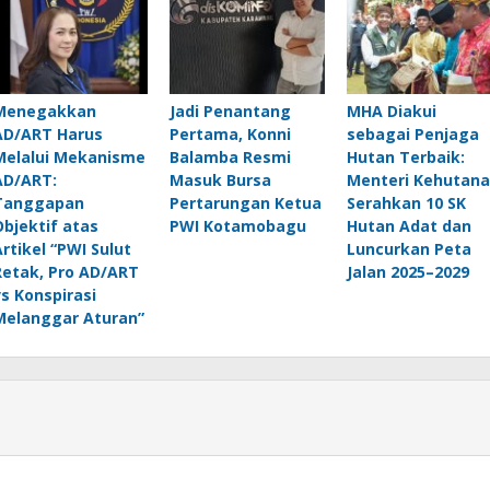
Menegakkan
Jadi Penantang
MHA Diakui
AD/ART Harus
Pertama, Konni
sebagai Penjaga
Melalui Mekanisme
Balamba Resmi
Hutan Terbaik:
AD/ART:
Masuk Bursa
Menteri Kehutan
Tanggapan
Pertarungan Ketua
Serahkan 10 SK
Objektif atas
PWI Kotamobagu
Hutan Adat dan
Artikel “PWI Sulut
Luncurkan Peta
Retak, Pro AD/ART
Jalan 2025–2029
vs Konspirasi
Melanggar Aturan”