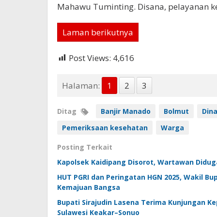
Mahawu Tuminting. Disana, pelayanan kes
Laman berikutnya
Post Views:
4,616
Halaman:
1
2
3
Ditag
Banjir Manado
Bolmut
Din
Pemeriksaan kesehatan
Warga
Posting Terkait
Kapolsek Kaidipang Disorot, Wartawan Diduga
HUT PGRI dan Peringatan HGN 2025, Wakil Bup
Kemajuan Bangsa
Bupati Sirajudin Lasena Terima Kunjungan Ke
Sulawesi Keakar–Sonuo