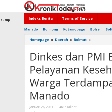
Lewati
ke
konten
Indeks Berita
Terms of Service
tutup
Manado
Bolmong
Kotamobagu
Bolsel
Bol
Homepage
»
Daerah
»
Bolmut
»
Dinkes
dan
PMI
Dinkes dan PMI 
Bolmut
Berikan
Pelayanan Keseh
Pelayanan
Kesehatan
Gratis
Warga Terdampa
untuk
Warga
Manado
Terdampa
Bencana
Alam
Januari 26, 2021
oleh
-
4616 Dilihat
di
-