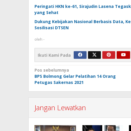
Peringati HKN ke-61, Sirajudin Lasena Tega
yang Sehat
Dukung Kebijakan Nasional Berbasis Data, K
Sosilisasi DTSEN
oleh
-
Ikuti Kami Pada
Navigasi
Pos sebelumnya
BPS Bolmong Gelar Pelatihan 14 Orang
pos
Petugas Sakernas 2021
Jangan Lewatkan