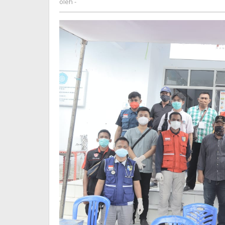
oleh
-
Manado