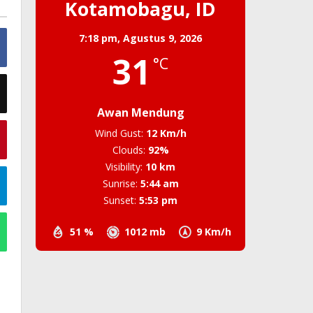
Kotamobagu, ID
7:18 pm,
Agustus 9, 2026
31
°C
Awan Mendung
Wind Gust:
12 Km/h
Clouds:
92%
Visibility:
10 km
Sunrise:
5:44 am
Sunset:
5:53 pm
51 %
1012 mb
9 Km/h