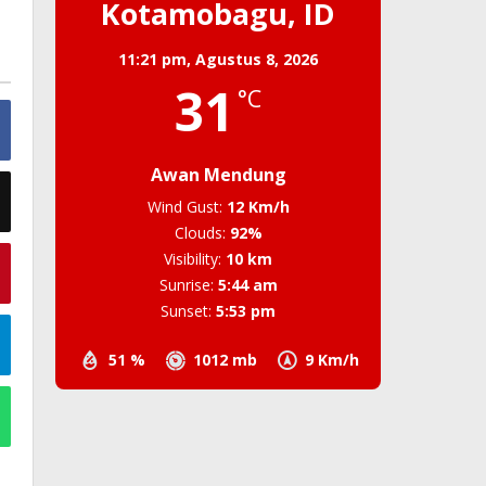
Kotamobagu, ID
11:21 pm,
Agustus 8, 2026
31
°C
Awan Mendung
Wind Gust:
12 Km/h
Clouds:
92%
Visibility:
10 km
Sunrise:
5:44 am
Sunset:
5:53 pm
51 %
1012 mb
9 Km/h