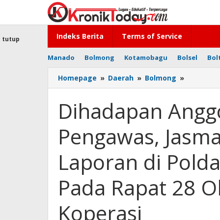
Lewati
ke
konten
Indeks Berita
Terms of Service
tutup
Manado
Bolmong
Kotamobagu
Bolsel
Bol
Homepage
»
Daerah
»
Bolmong
»
Dihadapa
Anggota
dan
Dihadapan Angg
Badan
Pengawa
Pengawas, Jasma
Jasman
Cs
Janji
Laporan di Pold
akan
Cabut
Pada Rapat 28 O
Laporan
di
Polda
Koperasi
dan